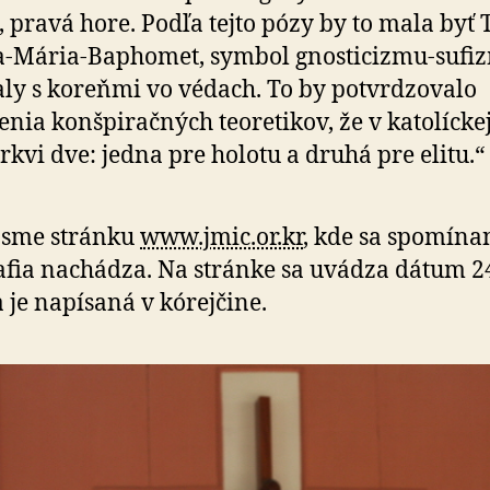
, pravá hore. Podľa tejto pózy by to mala byť 
a-Mária-Baphomet, symbol gnosticizmu-sufi
ly s koreňmi vo védach. To by potvrdzovalo
enia konšpiračných teoretikov, že v katolíckej
irkvi dve: jedna pre holotu a druhá pre elitu.“
 sme stránku
www.jmic.or.kr
, kde sa spomína
afia nachádza. Na stránke sa uvádza dátum 2
a je napísaná v kórejčine.