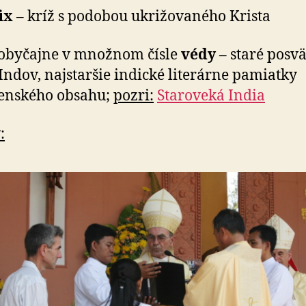
ix
– kríž s podobou ukrižovaného Krista
 obyčajne v množnom čísle
védy
– staré posv
Indov, najstaršie indické literárne pamiatky
enského obsahu;
pozri:
Staroveká India
: