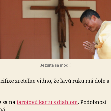
Jezuita sa modlí.
cifixe zreteľne vidno, že ľavú ruku má dole a
e sa na
tarotovú kartu s diablom
. Podobnosť
ná.