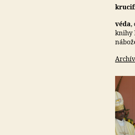
krucif
véda
,
knihy 
nábož
Archív