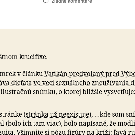
na
Žiadne komentáre
Kristus
–
figúra
na
kríži
štnom krucifixe.
Smrek v článku
Vatikán predvolaný pred Výb
áva dieťaťa vo veci sexuálneho zneužívania d
 ilustračnú snímku, o ktorej bližšie vysvetľuje
stránke (
stránka už neexistuje
), …kde som s
al (bolo ich tam viac), bolo napísané, že modli
ezuita. Všimnite si pózu figúry na kríži: ľavá r