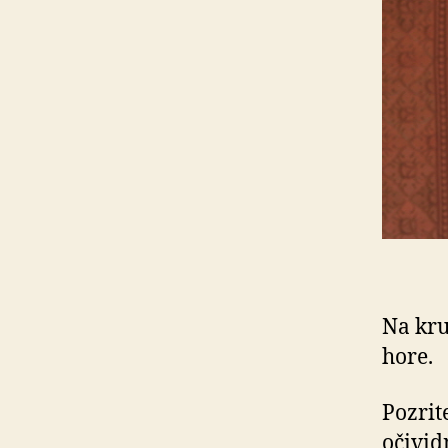
Na kru
hore.
Pozrit
očivid