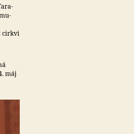
Tara-
zmu-
 cirkvi
ná
4. máj