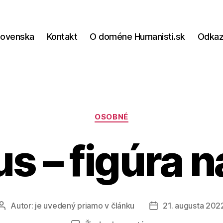
lovenska
Kontakt
O doméne Humanisti.sk
Odka
Kategórie
OSOBNÉ
s – figúra n
Autor:
je uvedený priamo v článku
21. augusta 202
Autor
Dátum
článku
článku