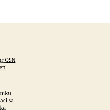
or OSN
etí
:
nímku
aci sa
uka