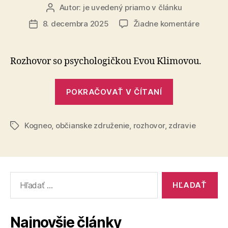
Autor:
je uvedený priamo v článku
Autor
článku
na
8. decembra 2025
Žiadne komentáre
Dátum
Nie
článku
ste
v
Rozhovor so psychologičkou Evou Klimovou.
tom
sami:
„Nie
ako
POKRAČOVAŤ V ČÍTANÍ
ste
zvládnu
v
osamelo
a
Kogneo
,
občianske združenie
,
rozhovor
,
zdravie
tom
Značky
znovu
sami:
nájsť
ako
radosť
zvládnuť
Vyhľadať:
osamelosť
a
znovu
Najnovšie články
nájsť