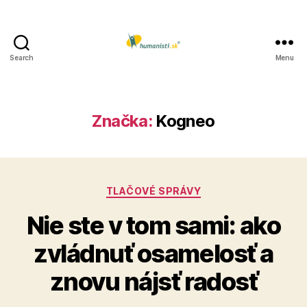
Search
Menu
Humanisti.sk
Značka:
Kogneo
Kategórie
TLAČOVÉ SPRÁVY
Nie ste v tom sami: ako
zvládnuť osamelosť a
znovu nájsť radosť