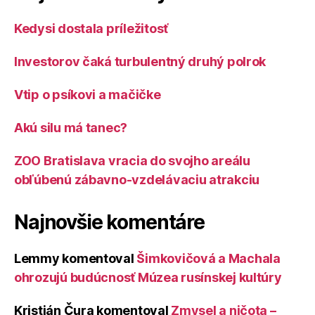
radosť“
Kedysi dostala príležitosť
Investorov čaká turbulentný druhý polrok
Vtip o psíkovi a mačičke
Akú silu má tanec?
ZOO Bratislava vracia do svojho areálu
obľúbenú zábavno-vzdelávaciu atrakciu
Najnovšie komentáre
Lemmy
komentoval
Šimkovičová a Machala
ohrozujú budúcnosť Múzea rusínskej kultúry
Kristián Čura
komentoval
Zmysel a ničota –