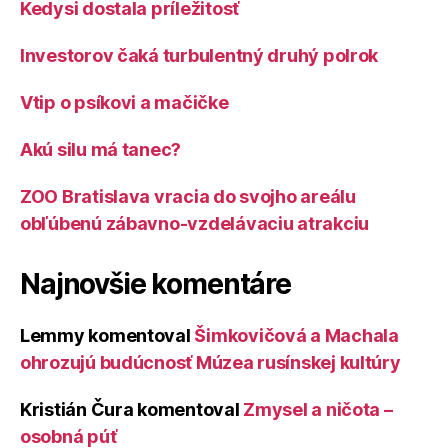
Kedysi dostala príležitosť
Investorov čaká turbulentný druhý polrok
Vtip o psíkovi a mačičke
Akú silu má tanec?
ZOO Bratislava vracia do svojho areálu
obľúbenú zábavno-vzdelávaciu atrakciu
Najnovšie komentáre
Lemmy
komentoval
Šimkovičová a Machala
ohrozujú budúcnosť Múzea rusínskej kultúry
Kristián Čura
komentoval
Zmysel a ničota –
osobná púť