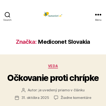
Search
Menu
Humanisti.sk
Značka:
Mediconet Slovakia
Kategórie
VEDA
Očkovanie proti chrípke
Autor:
je uvedený priamo v článku
Autor
článku
na
31. októbra 2025
Žiadne komentáre
Dátum
Očkovan
článku