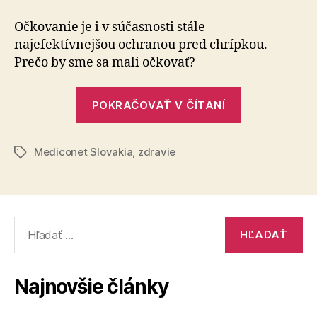
proti
chrípke
Očkovanie je i v súčasnosti stále
najefektívnejšou och­ra­nou pred chrípkou.
Prečo by sme sa mali očkovať?
„Očkovanie
POKRAČOVAŤ V ČÍTANÍ
proti
chrípke“
Mediconet Slovakia
,
zdravie
Značky
Vyhľadať:
Najnovšie články