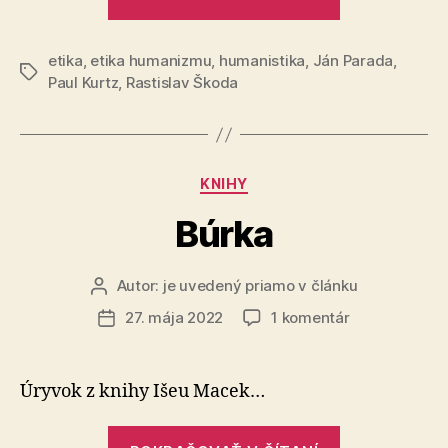
humanistu“
etika
,
etika humanizmu
,
humanistika
,
Ján Parada
,
Značky
Paul Kurtz
,
Rastislav Škoda
Kategórie
KNIHY
Búrka
Autor:
je uvedený priamo v článku
Autor
článku
na
27. mája 2022
1 komentár
Dátum
Búrka
článku
Úryvok z knihy Išeu Macek…
„Búrka“