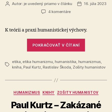
Autor:
je uvedený priamo v článku
16. júla 2023
Autor
Dátum
článku
článku
na
4 komentáre
Paul
Kurtz
–
K teórii a praxi humanistickej výchovy.
Zakázané
ovocie:
„Paul
Etika
POKRAČOVAŤ V ČÍTANÍ
Kurtz
humanizmu
–
(2.
časť)
etika
,
etika humanizmu
,
humanistika
,
humanizmus
Zakázané
,
Značky
kniha
,
Paul Kurtz
,
Rastislav Škoda
,
Zošity humanistov
ovocie:
Etika
humanizmu
(2.
Kategórie
HUMANIZMUS
KNIHY
ZOŠITY HUMANISTOV
časť)“
Paul Kurtz – Zakázané