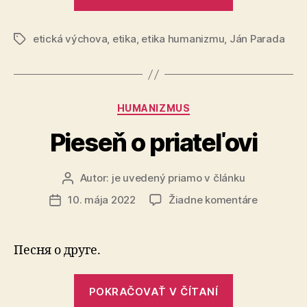
živote
tu
etická výchova
,
etika
,
etika humanizmu
,
Ján Parada
a
Značky
teraz“
Kategórie
HUMANIZMUS
Pieseň o priateľovi
Autor:
je uvedený priamo v článku
Autor
článku
na
10. mája 2022
Žiadne komentáre
Dátum
Pieseň
článku
o
priateľovi
Песня о друге.
„Pieseň
POKRAČOVAŤ V ČÍTANÍ
o