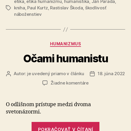
etika
,
etika humanizmu
,
humanistika
,
Ján Parada
rytierstvo“
,
kniha
,
Paul Kurtz
,
Rastislav Škoda
,
škodlivosť
Značky
náboženstiev
Kategórie
HUMANIZMUS
Očami humanistu
Autor:
je uvedený priamo v článku
18. júna 2022
Autor
Dátum
článku
článku
na
Žiadne komentáre
Očami
humanistu
O odlišnom prístupe medzi dvoma
svetonázormi.
„Očami
POKRAČOVAŤ V ČÍTANÍ