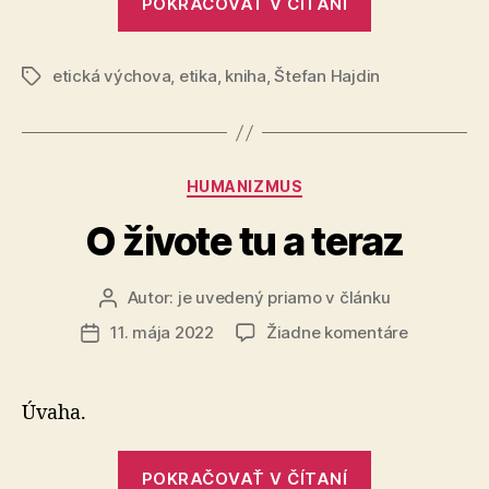
POKRAČOVAŤ V ČÍTANÍ
etická výchova
,
etika
,
kniha
,
Štefan Hajdin
Značky
Kategórie
HUMANIZMUS
O živote tu a teraz
Autor:
je uvedený priamo v článku
Autor
článku
na
11. mája 2022
Žiadne komentáre
Dátum
O
článku
živote
tu
Úvaha.
a
teraz
„O
POKRAČOVAŤ V ČÍTANÍ