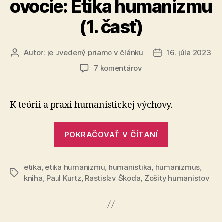
ovocie: Etika humanizmu
(1. časť)
Autor:
je uvedený priamo v článku
16. júla 2023
Autor
Dátum
článku
článku
na
7 komentárov
Paul
Kurtz
–
K teórii a praxi humanistickej výchovy.
Zakázané
ovocie:
„Paul
Etika
POKRAČOVAŤ V ČÍTANÍ
Kurtz
humanizmu
–
(1.
časť)
etika
,
etika humanizmu
,
humanistika
,
humanizmus
Zakázané
,
Značky
kniha
,
Paul Kurtz
,
Rastislav Škoda
,
Zošity humanistov
ovocie:
Etika
humanizmu
(1.