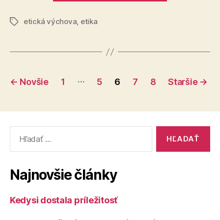
priateľovi“
etická výchova
,
etika
Značky
Stránkovanie
…
←
Novšie
1
5
6
7
8
Staršie
→
príspevkov
Vyhľadať:
Najnovšie články
Kedysi dostala príležitosť