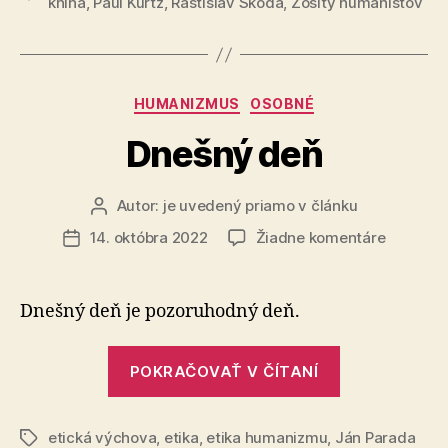
kniha
,
Paul Kurtz
,
Rastislav Škoda
,
Zošity humanistov
ovocie:
Etika
humanizmu
(úvod)“
Kategórie
HUMANIZMUS
OSOBNÉ
Dnešný deň
Autor:
je uvedený priamo v článku
Autor
článku
na
14. októbra 2022
Žiadne komentáre
Dátum
Dnešný
článku
deň
Dnešný deň je pozoruhodný deň.
„Dnešný
POKRAČOVAŤ V ČÍTANÍ
deň“
etická výchova
,
etika
,
etika humanizmu
,
Ján Parada
Značky