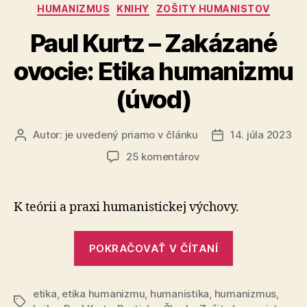
Kategórie
HUMANIZMUS
KNIHY
ZOŠITY HUMANISTOV
časť)“
Paul Kurtz – Zakázané
ovocie: Etika humanizmu
(úvod)
Autor:
je uvedený priamo v článku
14. júla 2023
Autor
Dátum
článku
článku
na
25 komentárov
Paul
Kurtz
–
K teórii a praxi humanistickej výchovy.
Zakázané
ovocie:
„Paul
Etika
POKRAČOVAŤ V ČÍTANÍ
Kurtz
humanizmu
–
(úvod)
etika
,
etika humanizmu
,
humanistika
,
humanizmus
Zakázané
,
Značky