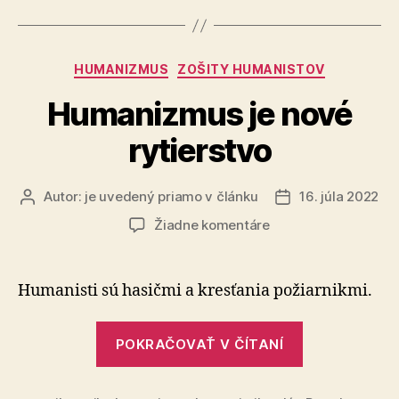
Kategórie
HUMANIZMUS
ZOŠITY HUMANISTOV
Humanizmus je nové
rytierstvo
Autor:
je uvedený priamo v článku
16. júla 2022
Autor
Dátum
článku
článku
na
Žiadne komentáre
Humanizmus
je
nové
Humanisti sú hasičmi a kresťania požiarnikmi.
rytierstvo
„Humanizm
POKRAČOVAŤ V ČÍTANÍ
je
nové