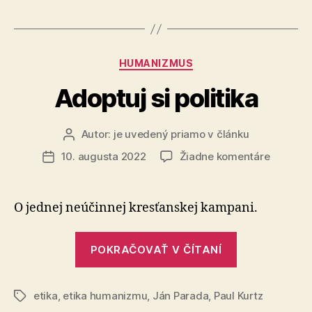
Kategórie
HUMANIZMUS
Adoptuj si politika
Autor:
je uvedený priamo v článku
Autor
článku
na
10. augusta 2022
Žiadne komentáre
Dátum
Adoptuj
článku
si
politika
O jednej neúčinnej kresťanskej kampani.
„Adoptuj
POKRAČOVAŤ V ČÍTANÍ
si
politika“
etika
,
etika humanizmu
,
Ján Parada
,
Paul Kurtz
Značky