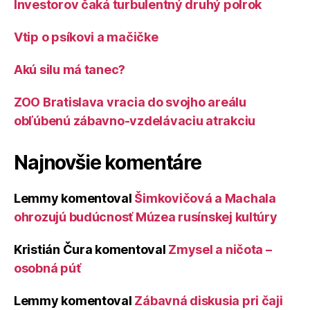
Investorov čaká turbulentný druhý polrok
Vtip o psíkovi a mačičke
Akú silu má tanec?
ZOO Bratislava vracia do svojho areálu
obľúbenú zábavno-vzdelávaciu atrakciu
Najnovšie komentáre
Lemmy
komentoval
Šimkovičová a Machala
ohrozujú budúcnosť Múzea rusínskej kultúry
Kristián Čura
komentoval
Zmysel a ničota –
osobná púť
Lemmy
komentoval
Zábavná diskusia pri čaji