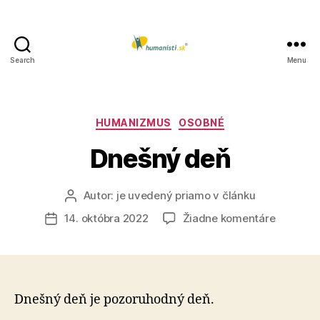
Search
Menu
Humanisti.sk
Kategórie
HUMANIZMUS
OSOBNÉ
Dnešný deň
Autor:
je uvedený priamo v článku
Autor
článku
na
14. októbra 2022
Žiadne komentáre
Dátum
Dnešný
článku
deň
Dnešný deň je pozoruhodný deň.