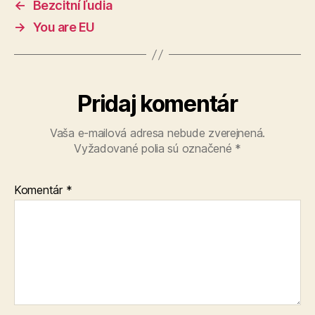
←
Bezcitní ľudia
→
You are EU
Pridaj komentár
Vaša e-mailová adresa nebude zverejnená.
Vyžadované polia sú označené
*
Komentár
*