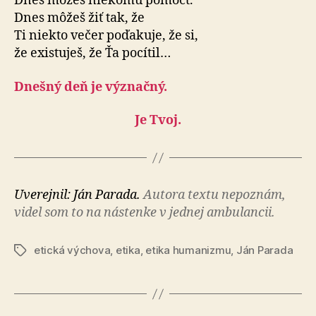
Dnes môžeš niekomu pomôcť.
Dnes môžeš žiť tak, že
Ti niekto večer poďakuje, že si,
že existuješ, že Ťa pocítil…
Dnešný deň je význačný.
Je Tvoj.
Uverejnil: Ján Parada.
Autora textu nepoznám,
videl som to na nástenke v jednej ambulancii.
etická výchova
,
etika
,
etika humanizmu
,
Ján Parada
Značky