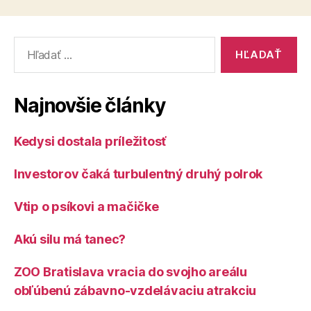
Vyhľadať:
Najnovšie články
Kedysi dostala príležitosť
Investorov čaká turbulentný druhý polrok
Vtip o psíkovi a mačičke
Akú silu má tanec?
ZOO Bratislava vracia do svojho areálu
obľúbenú zábavno-vzdelávaciu atrakciu