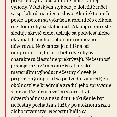
prostriedky na dosiahnutie materiálnej
výhody. V ľudských stykoch je dôležité môcť
sa spoľahnúť na niečie slovo. Ak niekto niečo
povie a potom sa vykrúca a robí niečo celkom
iné, tomu chýba statočnosť. Ak popri tom ešte
sleduje skryté ciele, usiluje sa podviesť alebo
oklamať druhého, potom mu nemožno
dôverovať. Nečestnosť je odlišná od
neúprimnosti, hoci sa tieto dve chyby
charakteru čiastočne prekrývajú. Nečestnosť
je spojená so zámerom získať nejakú
materiálnu výhodu; nečestný človek je
pripravený dopustiť sa podvodu; za určitých
okolností vie kradnúť a zradiť. Jeho správanie
si nezaslúži úctu a veľmi skoro stratí
dôveryhodnosť a našu úctu. Pokušenie byť
nečestný pochádza z túžby po možnom zisku
alebo prvenstve. Nečestní ľudia sa