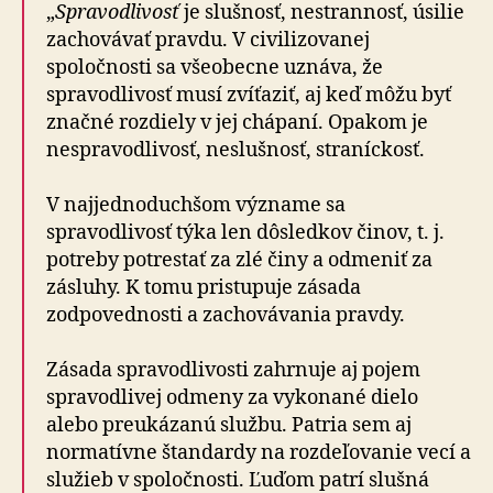
„
Spravodlivosť
je slušnosť, nestrannosť, úsilie
zachovávať pravdu. V civilizovanej
spoločnosti sa všeobecne uznáva, že
spravodlivosť musí zvíťaziť, aj keď môžu byť
značné rozdiely v jej chápaní. Opakom je
nespravodlivosť, neslušnosť, straníckosť.
V najjednoduchšom význame sa
spravodlivosť týka len dôsledkov činov, t. j.
potreby potrestať za zlé činy a odmeniť za
zásluhy. K tomu pristupuje zásada
zodpovednosti a zachovávania pravdy.
Zásada spravodlivosti zahrnuje aj pojem
spravodlivej odmeny za vykonané dielo
alebo preukázanú službu. Patria sem aj
normatívne štandardy na rozdeľovanie vecí a
služieb v spoločnosti. Ľuďom patrí slušná