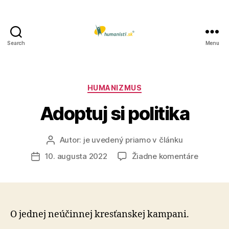
Search
Menu
Humanisti.sk
Kategórie
HUMANIZMUS
Adoptuj si politika
Autor:
je uvedený priamo v článku
Autor
článku
na
10. augusta 2022
Žiadne komentáre
Dátum
Adoptuj
článku
si
politika
O jednej neúčinnej kresťanskej kampani.