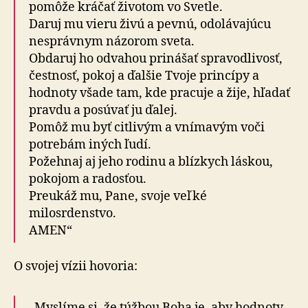
pomôže kráčať životom vo Svetle.
Daruj mu vieru živú a pevnú, odolávajúcu
nesprávnym názorom sveta.
Obdaruj ho odvahou prinášať spravodlivosť,
čestnosť, pokoj a ďalšie Tvoje princípy a
hodnoty všade tam, kde pracuje a žije, hľadať
pravdu a posúvať ju ďalej.
Pomôž mu byť citlivým a vnímavým voči
potrebám iných ľudí.
Požehnaj aj jeho rodinu a blízkych láskou,
pokojom a radosťou.
Preukáž mu, Pane, svoje veľké
milosrdenstvo.
AMEN“
O svojej vízii hovoria:
„Myslíme si, že túžbou Boha je, aby hodnoty