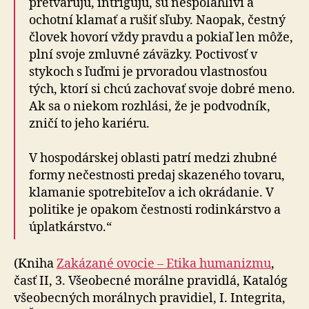
pretvarujú, intrigujú, sú nespoľahliví a
ochotní klamať a rušiť sľuby. Naopak, čestný
človek hovorí vždy pravdu a pokiaľ len môže,
plní svoje zmluvné záväzky. Poctivosť v
stykoch s ľuďmi je prvoradou vlastnosťou
tých, ktorí si chcú zachovať svoje dobré meno.
Ak sa o niekom rozhlási, že je podvodník,
zničí to jeho kariéru.
V hospodárskej oblasti patrí medzi zhubné
formy nečestnosti predaj skazeného tovaru,
klamanie spotrebiteľov a ich okrádanie. V
politike je opakom čestnosti rodinkárstvo a
úplatkárstvo.“
(Kniha
Zakázané ovocie – Etika humanizmu
,
časť II, 3. Všeobecné morálne pravidlá, Katalóg
všeobecných morálnych pravidiel, I. Integrita,