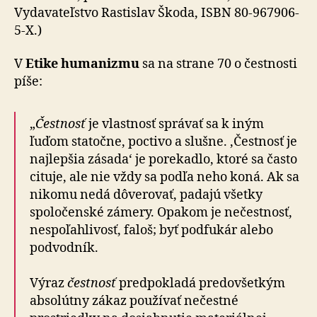
Vydavateľstvo Rastislav Škoda, ISBN 80-967906-
5-X.)
V
Etike humanizmu
sa na strane 70 o čestnosti
píše:
„
Čestnosť
je vlastnosť správať sa k iným
ľuďom statočne, poctivo a slušne. ‚Čestnosť je
najlepšia zásada‘ je porekadlo, ktoré sa často
cituje, ale nie vždy sa podľa neho koná. Ak sa
nikomu nedá dôverovať, padajú všetky
spoločenské zámery. Opakom je nečestnosť,
nespoľahlivosť, faloš; byť podfukár alebo
podvodník.
Výraz
čestnosť
predpokladá predovšetkým
absolútny zákaz používať nečestné