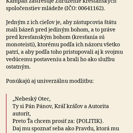
Kampaň zastrešuje Združenie kresťanských
spoločenstiev mládeže (IČO: 00641162).
Jedným z ich cieľov je, aby zástupcovia štátu
mali bázeň pred jediným bohom, a to práve
pred kresťanským bohom (kresťania sú
monoteisti), ktorému podľa ich názoru všetko
patrí, a aby podľa toho pristupovali aj k svojmu
vedúcemu postaveniu a brali ho ako službu
ostatným.
Ponúkajú aj univerzálnu modlitbu:
„Nebeský Otec,
Ty si Pán Pánov, Kráľ kráľov a Autorita
autorít,
Preto Ťa chcem prosiť za: {POLITIK}.
Daj mu spoznať seba ako Pravdu, ktorá mu