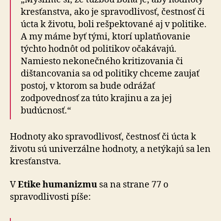
kresťanstva, ako je spravodlivosť, čestnosť či
úcta k životu, boli rešpektované aj v politike.
A my máme byť tými, ktorí uplatňovanie
týchto hodnôt od politikov očakávajú.
Namiesto nekonečného kritizovania či
dištancovania sa od politiky chceme zaujať
postoj, v ktorom sa bude odrážať
zodpovednosť za túto krajinu a za jej
budúcnosť.“
Hodnoty ako spravodlivosť, čestnosť či úcta k
životu sú univerzálne hodnoty, a netýkajú sa len
kresťanstva.
V
Etike humanizmu
sa na strane 77 o
spravodlivosti píše: