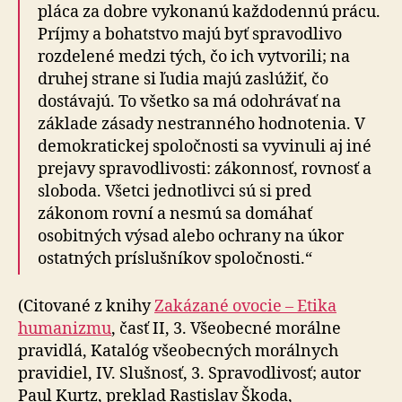
pláca za dobre vykonanú každodennú prácu.
Príjmy a bohatstvo majú byť spravodlivo
rozdelené medzi tých, čo ich vytvorili; na
druhej strane si ľudia majú zaslúžiť, čo
dostávajú. To všetko sa má odohrávať na
základe zásady nestranného hodnotenia. V
demokratickej spoločnosti sa vyvinuli aj iné
prejavy spravodlivosti: zákonnosť, rovnosť a
sloboda. Všetci jednotlivci sú si pred
zákonom rovní a nesmú sa domáhať
osobitných výsad alebo ochrany na úkor
ostatných príslušníkov spoločnosti.“
(Citované z knihy
Zakázané ovocie – Etika
humanizmu
, časť II, 3. Všeobecné morálne
pravidlá, Katalóg všeobecných morálnych
pravidiel, IV. Slušnosť, 3. Spravodlivosť; autor
Paul Kurtz, preklad Rastislav Škoda,