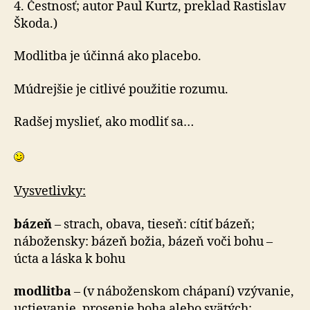
4. Čestnosť; autor Paul Kurtz, preklad Rastislav
Škoda.)
Modlitba je účinná ako placebo.
Múdrejšie je citlivé použitie rozumu.
Radšej myslieť, ako modliť sa…
Vysvetlivky:
bázeň
– strach, obava, tieseň: cítiť bázeň;
nábožensky: bázeň božia, bázeň voči bohu –
úcta a láska k bohu
modlitba
– (v náboženskom chápaní) vzývanie,
uctievanie, prosenie boha alebo svätých;