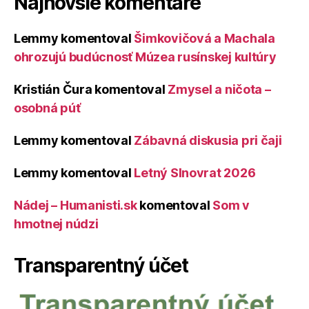
Najnovšie komentáre
Lemmy
komentoval
Šimkovičová a Machala
ohrozujú budúcnosť Múzea rusínskej kultúry
Kristián Čura
komentoval
Zmysel a ničota –
osobná púť
Lemmy
komentoval
Zábavná diskusia pri čaji
Lemmy
komentoval
Letný Slnovrat 2026
Nádej – Humanisti.sk
komentoval
Som v
hmotnej núdzi
Transparentný účet