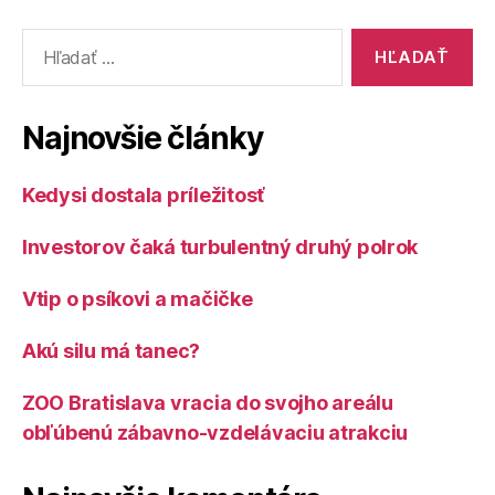
Vyhľadať:
Najnovšie články
Kedysi dostala príležitosť
Investorov čaká turbulentný druhý polrok
Vtip o psíkovi a mačičke
Akú silu má tanec?
ZOO Bratislava vracia do svojho areálu
obľúbenú zábavno-vzdelávaciu atrakciu