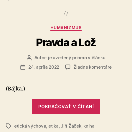
Kategórie
HUMANIZMUS
Pravda a Lož
Autor:
je uvedený priamo v článku
Autor
článku
na
24. apríla 2022
Žiadne komentáre
Dátum
Pravda
článku
a
Lož
(Bájka.)
„Pravda
POKRAČOVAŤ V ČÍTANÍ
a
Lož“
etická výchova
,
etika
,
Jiří Žáček
,
kniha
Značky