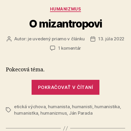
Kategórie
HUMANIZMUS
O mizantropovi
Autor:
je uvedený priamo v článku
13. júla 2022
Autor
Dátum
článku
článku
na
1 komentár
O
mizantropovi
Pokecová téma.
„O
POKRAČOVAŤ V ČÍTANÍ
mizantropov
etická výchova
,
humanista
,
humanisti
,
humanistika
,
Značky
humanistka
,
humanizmus
,
Ján Parada