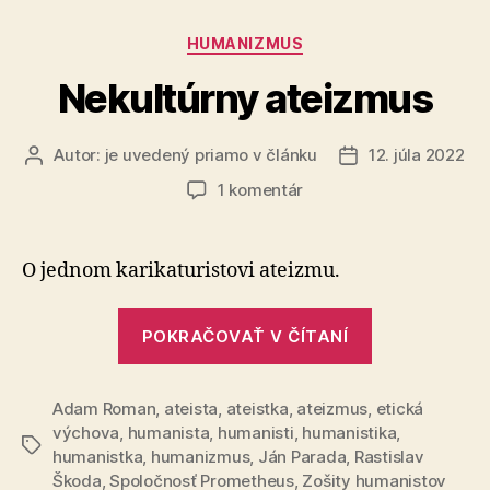
Kategórie
HUMANIZMUS
Nekultúrny ateizmus
Autor:
je uvedený priamo v článku
12. júla 2022
Autor
Dátum
článku
článku
na
1 komentár
Nekultúrny
ateizmus
O jednom karikaturistovi ateizmu.
„Nekultúrny
POKRAČOVAŤ V ČÍTANÍ
ateizmus“
Adam Roman
,
ateista
,
ateistka
,
ateizmus
,
etická
výchova
,
humanista
,
humanisti
,
humanistika
,
Značky
humanistka
,
humanizmus
,
Ján Parada
,
Rastislav
Škoda
,
Spoločnosť Prometheus
,
Zošity humanistov