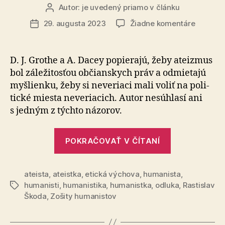
Autor:
je uvedený priamo v článku
Autor
článku
na
29. augusta 2023
Žiadne komentáre
Dátum
Ateizmu
článku
je
skutočn
D. J. Grothe a A. Dacey popierajú, žeby ateizmus
problém
bol zá­le­ži­tos­ťou ob­čian­skych práv a od­mie­tajú
občians
myš­lienku, žeby si ne­ve­riaci mali voliť na po­li­
práv
tické miesta ne­ve­ria­cich. Autor ne­súhlasí ani
s jed­ným z týchto názorov.
„Ateizmus
POKRAČOVAŤ V ČÍTANÍ
je
skutočne
ateista
,
ateistka
,
etická výchova
,
humanista
problém
,
humanisti
,
humanistika
,
humanistka
,
odluka
,
Rastislav
Značky
občianskych
Škoda
,
Zošity humanistov
práv“