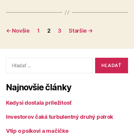
Stránkovanie
←
Novšie
1
2
3
Staršie
→
príspevkov
Vyhľadať:
Najnovšie články
Kedysi dostala príležitosť
Investorov čaká turbulentný druhý polrok
Vtip o psíkovi a mačičke