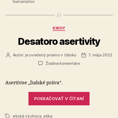
humanistov
Kategórie
KNIHY
Desatoro asertivity
Autor:
je uvedený priamo v článku
7. mája 2022
Autor
Dátum
článku
článku
na
Žiadne komentáre
Desatoro
asertivity
Asertívne „ľudské práva“.
„Desatoro
POKRAČOVAŤ V ČÍTANÍ
asertivity“
etická výchova
,
etika
Značky