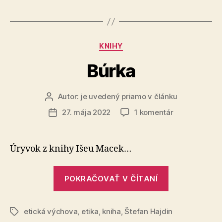
Kategórie
KNIHY
Búrka
Autor:
je uvedený priamo v článku
Autor
článku
na
27. mája 2022
1 komentár
Dátum
Búrka
článku
Úryvok z knihy Išeu Macek…
„Búrka“
POKRAČOVAŤ V ČÍTANÍ
etická výchova
,
etika
,
kniha
,
Štefan Hajdin
Značky