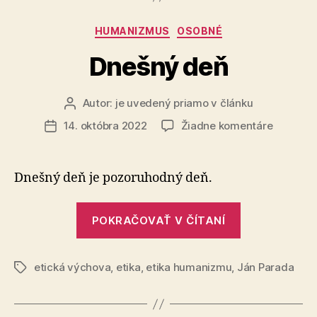
Kategórie
HUMANIZMUS
OSOBNÉ
Dnešný deň
Autor:
je uvedený priamo v článku
Autor
článku
na
14. októbra 2022
Žiadne komentáre
Dátum
Dnešný
článku
deň
Dnešný deň je pozoruhodný deň.
„Dnešný
POKRAČOVAŤ V ČÍTANÍ
deň“
etická výchova
,
etika
,
etika humanizmu
,
Ján Parada
Značky