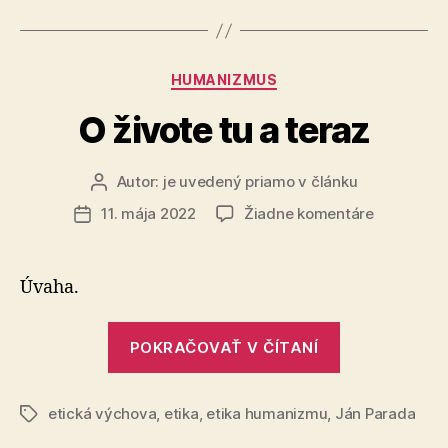
Kategórie
HUMANIZMUS
O živote tu a teraz
Autor:
je uvedený priamo v článku
Autor
článku
na
11. mája 2022
Žiadne komentáre
Dátum
O
článku
živote
tu
Úvaha.
a
teraz
„O
POKRAČOVAŤ V ČÍTANÍ
živote
tu
etická výchova
,
etika
,
etika humanizmu
,
Ján Parada
a
Značky
teraz“