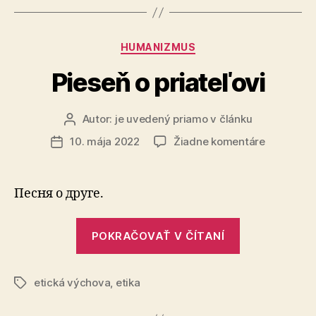
Kategórie
HUMANIZMUS
Pieseň o priateľovi
Autor:
je uvedený priamo v článku
Autor
článku
na
10. mája 2022
Žiadne komentáre
Dátum
Pieseň
článku
o
priateľovi
Песня о друге.
„Pieseň
POKRAČOVAŤ V ČÍTANÍ
o
priateľovi“
etická výchova
,
etika
Značky