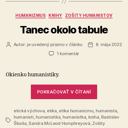
Kategórie
HUMANIZMUS
KNIHY
ZOŠITY HUMANISTOV
Tanec okolo tabule
Autor:
je uvedený priamo v článku
8. mája 2022
Autor
Dátum
článku
článku
na
1 komentár
Tanec
okolo
tabule
Okienko humanistiky.
„Tanec
POKRAČOVAŤ V ČÍTANÍ
okolo
tabule“
etická výchova
,
etika
,
etika humanizmu
,
humanista
,
humanisti
,
humanistika
,
humanistka
,
kniha
,
Rastislav
Značky
Škoda
,
Sandra McLeod Humphreyová
,
Zošity