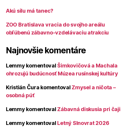
Akú silu má tanec?
ZOO Bratislava vracia do svojho areálu
obľúbenú zábavno-vzdelávaciu atrakciu
Najnovšie komentáre
Lemmy
komentoval
Šimkovičová a Machala
ohrozujú budúcnosť Múzea rusínskej kultúry
Kristián Čura
komentoval
Zmysel a ničota –
osobná púť
Lemmy
komentoval
Zábavná diskusia pri čaji
Lemmy
komentoval
Letný Slnovrat 2026