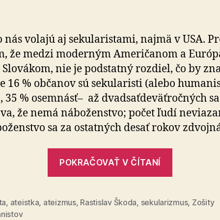
nášho
záujmu
sú
 nás volajú aj sekularistami, najmä v USA. Pr
svetské
ám, že medzi moderným Američanom a Euró
j Slovákom, nie je podstatný rozdiel, čo by zn
 že 16 % občanov sú sekularisti (alebo humanis
i), 35 % osemnásť– až dvadsaťdeväťročných sa
va, že nemá náboženstvo; počet ľudí neviaz
oženstvo sa za ostatných desať rokov zdvojná
„Predmet
POKRAČOVAŤ V ČÍTANÍ
nášho
záujmu
sú
ta
,
ateistka
,
ateizmus
,
Rastislav Škoda
,
sekularizmus
,
Zošity
nistov
svetské“