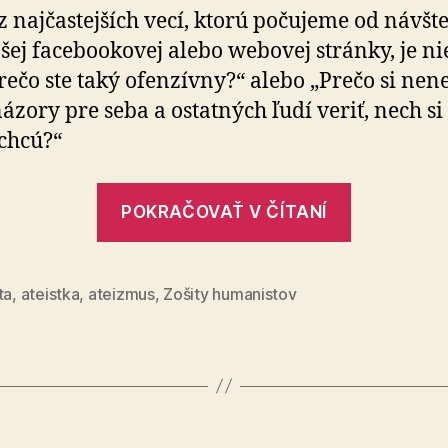
ofenzívny?
z najčastejších vecí, ktorú počujeme od náv­šte
šej facebookovej alebo webovej stránky, je ni
rečo ste taký ofenzívny?“ alebo „Prečo si nen
názory pre seba a ostatných ľudí veriť, nech si
 chcú?“
„Prečo
POKRAČOVAŤ V ČÍTANÍ
ste
taký
ofenzívn
ta
,
ateistka
,
ateizmus
,
Zošity humanistov