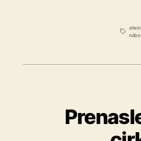
ateis
Značky
nábo
Prenasl
cir