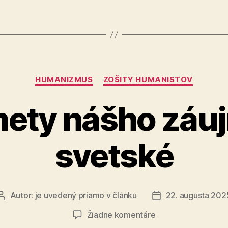
mene
ateizmu“
Kategórie
HUMANIZMUS
ZOŠITY HUMANISTOV
ety nášho záu
svetské
Autor:
je uvedený priamo v článku
22. augusta 202
Autor
Dátum
článku
článku
na
Žiadne komentáre
Predmety