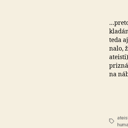
…preto
kla­d
teda a
na­lo,
ateist
prizná
na náb
ateis
Značky
huma