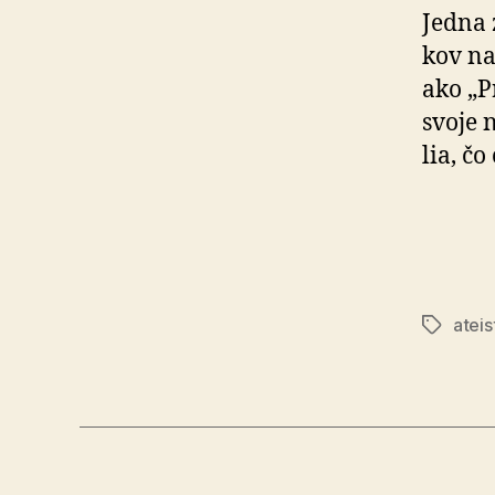
Jedna 
kov na
ako „P
svoje 
lia, čo
ateis
Značky