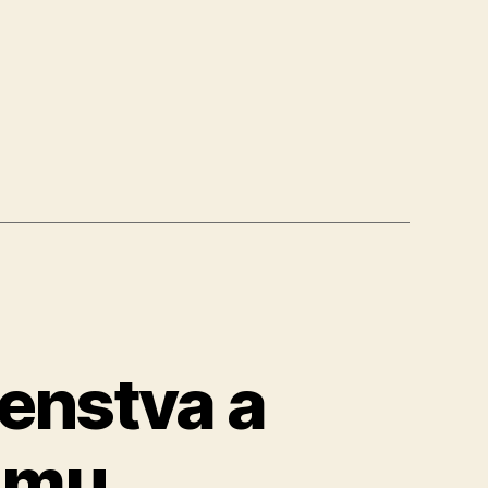
nie“
enstva a
izmu