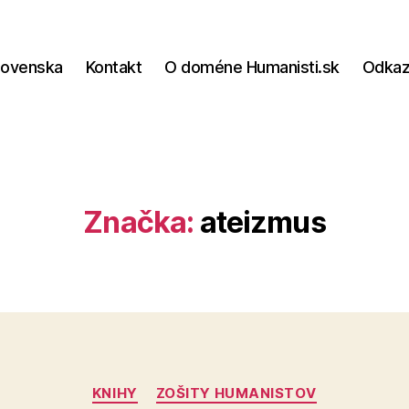
lovenska
Kontakt
O doméne Humanisti.sk
Odka
Značka:
ateizmus
Kategórie
KNIHY
ZOŠITY HUMANISTOV