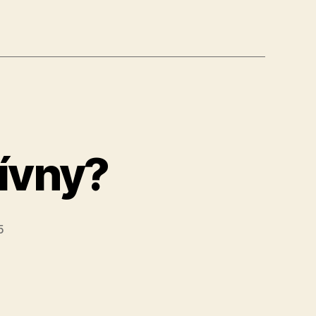
zívny?
5