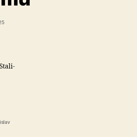
25
ta­li­
edovanie
tva
islav