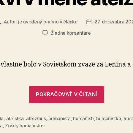
Autor:
je uvedený priamo v článku
27. decembra 20
Autor
Dátum
článku
článku
na
Žiadne komentáre
Prenasledovanie
náboženstva
a
cirkvi
 vlastne bolo v Sovietskom zväze za Lenina a S
v
mene
ateizmu
„Prenasl
POKRAČOVAŤ V ČÍTANÍ
nábožens
a
cirkvi
ta
,
ateistka
,
ateizmus
,
humanista
,
humanisti
,
humanistka
,
Rast
a
,
Zošity humanistov
v