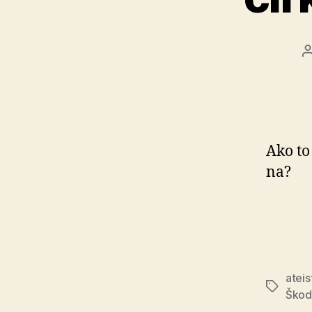
Ako to
na?
ateis
Značky
Škod