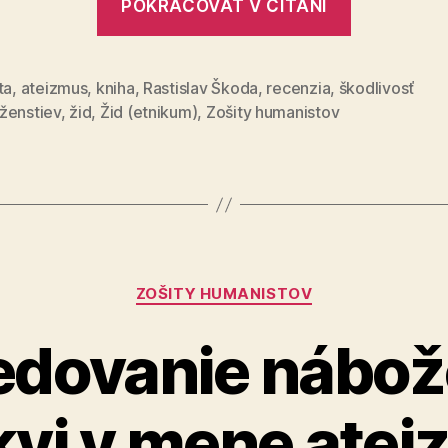
POKRAČOVAŤ V ČÍTANÍ
Philip
Roth
–
ta
,
ateizmus
,
kniha
,
Rastislav Škoda
,
recenzia
,
škodlivosť
ženstiev
,
žid
,
Žid (etnikum)
,
Zošity humanistov
Rozhorče
Kategórie
ZOŠITY HUMANISTOV
edovanie nábož
kvi v mene ate