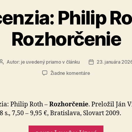
enzia: Philip Ro
Rozhorčenie
Autor:
je uvedený priamo v článku
23. januára 202
Autor
Dátum
článku
článku
na
Žiadne komentáre
Recenzia:
Philip
Roth
–
ia: Philip Roth –
Rozhorčenie
. Preložil Ján Vi
Rozhorčenie
8 s., 7,50 – 9,95 €, Bratislava, Slovart 2009.
„Recenzia