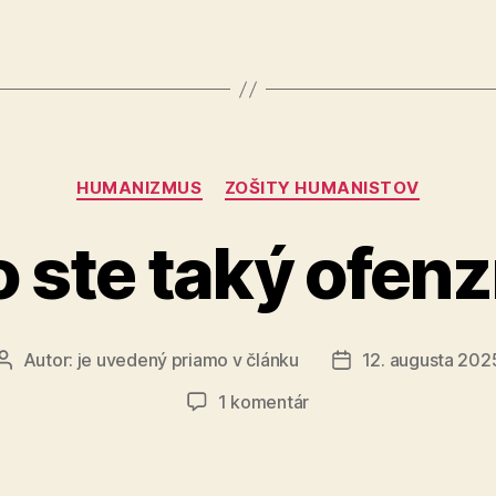
Kategórie
HUMANIZMUS
ZOŠITY HUMANISTOV
 ste taký ofen
Autor:
je uvedený priamo v článku
12. augusta 202
Autor
Dátum
článku
článku
na
1 komentár
Prečo
ste
taký