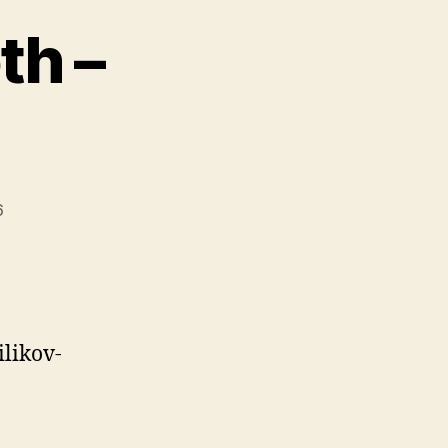
th –
6
­li­kov­
: