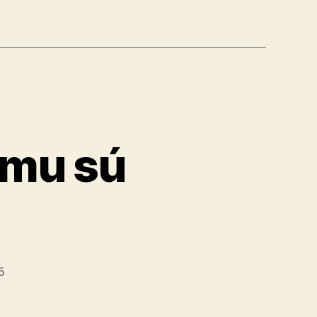
jmu sú
5