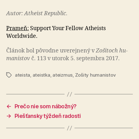
Autor: Atheist Republic.
Prameň:
Support Your Fellow Atheists
Worldwide.
Článok bol pô­vod­ne uve­rej­ne­ný v
Zo­ši­toch hu­
ma­nis­tov
č. 113 v utorok 5. septembra 2017.
ateista
,
ateistka
,
ateizmus
,
Zošity humanistov
Značky
←
Prečo nie som nábožný?
→
Piešťansky týždeň radosti