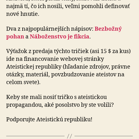
najmä tí, čo ich nosili, veľmi pomohli definovať
nové hnutie.
Dva z najpopulárnejších nápisov:
Bezbožný
pohan
a
Náboženstvo je fikcia
.
Výťažok z predaja týchto tričiek (asi 15 $ za kus)
ide na financovanie webovej stránky
Ateistickej republiky (hľadanie zdrojov, právne
otázky, materiál, pov­zbu­dzo­va­nie ateistov na
celom svete).
Keby ste mali nosiť tričko s ateistickou
propagandou, aké posolstvo by ste volili?
Podporujte Ateistickú republiku!