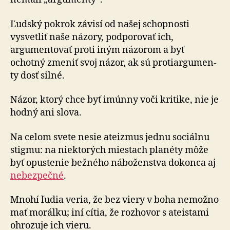
Ľudský pokrok závisí od našej schopnosti
vysvetliť naše názory, podporovať ich,
argumentovať proti iným názorom a byť
ochotný zmeniť svoj názor, ak sú proti­ar­gu­men­
ty dosť silné.
Názor, ktorý chce byť imúnny voči kritike, nie je
hodný ani slova.
Na celom svete nesie ateizmus jednu sociálnu
stigmu: na niektorých miestach planéty môže
byť opustenie bežného náboženstva dokonca aj
nebezpečné
.
Mnohí ľudia veria, že bez viery v boha nemožno
mať morálku; iní cítia, že rozhovor s ateistami
ohrozuje ich vieru.