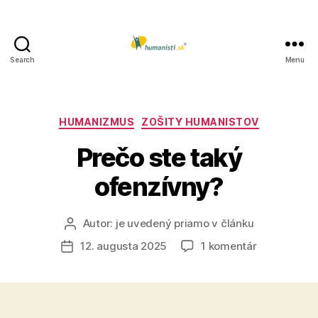
Search
Menu
Humanisti.sk
Kategórie
HUMANIZMUS
ZOŠITY HUMANISTOV
Prečo ste taký
ofenzívny?
Autor:
je uvedený priamo v článku
Autor
článku
na
12. augusta 2025
1 komentár
Dátum
Prečo
článku
ste
taký
ofenzívny?