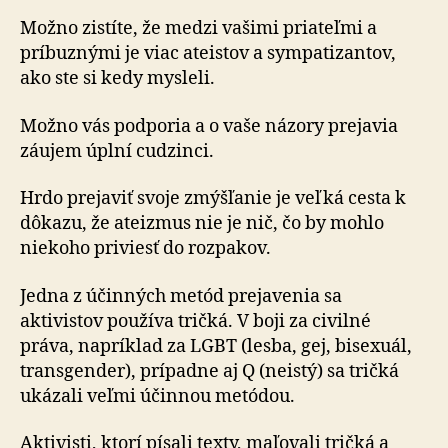
Možno zistíte, že medzi vašimi priateľmi a
príbuznými je viac ateistov a sympatizantov,
ako ste si kedy mysleli.
Možno vás podporia a o vaše názory prejavia
záujem úplní cudzinci.
Hrdo prejaviť svoje zmýšľanie je veľká cesta k
dôkazu, že ateizmus nie je nič, čo by mohlo
niekoho priviesť do roz­pa­kov.
Jedna z účinných metód prejavenia sa
aktivistov používa tričká. V boji za civilné
práva, napríklad za LGBT (lesba, gej, bisexuál,
transgender), prípadne aj Q (neistý) sa tričká
ukázali veľmi účinnou metódou.
Aktivisti, ktorí písali texty, maľovali tričká a