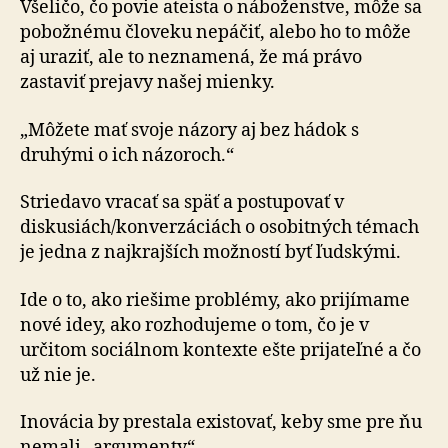
Všeličo, čo povie ateista o náboženstve, môže sa
pobožnému človeku nepáčiť, alebo ho to môže
aj uraziť, ale to neznamená, že má právo
zastaviť prejavy našej mienky.
„Môžete mať svoje názory aj bez hádok s
druhými o ich názoroch.“
Striedavo vracať sa späť a postupovať v
diskusiách/kon­ver­zá­ciách o osobitných témach
je jedna z najkrajších možností byť ľudskými.
Ide o to, ako riešime problémy, ako prijímame
nové idey, ako rozhodujeme o tom, čo je v
určitom sociálnom kontexte ešte prijateľné a čo
už nie je.
Inovácia by prestala existovať, keby sme pre ňu
nemali „argumenty“.