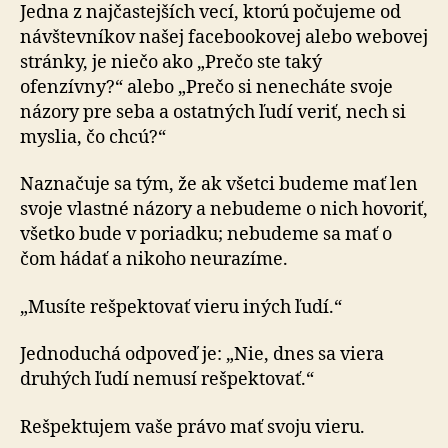
Jedna z najčastejších vecí, ktorú počujeme od
náv­štev­ní­kov našej facebookovej alebo webovej
stránky, je niečo ako „Prečo ste taký
ofenzívny?“ alebo „Prečo si nenecháte svoje
názory pre seba a ostatných ľudí veriť, nech si
mys­lia, čo chcú?“
Naznačuje sa tým, že ak všetci budeme mať len
svoje vlastné názory a nebudeme o nich hovoriť,
všetko bude v poriadku; nebudeme sa mať o
čom hádať a nikoho ne­u­ra­zí­me.
„Musíte rešpektovať vieru iných ľudí.“
Jednoduchá odpoveď je: „Nie, dnes sa viera
druhých ľudí nemusí rešpektovať.“
Rešpektujem vaše právo mať svoju vieru.