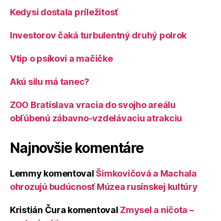
Kedysi dostala príležitosť
Investorov čaká turbulentný druhý polrok
Vtip o psíkovi a mačičke
Akú silu má tanec?
ZOO Bratislava vracia do svojho areálu
obľúbenú zábavno-vzdelávaciu atrakciu
Najnovšie komentáre
Lemmy
komentoval
Šimkovičová a Machala
ohrozujú budúcnosť Múzea rusínskej kultúry
Kristián Čura
komentoval
Zmysel a ničota –