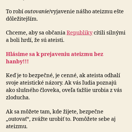
To robí
outovanie
/vyjavenie nášho ateizmu ešte
dôležitejším.
Chceme, aby sa občania
Republiky
cítili silnými
a boli hrdí, že sú ateisti.
Hlásime sa k prejaveniu ateizmu bez
hanby!!!
Keď je to bezpečné, je cenné, ak ateista odhalí
svoje ateistické názory. Ak vás ľudia poznajú
ako slušného človeka, oveľa ťažšie urobia z vás
zloducha.
Ak sa môžete tam, kde žijete, bezpečne
„outovať“, zvážte urobiť to. Pomôžete sebe aj
ateizmu.