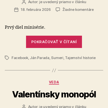
Autor:
je uvedený priamo v článku
Autor
článku
na
18. februára 2026
Žiadne komentáre
Dátum
Zániky
článku
veľkých
civilizáci
Prvý diel minisérie.
–
Akkad
„Zániky
POKRAČOVAŤ V ČÍTANÍ
veľkých
civilizácií
Facebook
,
Ján Parada
,
Sumeri
,
Tajemství historie
–
Značky
Akkad“
Kategórie
VEDA
Valentínsky monopól
Autor:
je uvedený priamo v článku
Autor