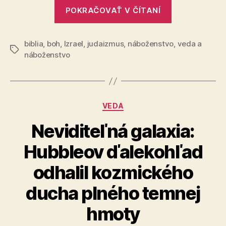
„Pôvod
POKRAČOVAŤ V ČÍTANÍ
biblického
boha“
biblia
,
boh
,
Izrael
,
judaizmus
,
náboženstvo
,
veda a
Značky
náboženstvo
Kategórie
VEDA
Neviditeľná galaxia:
Hubbleov ďalekohľad
odhalil kozmického
ducha plného temnej
hmoty