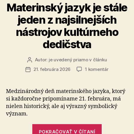
Materinský jazyk je stále
jeden z najsilnejších
nástrojov kultúrneho
dedičstva
Autor:
je uvedený priamo v článku
Autor
článku
na
21. februára 2026
1 komentár
Dátum
Materinský
článku
jazyk
je
Medzinárodný deň materinského jazyka, ktorý
stále
si kaž­do­roč­ne pripomíname 21. februára, má
jeden
nielen historický, ale aj výrazný symbolický
z
význam.
najsilnejšíc
nástrojov
„Materinský
kultúrneho
POKRAČOVAŤ V ČÍTANÍ