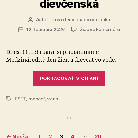
dievčenská
Autor:
je uvedený priamo v článku
Autor
článku
na
12. februára 2026
Žiadne komentáre
Dátum
Budúcno
článku
kyberbe
je
Dnes, 11. februára, si pripomíname
aj
Medzinárodný deň žien a dievčat vo vede.
dievčen
„Budúcnosť
POKRAČOVAŤ V ČÍTANÍ
kyberbezpeč
je
ESET
,
rovnosť
,
veda
aj
Značky
dievčenská“
Stránkovanie
…
←
Novšie
1
2
3
4
20