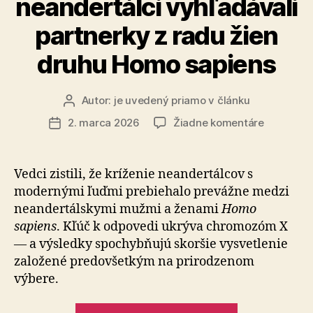
neandertálci vyhľadávali
partnerky z radu žien
druhu Homo sapiens
Autor:
je uvedený priamo v článku
Autor
článku
na
2. marca 2026
Žiadne komentáre
Dátum
Genetick
článku
štúdia
odhalila,
Vedci zistili, že kríženie neandertálcov s
prečo
modernými ľuď­mi prebiehalo prevážne medzi
neandertá
neandertálskymi mužmi a ženami
Homo
vyhľadáva
sapiens
. Kľúč k odpovedi ukrýva chro­mo­zóm X
partnerky
— a výsledky spochybňujú skoršie vysvetlenie
z
za­lo­že­né predovšetkým na prirodzenom
radu
žien
výbere.
druhu
Homo
„Genetická