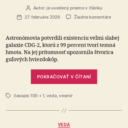
Autor:
je uvedený priamo v článku
Autor
článku
na
27. februára 2026
Žiadne komentáre
Dátum
Nevidite
článku
galaxia:
Hubbleo
Astronómovia potvrdili existenciu veľmi slabej
ďalekoh
galaxie CDG-2, ktorú z 99 percent tvorí temná
odhalil
hmota. Na jej prítomnosť upozornila štvorica
kozmick
guľových hviezdokôp.
ducha
plného
„Neviditeľná
temnej
POKRAČOVAŤ V ČÍTANÍ
hmoty
galaxia:
Hubbleov
časopis 100 + 1
,
veda
,
vesmír
ďalekohľad
Značky
odhalil
kozmického
ducha
Kategórie
VEDA
plného