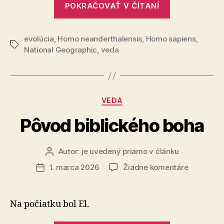
POKRAČOVAŤ V ČÍTANÍ
sapiens
štúdia
odhalila,
evolúcia
,
Homo neanderthalensis
,
Homo sapiens
prečo
,
Značky
National Geographic
,
veda
neandertálc
vyhľadávali
partnerky
z
Kategórie
VEDA
radu
Pôvod biblického boha
žien
druhu
Homo
Autor:
je uvedený priamo v článku
Autor
sapiens“
článku
na
1. marca 2026
Žiadne komentáre
Dátum
Pôvod
článku
biblického
boha
Na počiatku bol El.