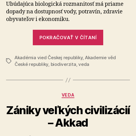
Kríza
Ubúdajúca biologická rozmanitosť má priame
biodiver
dopady na do­stup­nosť vody, potravín, zdravie
obyvateľov i eko­no­mi­ku.
„Výskumný
POKRAČOVAŤ V ČÍTANÍ
program
Kríza
Akadémia vied Českej republiky
,
Akademie věd
biodiverzity
Značky
České republiky
,
biodiverzita
,
veda
Kategórie
VEDA
Zániky veľkých civilizácií
– Akkad