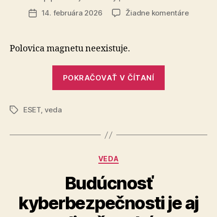
článku
na
14. februára 2026
Žiadne komentáre
Dátum
Valentí
článku
monopó
Polovica magnetu neexistuje.
„Valentínsky
POKRAČOVAŤ V ČÍTANÍ
monopól“
ESET
,
veda
Značky
Kategórie
VEDA
Budúcnosť
kyberbezpečnosti je aj