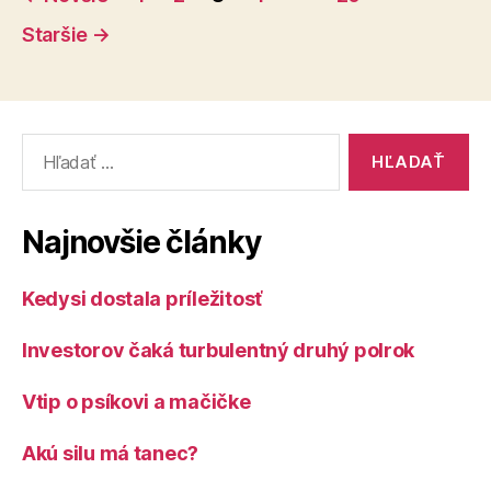
príspevkov
Staršie
→
Vyhľadať:
Najnovšie články
Kedysi dostala príležitosť
Investorov čaká turbulentný druhý polrok
Vtip o psíkovi a mačičke
Akú silu má tanec?