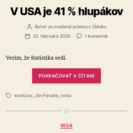
temnej
V USA je 41 % hlupákov
hmoty“
Autor:
je uvedený priamo v článku
Autor
článku
na
22. februára 2026
1 komentár
Dátum
V
článku
USA
je
Verím, že štatistika sedí.
41
%
„V
hlupákov
POKRAČOVAŤ V ČÍTANÍ
USA
je
evolúcia
,
Ján Parada
,
veda
41
Značky
%
hlupákov“
Kategórie
VEDA