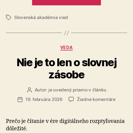
dedičstva
jazyk
je
Slovenská akadémia vied
stále
Značky
jeden
z
najsilnejších
Kategórie
VEDA
nástrojov
kultúrneho
Nie je to len o slovnej
dedičstva“
zásobe
Autor:
je uvedený priamo v článku
Autor
článku
na
19. februára 2026
Žiadne komentáre
Dátum
Nie
článku
je
to
Prečo je čítanie v ére digitálneho rozptyľovania
len
dôležité.
o