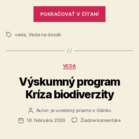
slovnej
„Nie
zásobe
POKRAČOVAŤ V ČÍTANÍ
je
to
veda
,
Veda na dosah
len
Značky
o
slovnej
zásobe“
Kategórie
VEDA
Výskumný program
Kríza biodiverzity
Autor:
je uvedený priamo v článku
Autor
článku
na
18. februára 2026
Žiadne komentáre
Dátum
Výskum
článku
progra