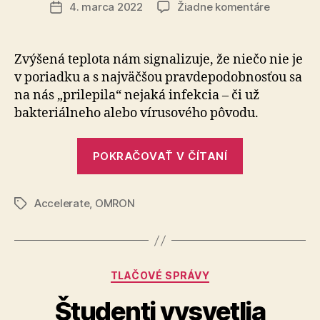
článku
na
4. marca 2022
Žiadne komentáre
Dátum
Zvýšená
článku
teplota
nám
Zvýšená teplota nám signalizuje, že niečo nie je
oznamuje
v poriadku a s najväčšou pravdepodobnosťou sa
problém.
na nás „prilepila“ nejaká infekcia – či už
Kedy
bakteriálneho alebo vírusového pôvodu.
spozornie
„Zvýšená
POKRAČOVAŤ V ČÍTANÍ
teplota
nám
Accelerate
,
OMRON
oznamuje
Značky
problém.
Kedy
spozornieť?“
Kategórie
TLAČOVÉ SPRÁVY
Študenti vysvetlia