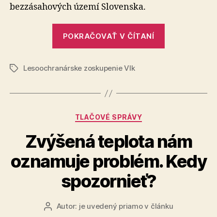
riešenie
bezzásahových území Slovenska.
finančné
zabezpeč
„LZ
rozširova
POKRAČOVAŤ V ČÍTANÍ
VLK
bezzásah
území
navrhuje
Lesoochranárske zoskupenie Vlk
riešenie
Značky
finančného
zabezpečeni
rozširovania
Kategórie
TLAČOVÉ SPRÁVY
bezzásahový
území“
Zvýšená teplota nám
oznamuje problém. Kedy
spozornieť?
Autor:
je uvedený priamo v článku
Autor