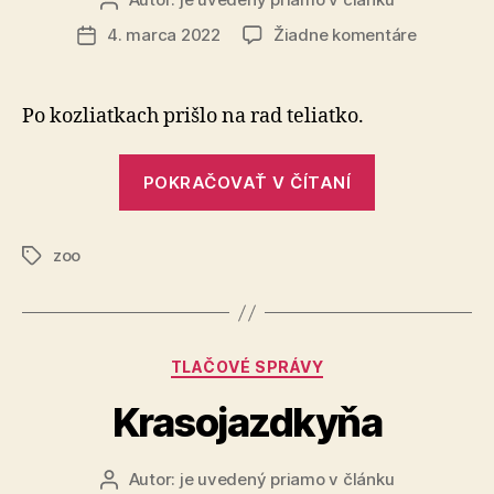
Autor
článku
na
4. marca 2022
Žiadne komentáre
Dátum
Jar
článku
sa
hlási
Po kozliatkach prišlo na rad teliatko.
o
slovo
„Jar
POKRAČOVAŤ V ČÍTANÍ
sa
hlási
zoo
o
Značky
slovo“
Kategórie
TLAČOVÉ SPRÁVY
Krasojazdkyňa
Autor:
je uvedený priamo v článku
Autor