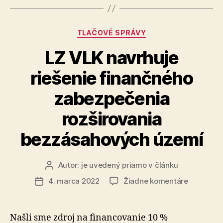
SMER
–
Kategórie
TLAČOVÉ SPRÁVY
sociálna
demokracia
LZ VLK navrhuje
riešenie finančného
zabezpečenia
rozširovania
bezzásahových území
Autor:
je uvedený priamo v článku
Autor
článku
na
4. marca 2022
Žiadne komentáre
Dátum
LZ
článku
VLK
navrhuje
Našli sme zdroj na financovanie 10 %