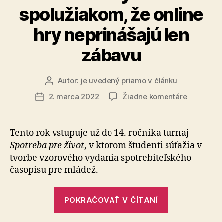
spolužiakom, že online
hry neprinášajú len
zábavu
Autor:
je uvedený priamo v článku
Autor
článku
na
2. marca 2022
Žiadne komentáre
Dátum
Študenti
článku
vysvetlia
spolužiak
Tento rok vstupuje už do 14. ročníka turnaj
že
Spotreba pre život
, v ktorom študenti súťažia v
online
tvorbe vzorového vydania spotrebiteľského
hry
časopisu pre mládež.
neprináša
len
„Študenti
zábavu
POKRAČOVAŤ V ČÍTANÍ
vysvetlia
spolužiakom