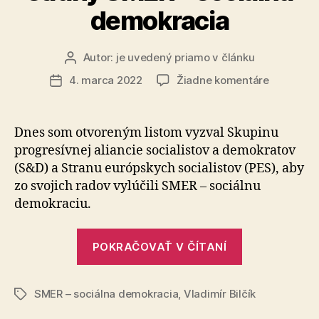
demokracia
Autor:
je uvedený priamo v článku
Autor
článku
na
4. marca 2022
Žiadne komentáre
Dátum
Vyzval
článku
som
na
Dnes som otvoreným listom vyzval Skupinu
vylúčenie
progresívnej aliancie socialistov a demokratov
strany
(S&D) a Stranu európskych socialistov (PES), aby
SMER
zo svojich radov vylúčili SMER – sociálnu
–
demokraciu.
sociálna
demokrac
„Vyzval
POKRAČOVAŤ V ČÍTANÍ
som
na
SMER – sociálna demokracia
,
Vladimír Bilčík
vylúčenie
Značky
strany