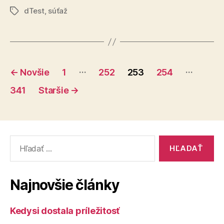
dTest
,
súťaž
že
Značky
online
hry
neprinášajú
Stránkovanie
len
…
…
←
Novšie
1
252
253
254
zábavu“
príspevkov
341
Staršie
→
Vyhľadať:
Najnovšie články
Kedysi dostala príležitosť