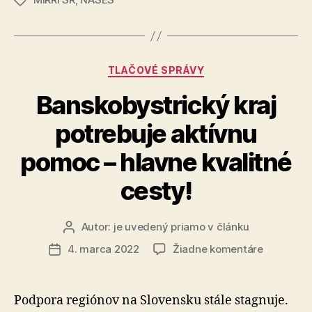
pre
Značky
ceny
portál
v
Slovensko.s
porovnaní
bude
s
Kategórie
TLAČOVÉ SPRÁVY
plánmi
stáť
bývalej
iba
Banskobystrický kraj
vlády
zlomok
potrebuje aktívnu
ceny
v
pomoc – hlavne kvalitné
porovnaní
cesty!
s
plánmi
bývalej
Autor:
je uvedený priamo v článku
Autor
článku
vlády“
na
4. marca 2022
Žiadne komentáre
Dátum
Banskobys
článku
kraj
potrebuje
Podpora regiónov na Slovensku stále stagnuje.
aktívnu