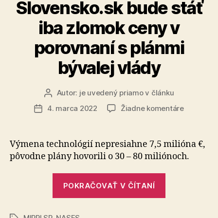
Slovensko.sk bude stáť
iba zlomok ceny v
porovnaní s plánmi
bývalej vlády
Autor:
je uvedený priamo v článku
Autor
článku
na
4. marca 2022
Žiadne komentáre
Dátum
Pripravov
článku
obnova
infraštruk
Výmena technológií nepresiahne 7,5 milióna €,
pre
pôvodne plány hovorili o 30 – 80 miliónoch.
portál
Slovensko
„Pripravova
bude
POKRAČOVAŤ V ČÍTANÍ
obnova
stáť
iba
infraštruktú
zlomok
MIRRI SR
,
NASES