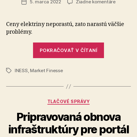
na
5. marca 2022
Žiadne komentáre
Dátum
Market
článku
Finesse,
číslo
Ceny elektriny neporastú, zato narastú väčšie
2,
problémy.
február
2022
„Market
POKRAČOVAŤ V ČÍTANÍ
Finesse,
číslo
INESS
,
Market Finesse
2,
Značky
február
2022“
Kategórie
TLAČOVÉ SPRÁVY
Pripravovaná obnova
infraštruktúry pre portál