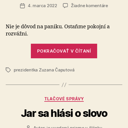
článku
na
4. marca 2022
Žiadne komentáre
Dátum
Príhovor
článku
prezident
k
Nie je dôvod na paniku. Ostaňme pokojní a
pokračujú
rozvážni.
ruskej
vojenskej
„Príhovor
invázii
POKRAČOVAŤ V ČÍTANÍ
prezidentky
na
Ukrajine
k
prezidentka Zuzana Čaputová
pokračujúce
Značky
ruskej
vojenskej
invázii
Kategórie
TLAČOVÉ SPRÁVY
na
Ukrajine“
Jar sa hlási o slovo
Autor:
je uvedený priamo v článku