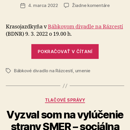
článku
na
4. marca 2022
Žiadne komentáre
Dátum
Krasojaz
článku
Krasojazdkyňa v
Bábkovom divadle na Rázcestí
(BDNR) 9. 3. 2022 o 19.00 h.
„Krasojazdk
POKRAČOVAŤ V ČÍTANÍ
Bábkové divadlo na Rázcestí
,
umenie
Značky
Kategórie
TLAČOVÉ SPRÁVY
Vyzval som na vylúčenie
strany SMER – sociálna