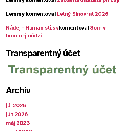
Lemmy
komentoval
Zábavná diskusia pri čaji
Lemmy
komentoval
Letný Slnovrat 2026
Nádej – Humanisti.sk
komentoval
Som v
hmotnej núdzi
Transparentný účet
Archív
júl 2026
jún 2026
máj 2026