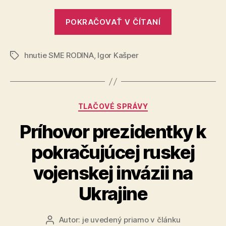
pomoc
„Banskobyst
–
POKRAČOVAŤ V ČÍTANÍ
kraj
hlavne
potrebuje
kvalitné
cesty!
hnutie SME RODINA
,
Igor Kašper
aktívnu
Značky
pomoc
–
hlavne
Kategórie
TLAČOVÉ SPRÁVY
kvalitné
cesty!“
Príhovor prezidentky k
pokračujúcej ruskej
vojenskej invázii na
Ukrajine
Autor:
je uvedený priamo v článku
Autor