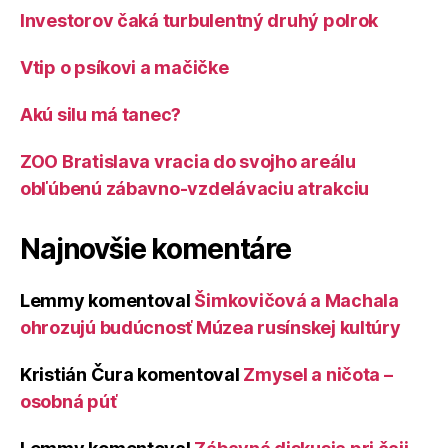
Investorov čaká turbulentný druhý polrok
Vtip o psíkovi a mačičke
Akú silu má tanec?
ZOO Bratislava vracia do svojho areálu
obľúbenú zábavno-vzdelávaciu atrakciu
Najnovšie komentáre
Lemmy
komentoval
Šimkovičová a Machala
ohrozujú budúcnosť Múzea rusínskej kultúry
Kristián Čura
komentoval
Zmysel a ničota –
osobná púť