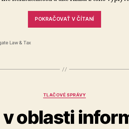
„Podniká
POKRAČOVAŤ V ČÍTANÍ
Pozor
na
to,
gate Law & Tax
ako
kupujete
byt“
Kategórie
TLAČOVÉ SPRÁVY
 v oblasti info