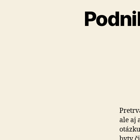
Podnik
Pretrv
ale aj
otázku
byty č