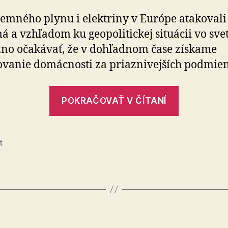
emného plynu i elektriny v Európe atakovali
 a vzhľadom ku geopolitickej situácii vo sve
o očakávať, že v dohľadnom čase získame
vanie domácnosti za priaznivejších podmie
„Ušetrite
POKRAČOVAŤ V ČÍTANÍ
ľahko
na
nákladoc
t
na
vykurova