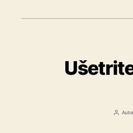
Ušetrit
Auto
Autor
článku