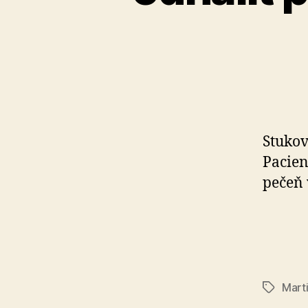
Stukov
Pacien
pečeň 
Mart
Značky