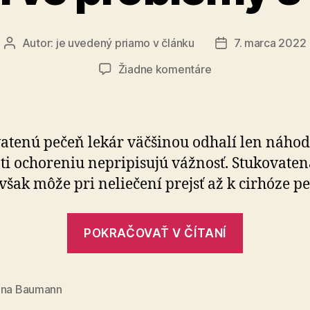
silnejší“
Autor:
je uvedený priamo v článku
7. marca 2022
Autor
Dátum
článku
článku
na
Žiadne komentáre
Preventívna
prehliadka
môže
odhaliť
atenú pečeň lekár väčšinou odhalí len náhod
prvé
ti ochoreniu nepripisujú vážnosť. Stukovaten
problémy
však môže pri neliečení prejsť až k cirhóze p
s
pečeňou
„Prevent
POKRAČOVAŤ V ČÍTANÍ
prehliad
môže
odhaliť
ina Baumann
prvé