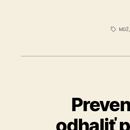
MDŽ
Značky
Preven
odhaliť 