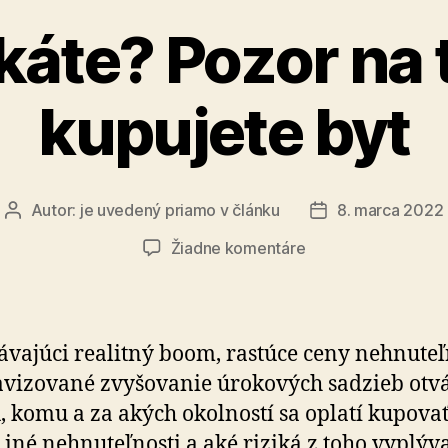
áte? Pozor na 
kupujete byt
Autor:
je uvedený priamo v článku
8. marca 2022
Autor
Dátum
článku
článku
na
Žiadne komentáre
Podnikáte?
Pozor
na
to,
ávajúci realitný boom, rastúce ceny nehnuteľ
ako
 avizované zvyšovanie úrokových sadzieb otv
kupujete
, komu a za akých okolností sa oplatí kupova
byt
i iné nehnuteľnosti a aké riziká z toho vyplýva