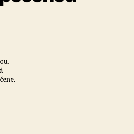
ou.
á
ečene.
ívna
ka