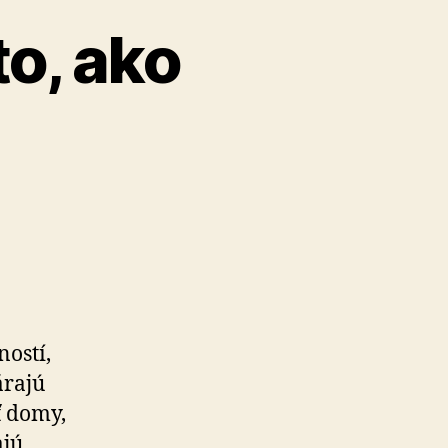
to, ako
ností,
árajú
ť domy,
jú.