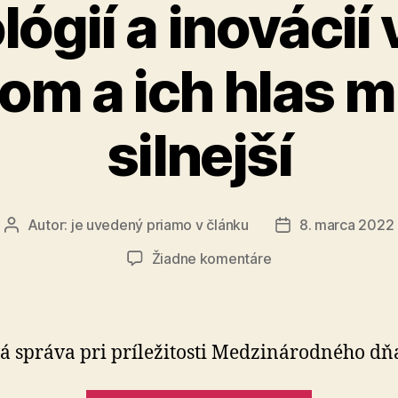
lógií a inovácií
om a ich hlas m
silnejší
Autor:
je uvedený priamo v článku
8. marca 2022
Autor
Dátum
článku
článku
na
Žiadne komentáre
Ženy
sú
v
oblasti
á správa pri príležitosti Medzinárodného dňa
informačných
technológií