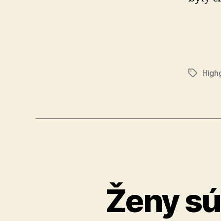
High
Značky
Ženy sú