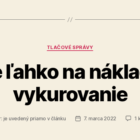
problém
s
pečeňou“
Kategórie
TLAČOVÉ SPRÁVY
e ľahko na nákl
vykurovanie
r:
je uvedený priamo v článku
7. marca 2022
1 
Dátum
článku