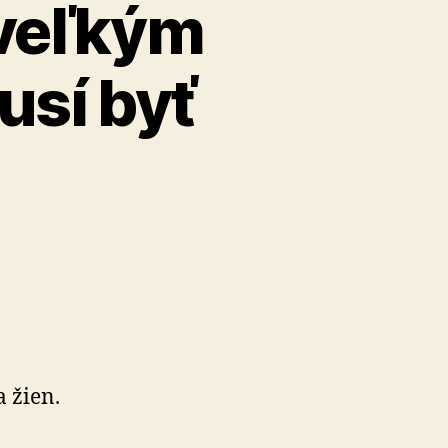
 veľkým
usí byť
 žien.