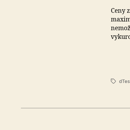
Ceny z
maximá
nemožn
vykuro
dTes
Značky