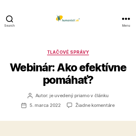
Search
Menu
Humanisti.sk
Kategórie
TLAČOVÉ SPRÁVY
Webinár: Ako efektívne
pomáhať?
Autor:
je uvedený priamo v článku
Autor
článku
na
5. marca 2022
Žiadne komentáre
Dátum
Webinár:
článku
Ako
efektívne
pomáhať?