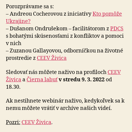
Porozprávame sa s:
– Andreou Cocherovou z iniciatívy
Kto pomôže
Ukrajine?
– Dušanom Ondrušekom – facilitátorom z
PDCS
s bohatými skúsenosťami z konfliktov a pomoci
v nich
– Zuzanou Gallayovou, odborníčkou na životné
prostredie z
CEEV Živica
Sledovať nás môžete naživo na profiloch
CEEV
Živica
a
Čierna labuť
v stredu 9. 3. 2022
od
18.30.
Ak nestihnete webinár naživo, kedykoľvek sa k
nemu môžete vrátiť v archíve našich videí.
Pozri:
CEEV Živica
.