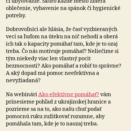
či ubytovanie. Skoro každé mesto zbiera
oblečenie, vybavenie na spánok či hygienické
potreby.
Dobrovoľníci ale hlásia, že časť vyzbieraných
vecí sa ľuďom na úteku na nič nehodí a oberá
ich tak o kapacity pomáhať tam, kde je to ozaj
treba. Čo nás motivuje pomáhať? Neliečime si
tým niekedy viac len vlastný pocit
bezmocnosti? Ako pomáhať a robiť to správne?
A aký dopad má pomoc neefektívna a
nevyžiadaná?
Na webinári
Ako efektívne pomáhať?
vám
prinesieme pohľad z ukrajinskej hranice a
pozrieme sa na to, ako našu chuť podať
pomocnú ruku zužitkovať rozumne, aby
pomáhala tam, kde je to naozaj treba.