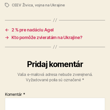
CEEV Živica
,
vojna na Ukrajine
Značky
←
2 % pre nadáciu Agel
→
Kto pomôže zvieratám na Ukrajine?
Pridaj komentár
Vaša e-mailová adresa nebude zverejnená.
Vyžadované polia sú označené
*
Komentár
*