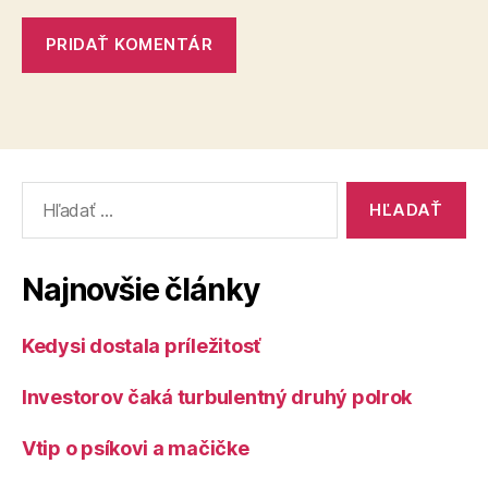
Vyhľadať:
Najnovšie články
Kedysi dostala príležitosť
Investorov čaká turbulentný druhý polrok
Vtip o psíkovi a mačičke