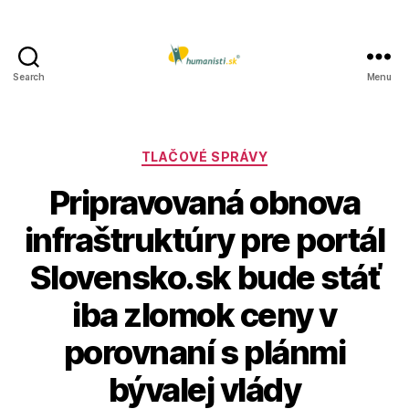
Search
Menu
Humanisti.sk
Kategórie
TLAČOVÉ SPRÁVY
Pripravovaná obnova
infraštruktúry pre portál
Slovensko.sk bude stáť
iba zlomok ceny v
porovnaní s plánmi
bývalej vlády