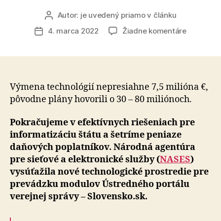
Autor:
je uvedený priamo v článku
Autor
článku
na
4. marca 2022
Žiadne komentáre
Dátum
Pripravov
článku
obnova
infraštruk
pre
portál
Výmena technológií nepresiahne 7,5 milióna €,
Slovensko
pôvodne plány hovorili o 30 – 80 miliónoch.
bude
stáť
Pokračujeme v efektívnych riešeniach pre
iba
informatizáciu štátu a šetríme peniaze
zlomok
daňových poplatníkov. Národná agentúra
ceny
pre sieťové a elektronické služby (
NASES
)
v
vysúťažila nové technologické prostredie pre
porovnaní
s
prevádzku modulov Ústredného portálu
plánmi
verejnej správy – Slovensko.sk.
bývalej
vlády