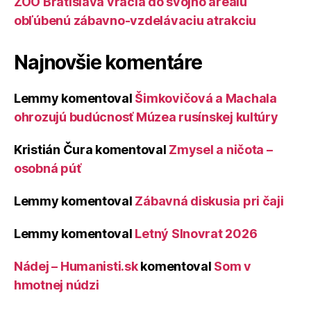
ZOO Bratislava vracia do svojho areálu
obľúbenú zábavno-vzdelávaciu atrakciu
Najnovšie komentáre
Lemmy
komentoval
Šimkovičová a Machala
ohrozujú budúcnosť Múzea rusínskej kultúry
Kristián Čura
komentoval
Zmysel a ničota –
osobná púť
Lemmy
komentoval
Zábavná diskusia pri čaji
Lemmy
komentoval
Letný Slnovrat 2026
Nádej – Humanisti.sk
komentoval
Som v
hmotnej núdzi