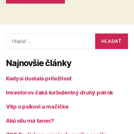
Vyhľadať:
Najnovšie články
Kedysi dostala príležitosť
Investorov čaká turbulentný druhý polrok
Vtip o psíkovi a mačičke
Akú silu má tanec?