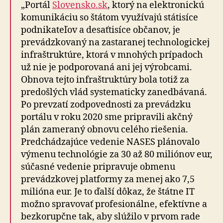
„Portál
Slovensko.sk
, ktorý na elektronickú
komunikáciu so štátom využívajú státisíce
podnikateľov a desaťtisíce občanov, je
prevádzkovaný na zastaranej technologickej
infraštruktúre, ktorá v mnohých prípadoch
už nie je podporovaná ani jej výrobcami.
Obnova tejto infraštruktúry bola totiž za
predošlých vlád systematicky zanedbávaná.
Po prevzatí zodpovednosti za prevádzku
portálu v roku 2020 sme pripravili akčný
plán zameraný obnovu celého riešenia.
Predchádzajúce vedenie NASES plánovalo
výmenu technológie za 30 až 80 miliónov eur,
súčasné vedenie pripravuje obmenu
prevádzkovej platformy za menej ako 7,5
milióna eur. Je to ďalší dôkaz, že štátne IT
možno spravovať profesionálne, efektívne a
bezkorupčne tak, aby slúžilo v prvom rade