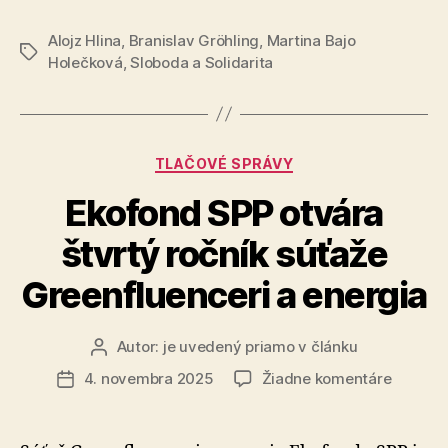
a
v
nemala
Alojz Hlina
,
Branislav Gröhling
,
Martina Bajo
Limbachu
Značky
jedinéh
Holečková
,
Sloboda a Solidarita
získala
hosťa
takmer
200-
tisíc
Kategórie
TLAČOVÉ SPRÁVY
eur
Ekofond SPP otvára
a
nemala
štvrtý ročník súťaže
jediného
Greenfluenceri a energia
hosťa“
Autor:
je uvedený priamo v článku
Autor
článku
na
4. novembra 2025
Žiadne komentáre
Dátum
Ekofon
článku
SPP
otvára