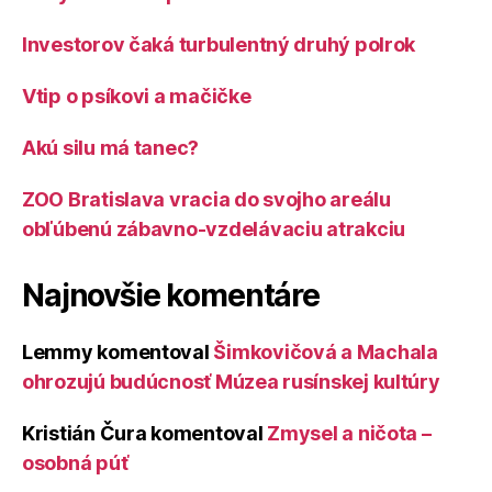
Investorov čaká turbulentný druhý polrok
Vtip o psíkovi a mačičke
Akú silu má tanec?
ZOO Bratislava vracia do svojho areálu
obľúbenú zábavno-vzdelávaciu atrakciu
Najnovšie komentáre
Lemmy
komentoval
Šimkovičová a Machala
ohrozujú budúcnosť Múzea rusínskej kultúry
Kristián Čura
komentoval
Zmysel a ničota –
osobná púť