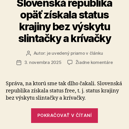
Slovenská republika
opäť získala status
krajiny bez výskytu
slintačky a krívačky
Autor:
je uvedený priamo v článku
Autor
článku
na
3. novembra 2025
Žiadne komentáre
Dátum
Slovens
článku
republik
opäť
Správa, na ktorú sme tak dlho čakali. Slovenská
získala
republika získala status free, t. j. status krajiny
status
bez výskytu slintačky a krívačky.
krajiny
bez
„Slovenská
výskytu
POKRAČOVAŤ V ČÍTANÍ
republika
slintačk
a
opäť