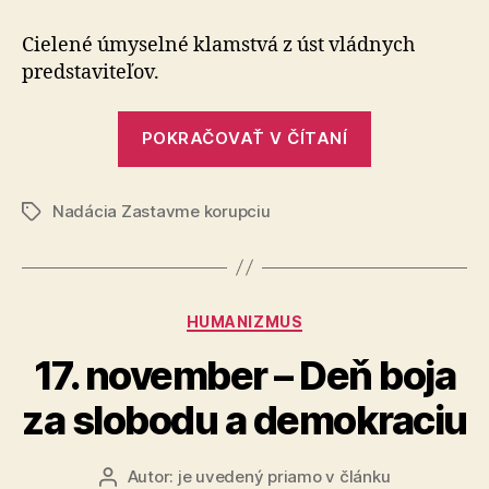
výzva
Cielené úmyselné klamstvá z úst vládnych
predstaviteľov.
„Predžalobn
POKRAČOVAŤ V ČÍTANÍ
výzva“
Nadácia Zastavme korupciu
Značky
Kategórie
HUMANIZMUS
17. november – Deň boja
za slobodu a demokraciu
Autor:
je uvedený priamo v článku
Autor