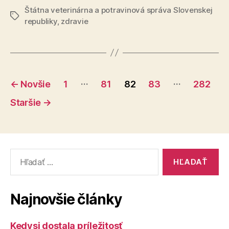
krívačk
Štátna veterinárna a potravinová správa Slovenskej
získala
Značky
republiky
,
zdravie
status
krajiny
bez
výskytu
Stránkovanie
slintačky
…
…
←
Novšie
1
81
82
83
282
a
príspevkov
Staršie
→
krívačky“
Vyhľadať:
Najnovšie články
Kedysi dostala príležitosť