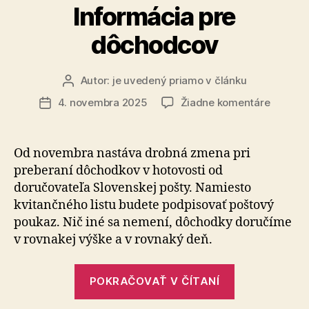
demokraciu
Informácia pre
dôchodcov
Autor:
je uvedený priamo v článku
Autor
článku
na
4. novembra 2025
Žiadne komentáre
Dátum
Informá
článku
pre
dôchod
Od novembra nastáva drobná zmena pri
preberaní dô­chod­kov v hotovosti od
doručovateľa Slovenskej pošty. Namiesto
kvitančného listu budete podpisovať poštový
poukaz. Nič iné sa nemení, dôchodky doručíme
v rov­na­kej výške a v rovnaký deň.
„Informácia
POKRAČOVAŤ V ČÍTANÍ
pre