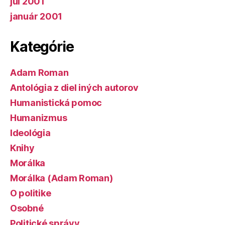
júl 2001
január 2001
Kategórie
Adam Roman
Antológia z diel iných autorov
Humanistická pomoc
Humanizmus
Ideológia
Knihy
Morálka
Morálka (Adam Roman)
O politike
Osobné
Politické správy