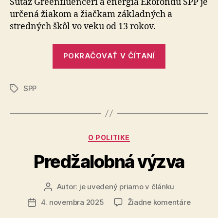
Súťaž Greenfluenceri a energia Ekofondu SPP je
štvrtý
určená žiakom a žiačkam základných a
ročník
stredných škôl vo veku od 13 rokov.
súťaže
Greenfl
„Ekofond
a
POKRAČOVAŤ V ČÍTANÍ
SPP
energia
otvára
SPP
štvrtý
Značky
ročník
súťaže
Greenfluenc
Kategórie
O POLITIKE
a
energia“
Predžalobná výzva
Autor:
je uvedený priamo v článku
Autor
článku
na
4. novembra 2025
Žiadne komentáre
Dátum
Predžal
článku