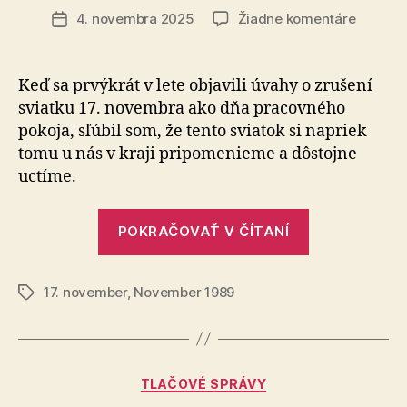
článku
na
4. novembra 2025
Žiadne komentáre
Dátum
17.
článku
novemb
–
Keď sa prvýkrát v lete objavili úvahy o zrušení
Deň
sviatku 17. novembra ako dňa pracovného
boja
pokoja, sľúbil som, že ten­to sviatok si napriek
za
tomu u nás v kraji pripomenieme a dôstojne
slobodu
uctíme.
a
demokr
„17.
POKRAČOVAŤ V ČÍTANÍ
november
–
17. november
,
November 1989
Deň
Značky
boja
za
slobodu
Kategórie
TLAČOVÉ SPRÁVY
a