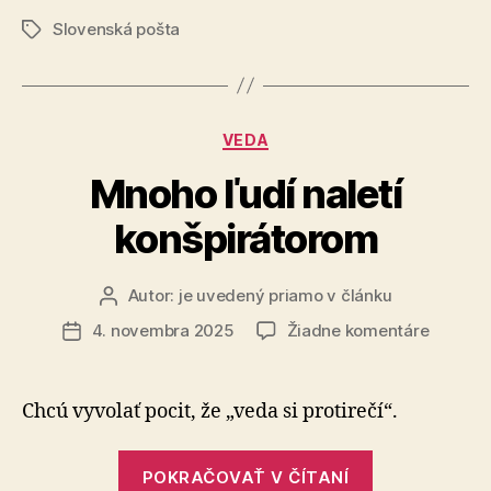
dôchodcov“
Slovenská pošta
Značky
Kategórie
VEDA
Mnoho ľudí naletí
konšpirátorom
Autor:
je uvedený priamo v článku
Autor
článku
na
4. novembra 2025
Žiadne komentáre
Dátum
Mnoho
článku
ľudí
naletí
Chcú vyvolať pocit, že „veda si protirečí“.
konšpir
„Mnoho
POKRAČOVAŤ V ČÍTANÍ