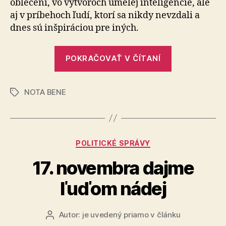
oblečení, vo výtvoroch umelej inteligencie, ale
aj v príbehoch ľudí, ktorí sa nikdy nevzdali a
dnes sú inšpiráciou pre iných.
„Ako
POKRAČOVAŤ V ČÍTANÍ
vyzerá
skutočná
NOTA BENE
krása?“
Značky
Kategórie
POLITICKÉ SPRÁVY
17. novembra dajme
ľuďom nádej
Autor:
je uvedený priamo v článku
Autor