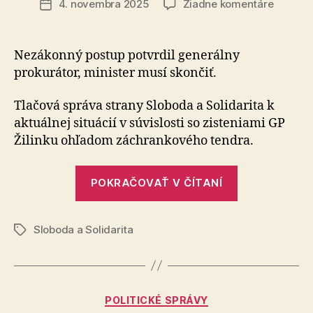
na
4. novembra 2025
Žiadne komentáre
Dátum
Minister
článku
Šaško
zlyhal
Nezákonný postup potvrdil generálny
pri
prokurátor, mi­nis­ter musí skončiť.
záchra
Tlačová správa strany Sloboda a Solidarita k
aktuálnej situácií v súvislosti so zisteniami GP
Žilinku ohľadom záchrankového tendra.
„Minister
POKRAČOVAŤ V ČÍTANÍ
Šaško
zlyhal
Sloboda a Solidarita
pri
Značky
záchrankách
Kategórie
POLITICKÉ SPRÁVY