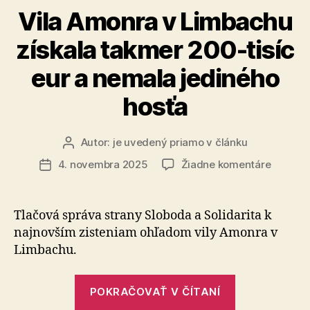
Vila Amonra v Limbachu
získala takmer 200-tisíc
eur a nemala jediného
hosťa
Autor:
je uvedený priamo v článku
Autor
článku
na
4. novembra 2025
Žiadne komentáre
Dátum
Vila
článku
Amonra
v
Tlačová správa strany Sloboda a Solidarita k
Limbac
najnovším zisteniam ohľadom vily Amonra v
získala
Limbachu.
takmer
200-
„Vila
tisíc
POKRAČOVAŤ V ČÍTANÍ
Amonra
eur