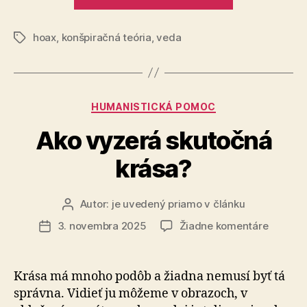
ľudí
naletí
hoax
,
konšpiračná teória
,
veda
konšpirátor
Značky
Kategórie
HUMANISTICKÁ POMOC
Ako vyzerá skutočná
krása?
Autor:
je uvedený priamo v článku
Autor
článku
na
3. novembra 2025
Žiadne komentáre
Dátum
Ako
článku
vyzerá
skutočn
Krása má mnoho podôb a žiadna nemusí byť tá
krása?
správna. Vidieť ju môžeme v obrazoch, v