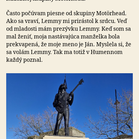
Často počúvam piesne od skupiny Motörhead.
Ako sa vra­ví, Lemmy mi prirástol k srdcu. Veď
od mladosti mám pre­zývku Lemmy. Keď som sa
mal ženiť, moja nastávajúca manželka bola
prekvapená, že moje meno je Ján. Myslela si, že
sa volám Lemmy. Tak ma totiž v Humennom
každý poznal.