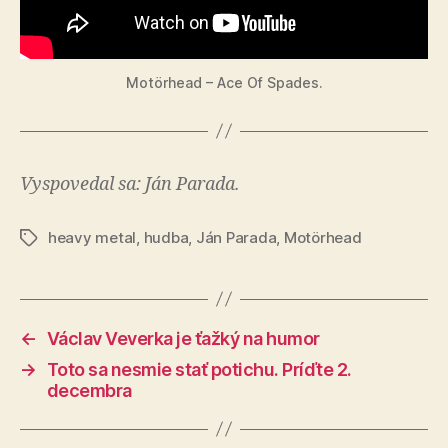
Motörhead – Ace Of Spades.
Vyspovedal sa: Ján Parada.
heavy metal
,
hudba
,
Ján Parada
,
Motörhead
Značky
←
Václav Veverka je ťažký na humor
→
Toto sa nesmie stať potichu. Príďte 2.
decembra