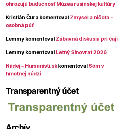
ohrozujú budúcnosť Múzea rusínskej kultúry
Kristián Čura
komentoval
Zmysel a ničota –
osobná púť
Lemmy
komentoval
Zábavná diskusia pri čaji
Lemmy
komentoval
Letný Slnovrat 2026
Nádej – Humanisti.sk
komentoval
Som v
hmotnej núdzi
Transparentný účet
Archív