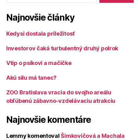
Najnovšie články
Kedysi dostala príležitosť
Investorov čaká turbulentný druhý polrok
Vtip o psíkovi a mačičke
Akú silu má tanec?
ZOO Bratislava vracia do svojho areálu
obľúbenú zábavno-vzdelávaciu atrakciu
Najnovšie komentáre
Lemmy
komentoval
Šimkovičová a Machala