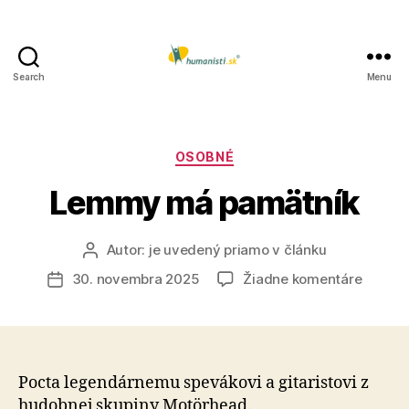
Search
Menu
Humanisti.sk
Kategórie
OSOBNÉ
Lemmy má pamätník
Autor:
je uvedený priamo v článku
Autor
článku
na
30. novembra 2025
Žiadne komentáre
Dátum
Lemm
článku
má
pamätn
Pocta legendárnemu spevákovi a gitaristovi z
hudobnej skupiny Motörhead.