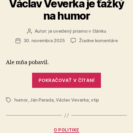
Václav Veverka je ťažký
na humor
Autor:
je uvedený priamo v článku
Autor
článku
na
30. novembra 2025
Žiadne komentáre
Dátum
Václav
článku
Veverk
je
Ale mňa pobavil.
ťažký
na
„Václav
humor
POKRAČOVAŤ V ČÍTANÍ
Veverka
je
humor
,
Ján Parada
,
Václav Veverka
,
vtip
ťažký
Značky
na
humor“
Kategórie
O POLITIKE