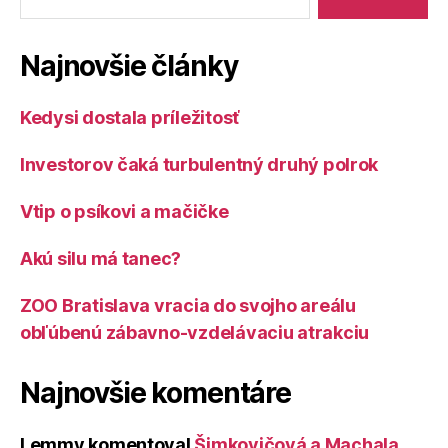
Najnovšie články
Kedysi dostala príležitosť
Investorov čaká turbulentný druhý polrok
Vtip o psíkovi a mačičke
Akú silu má tanec?
ZOO Bratislava vracia do svojho areálu
obľúbenú zábavno-vzdelávaciu atrakciu
Najnovšie komentáre
Lemmy
komentoval
Šimkovičová a Machala