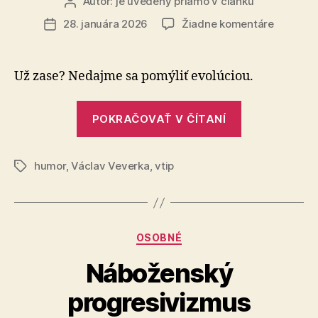
Autor:
je uvedený priamo v článku
Autor
článku
na
28. januára 2026
Žiadne komentáre
Dátum
Fico
článku
chce
kandido
Už zase? Nedajme sa pomýliť evolúciou.
na
preziden
„Fico
POKRAČOVAŤ V ČÍTANÍ
chce
kandidovať
humor
,
Václav Veverka
,
vtip
na
Značky
prezidenta?
Kategórie
OSOBNÉ
Náboženský
progresivizmus