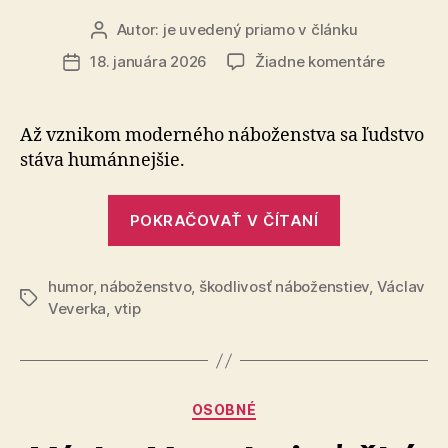
Autor:
je uvedený priamo v článku
Autor
článku
na
18. januára 2026
Žiadne komentáre
Dátum
Nábožen
článku
progresi
Až vznikom moderného náboženstva sa ľudstvo
stáva humánnejšie.
„Nábožensk
POKRAČOVAŤ V ČÍTANÍ
progresiviz
humor
,
náboženstvo
,
škodlivosť náboženstiev
,
Václav
Značky
Veverka
,
vtip
Kategórie
OSOBNÉ