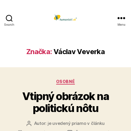
Search
Menu
Humanisti.sk
Značka:
Václav Veverka
Kategórie
OSOBNÉ
Vtipný obrázok na
politickú nôtu
Autor:
je uvedený priamo v článku
Autor
článku