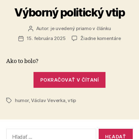
Výborný politický vtip
Autor:
je uvedený priamo v článku
Autor
článku
na
15. februára 2025
Žiadne komentáre
Dátum
Výborn
článku
politick
vtip
Ako to bolo?
„Výborný
POKRAČOVAŤ V ČÍTANÍ
politický
vtip“
humor
,
Václav Veverka
,
vtip
Značky
Vyhľadať: