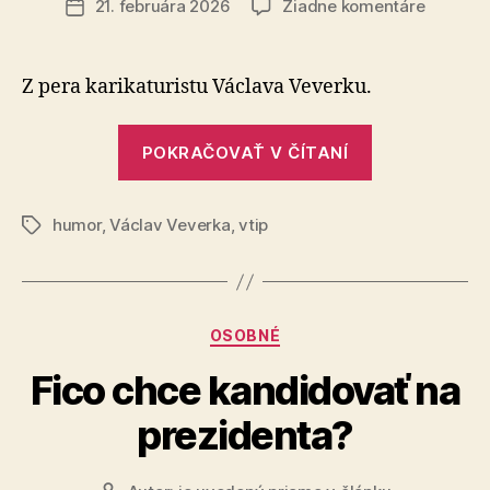
na
21. februára 2026
Žiadne komentáre
Dátum
Vtipný
článku
obrázok
na
Z pera karikaturistu Václava Veverku.
politickú
nôtu
„Vtipný
POKRAČOVAŤ V ČÍTANÍ
obrázok
na
humor
,
Václav Veverka
,
vtip
politickú
Značky
nôtu“
Kategórie
OSOBNÉ
Fico chce kandidovať na
prezidenta?