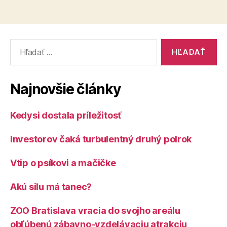
Vyhľadať:
Najnovšie články
Kedysi dostala príležitosť
Investorov čaká turbulentný druhý polrok
Vtip o psíkovi a mačičke
Akú silu má tanec?
ZOO Bratislava vracia do svojho areálu
obľúbenú zábavno-vzdelávaciu atrakciu