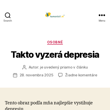
Search
Menu
Humanisti.sk
Kategórie
OSOBNÉ
Takto vyzerá depresia
Autor:
je uvedený priamo v článku
Autor
článku
na
28. novembra 2025
Žiadne komentáre
Dátum
Takto
článku
vyzerá
depres
Tento obraz podľa mňa najlepšie vystihuje
depresiu.