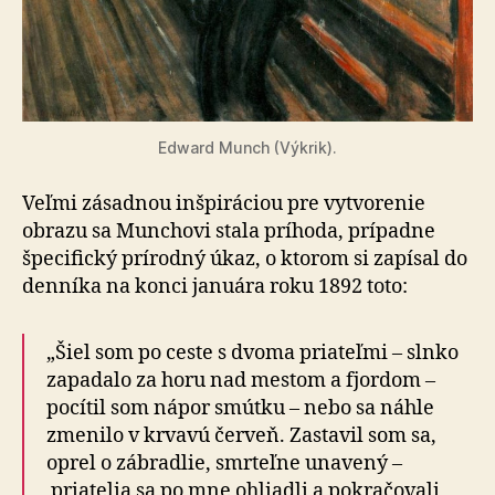
Edward Munch (Výkrik).
Veľmi zásadnou inšpiráciou pre vytvorenie
obrazu sa Munchovi stala príhoda, prípadne
špecifický prírodný úkaz, o ktorom si zapísal do
denníka na konci januára roku 1892 toto:
„Šiel som po ceste s dvoma priateľmi – slnko
zapadalo za horu nad mestom a fjordom –
pocítil som nápor smútku – nebo sa náhle
zmenilo v krvavú červeň. Zastavil som sa,
oprel o zábradlie, smrteľne unavený –
priatelia sa po mne ohliadli a pokračovali