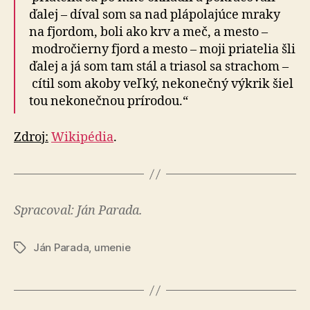
ďalej – díval som sa nad plápolajúce mraky
na fjordom, boli ako krv a meč, a mesto –
modročierny fjord a mesto – moji pria­te­lia šli
ďalej a já som tam stál a triasol sa strachom –
cítil som akoby veľký, nekonečný výkrik šiel
tou ne­ko­neč­nou prírodou.“
Zdroj:
Wikipédia
.
Spracoval: Ján Parada.
Ján Parada
,
umenie
Značky