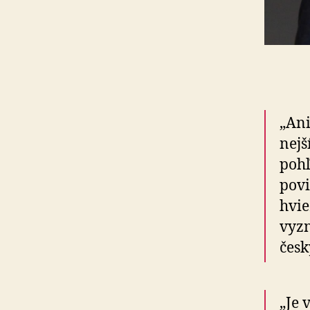
„Ani
nej­
pohľ
povi
hvie
vyzn
česk
„Je 