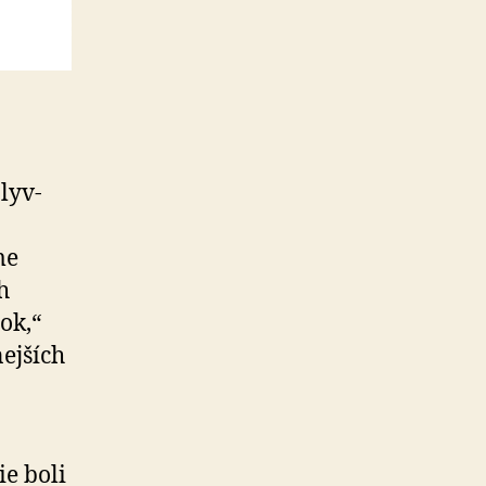
lyv­
me
h
ok,“
nejších
ie boli