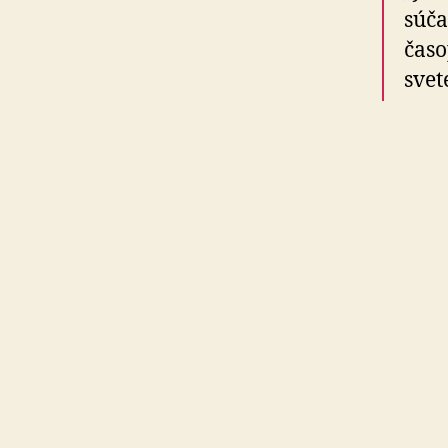
súča
čas
svet