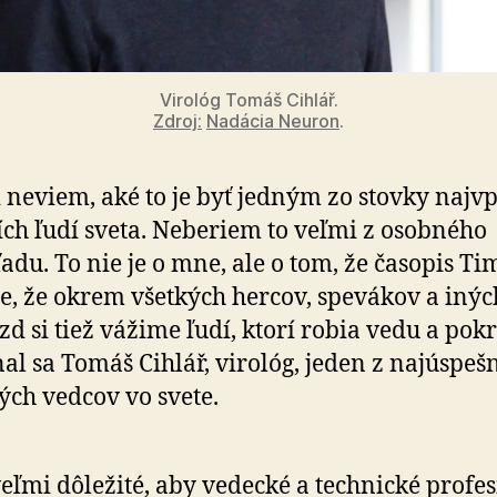
Virológ Tomáš Cihlář.
Zdroj:
Nadácia Neuron
.
 neviem, aké to je byť jedným zo stovky naj­vp
ších ľudí sveta. Neberiem to veľmi z osobného
adu. To nie je o mne, ale o tom, že časopis Ti
e, že okrem všetkých hercov, spevákov a inýc
zd si tiež vážime ľudí, ktorí robia vedu a pokr
al sa Tomáš Cihlář, virológ, jeden z najúspeš
ých vedcov vo svete.
veľmi dôležité, aby vedecké a technické profes