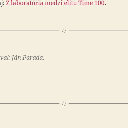
j:
Z laboratória medzi elitu Time 100
.
val: Ján Parada.