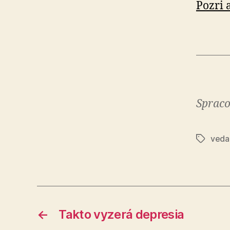
Pozri a
Spraco
veda
Značky
←
Takto vyzerá depresia