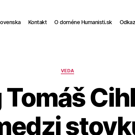
lovenska
Kontakt
O doméne Humanisti.sk
Odka
Kategórie
VEDA
 Tomáš Cihl
medzi stovk