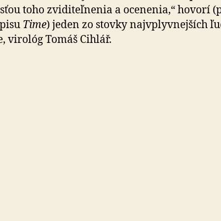
sťou toho zviditeľnenia a ocenenia,“ hovorí (
opisu
Time
) jeden zo stovky najvplyvnejších ľu
e, virológ Tomáš Cihlář.