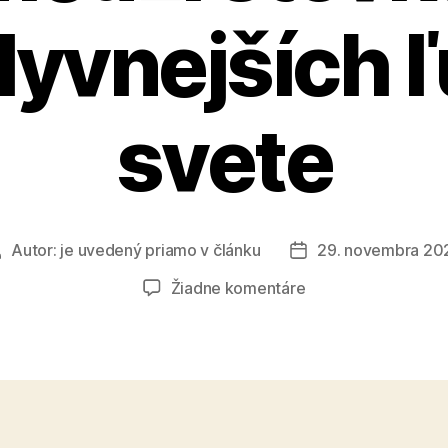
lyvnejších ľ
svete
Autor:
je uvedený priamo v článku
29. novembra 20
Autor
Dátum
článku
článku
na
Žiadne komentáre
Virológ
Tomáš
Cihlář
patrí
medzi
stovku