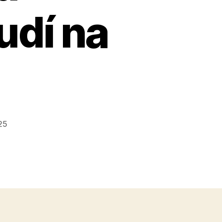
udí na
25