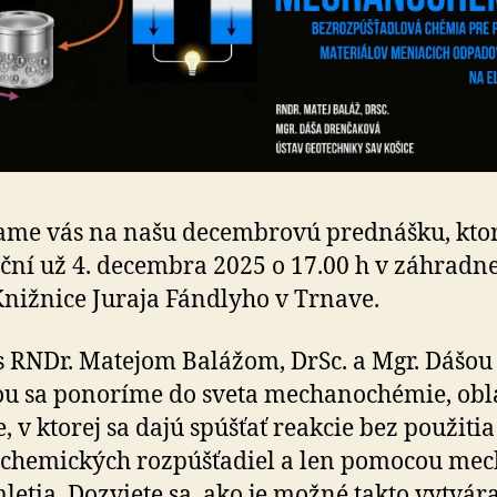
me vás na našu decembrovú prednášku, ktor
ční už 4. decembra 2025 o 17.00 h v záhradnej
 Knižnice Juraja Fándlyho v Trnave.
s RNDr. Matejom Balážom, DrSc. a Mgr. Dášou
vou sa ponoríme do sveta mechanochémie, obl
, v ktorej sa dajú spúšťať reakcie bez použitia
h chemických rozpúšťadiel a len pomocou me­ch
mletia. Dozviete sa, ako je možné takto vytvár