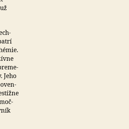
 už
ech­
patrí
hé­mie.
zív­ne
pre­me­
. Jeho
o­ven­
­tíž­ne
­moč­
­ník