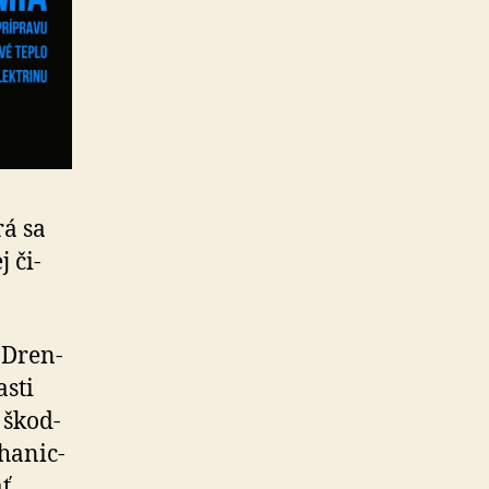
á sa
 či­
 Dren­
asti
 škod­
a­nic­
ať