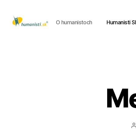
O humanistoch
Humanisti S
Humanisti.sk
Me