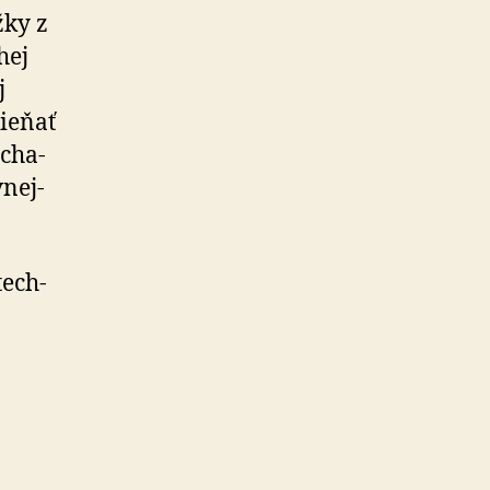
žky z
hej
j
ieňať
­cha­
­nej­
tech­