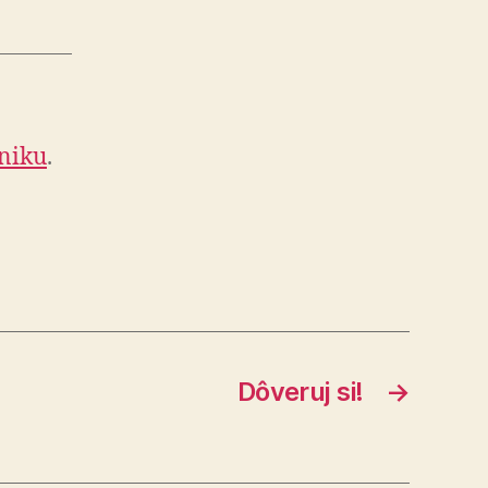
hniku
.
Dôveruj si!
→