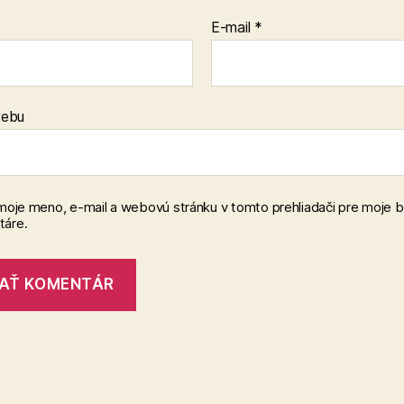
E-mail
*
webu
 moje meno, e-mail a webovú stránku v tomto prehliadači pre moje 
áre.