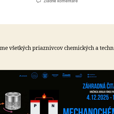
na
Žiadne komentáre
Mechanochémia
me všetkých priaznivcov chemických a tech­n