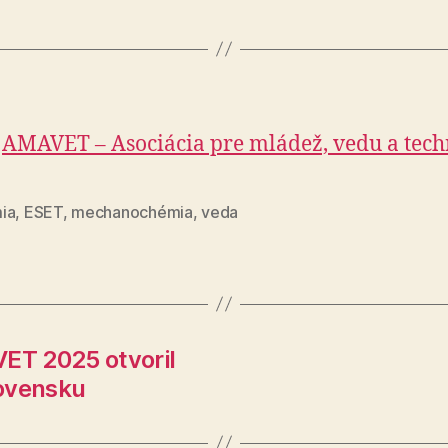
AMAVET – Asociácia pre mládež, vedu a tec
ia
,
ESET
,
mechanochémia
,
veda
VET 2025 otvoril
lovensku