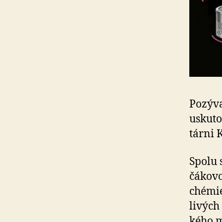
Pozýva
uskuto
tár­ni
Spolu 
čá­ko­
chémie
li­výc
ké­ho 