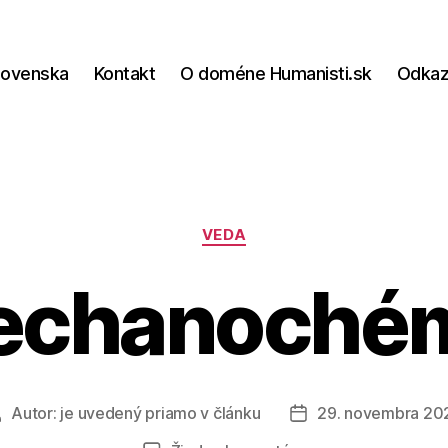
lovenska
Kontakt
O doméne Humanisti.sk
Odka
Kategórie
VEDA
chanoché
Autor:
je uvedený priamo v článku
29. novembra 20
Autor
Dátum
článku
článku