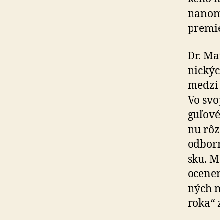
nanoma
premie
Dr. Ma
nic­ký
medzi 
Vo svoj
gu­ľo­
nu rôz
odborn
sku. M
ocenen
ných m
roka“ 