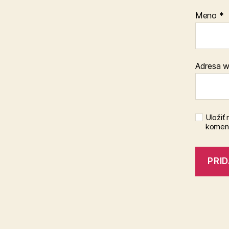
Meno
*
Adresa 
Uložiť
koment