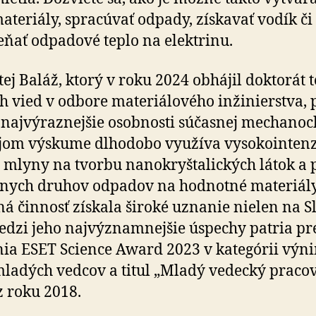
teriály, spracúvať odpady, získavať vodík či
ňať odpadové teplo na elektrinu.
tej Baláž, ktorý v roku 2024 obhájil doktorát t
ch vied v odbore materiálového inžinierstva, 
najvýraznejšie osobnosti súčasnej me­cha­no­c
om výskume dlho­do­bo vy­u­ží­va vy­so­ko­in­ten­
vé mlyny na tvorbu nanokryštalických látok a 
nych druhov odpadov na hodnotné materiály
á činnosť získala široké uznanie nielen na Sl
edzi jeho najvýznamnejšie úspechy patria pres
ia ESET Science Award 2023 v kategórii vý­ni
ladých vedcov a titul „Mladý vedecký pra­cov
z roku 2018.