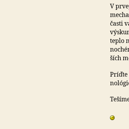
V prve
mechan
časti 
výskum
teplo 
no­ché­
ších m
Príďte
no­ló­g
Tešíme