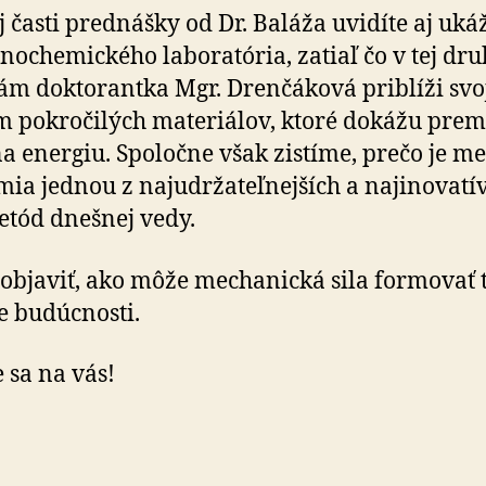
j časti prednášky od Dr. Baláža uvidíte aj uká
ochemického laboratória, zatiaľ čo v tej dru
vám doktorantka Mgr. Drenčáková priblíži svo
 pokročilých materiálov, ktoré dokážu prem
na energiu. Spoločne však zistíme, prečo je me
mia jednou z naj­udr­ža­teľ­nej­ších a naj­ino­va­tív
etód dnešnej vedy.
 objaviť, ako môže mechanická sila formovať 
ie budúcnosti.
 sa na vás!