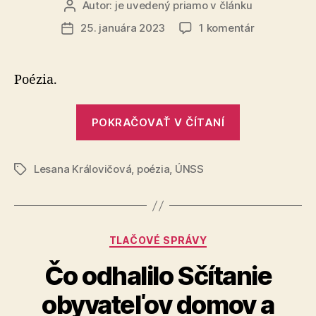
Autor:
je uvedený priamo v článku
Autor
článku
na
25. januára 2023
1 komentár
Dátum
Zvádzam
článku
sama
ťažký
Poézia.
priek
„Zvádzam
POKRAČOVAŤ V ČÍTANÍ
sama
ťažký
Lesana Královičová
,
poézia
,
ÚNSS
priek“
Značky
Kategórie
TLAČOVÉ SPRÁVY
Čo odhalilo Sčítanie
obyvateľov domov a