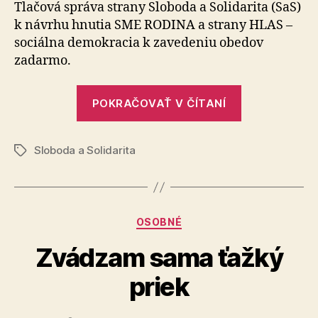
obedy
Tlačová správa strany Sloboda a Solidarita (SaS)
zadarm
k návrhu hnutia SME RODINA a strany HLAS –
je
sociálna demokracia k zavedeniu obedov
populist
zadarmo.
a
predvol
„Návrh
ťah
POKRAČOVAŤ V ČÍTANÍ
zaviesť
obedy
Sloboda a Solidarita
zadarmo
Značky
je
populistický
a
Kategórie
OSOBNÉ
predvolebný
ťah“
Zvádzam sama ťažký
priek