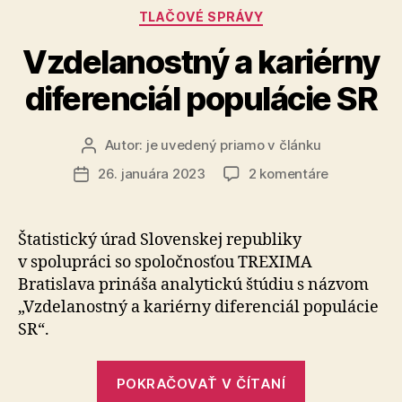
svoje
Kategórie
TLAČOVÉ SPRÁVY
27
narodeniny“
Vzdelanostný a kariérny
diferenciál populácie SR
Autor:
je uvedený priamo v článku
Autor
článku
na
26. januára 2023
2 komentáre
Dátum
Vzdelanost
článku
a
kariérny
Štatistický úrad Slovenskej republiky
diferenciál
v spolupráci so spoločnosťou TREXIMA
populácie
Bratislava prináša analytickú štúdiu s názvom
SR
„Vzdelanostný a kariérny diferenciál populácie
SR“.
„Vzdelanost
POKRAČOVAŤ V ČÍTANÍ
a