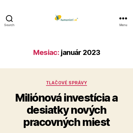
Search
Menu
Humanisti.sk
Mesiac:
január 2023
Kategórie
TLAČOVÉ SPRÁVY
Miliónová investícia a
desiatky nových
pracovných miest