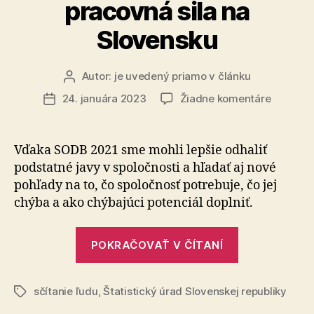
pracovná sila na
Slovensku
Autor:
je uvedený priamo v článku
Autor
článku
na
24. januára 2023
Žiadne komentáre
Dátum
Aký
článku
vzdelan
a
Vďaka SODB 2021 sme mohli lepšie odhaliť
kariérny
podstatné javy v spoločnosti a hľadať aj nové
potenciá
pohľady na to, čo spoločnosť potrebuje, čo jej
má
chýba a ako chýbajúci potenciál doplniť.
pracovn
sila
„Aký
na
POKRAČOVAŤ V ČÍTANÍ
Slovens
vzdelanostn
a
sčítanie ľudu
,
Štatistický úrad Slovenskej republiky
kariérny
Značky
potenciál