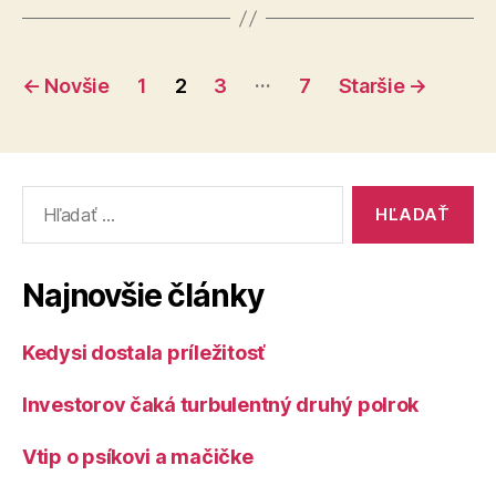
Stránkovanie
…
←
Novšie
1
2
3
7
Staršie
→
príspevkov
Vyhľadať:
Najnovšie články
Kedysi dostala príležitosť
Investorov čaká turbulentný druhý polrok
Vtip o psíkovi a mačičke