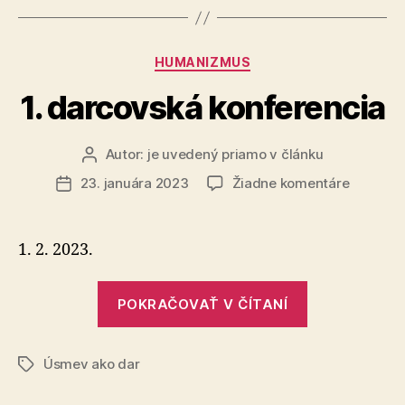
má
pracovná
Kategórie
HUMANIZMUS
sila
na
1. darcovská konferencia
Slovensku“
Autor:
je uvedený priamo v článku
Autor
článku
na
23. januára 2023
Žiadne komentáre
Dátum
1.
článku
darcovs
konferen
1. 2. 2023.
„1.
POKRAČOVAŤ V ČÍTANÍ
darcovská
konferencia
Úsmev ako dar
Značky