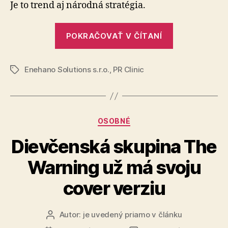
musia
Je to trend aj národná stratégia.
viac
analyzo
„Slovenské
dáta
POKRAČOVAŤ V ČÍTANÍ
firmy
či
musia
využívať
umelú
Enehano Solutions s.r.o.
,
PR Clinic
viac
Značky
inteligen
analyzovať
dáta
či
Kategórie
OSOBNÉ
využívať
umelú
Dievčenská skupina The
inteligenciu
Warning už má svoju
cover verziu
Autor:
je uvedený priamo v článku
Autor
článku