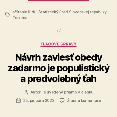
kariérny
sčítanie ľudu
,
Štatistický úrad Slovenskej republiky
diferenciál
,
Značky
Trexima
populácie
SR“
Kategórie
TLAČOVÉ SPRÁVY
Návrh zaviesť obedy
zadarmo je populistický
a predvolebný ťah
Autor:
je uvedený priamo v článku
Autor
článku
na
25. januára 2023
Žiadne komentáre
Dátum
Návrh
článku
zaviesť