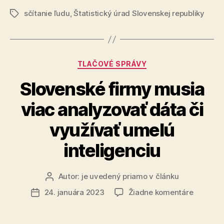
Sčítanie
sčítanie ľudu
,
Štatistický úrad Slovenskej republiky
obyvateľov
Značky
domov
a
bytov
Kategórie
TLAČOVÉ SPRÁVY
2021
o
Slovenské firmy musia
plodnosti
viac analyzovať dáta či
žien
na
využívať umelú
Slovensku“
inteligenciu
Autor:
je uvedený priamo v článku
Autor
článku
na
24. januára 2023
Žiadne komentáre
Dátum
Slovens
článku
firmy