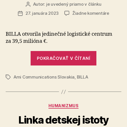
Autor:
je uvedený priamo v článku
Autor
článku
na
27. januára 2023
Žiadne komentáre
Dátum
Miliónov
článku
investíci
a
BILLA otvorila jedinečné logistické centrum
desiatky
za 39,5 milióna €.
nových
pracovn
„Miliónová
miest
POKRAČOVAŤ V ČÍTANÍ
investícia
a
Ami Communications Slovakia
,
BILLA
desiatky
Značky
nových
pracovných
miest“
Kategórie
HUMANIZMUS
Linka detskej istoty