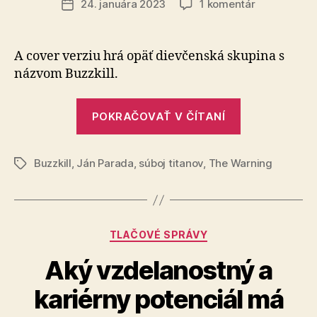
na
24. januára 2023
1 komentár
Dátum
Dievčenská
článku
skupina
The
A cover verziu hrá opäť dievčenská skupina s
Warning
názvom Buzzkill.
už
má
„Dievčenská
svoju
POKRAČOVAŤ V ČÍTANÍ
skupina
cover
verziu
The
Buzzkill
,
Ján Parada
,
súboj titanov
,
The Warning
Warning
Značky
už
má
svoju
Kategórie
TLAČOVÉ SPRÁVY
cover
verziu“
Aký vzdelanostný a
kariérny potenciál má