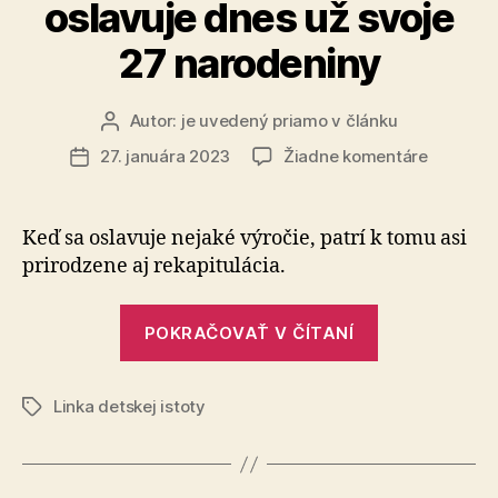
oslavuje dnes už svoje
27 narodeniny
Autor:
je uvedený priamo v článku
Autor
článku
na
27. januára 2023
Žiadne komentáre
Dátum
Linka
článku
detskej
istoty
Keď sa oslavuje nejaké výročie, patrí k tomu asi
oslavuje
prirodzene aj rekapitulácia.
dnes
už
„Linka
svoje
POKRAČOVAŤ V ČÍTANÍ
detskej
27
naroden
istoty
Linka detskej istoty
oslavuje
Značky
dnes
už