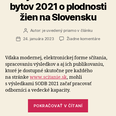
bytov 2021 o plodnosti
žien na Slovensku
Autor:
je uvedený priamo v článku
Autor
článku
na
24. januára 2023
Žiadne komentáre
Dátum
Čo
článku
odhalilo
Sčítanie
Vďaka modernej, elektronickej forme sčítania,
obyvate
spracovaniu výsledkov a aj ich publikovaniu,
domov
ktoré je dostupné skutočne pre každého
a
na stránke
www.scitanie.sk
, mohli
bytov
s výsledkami SODB 2021 začať pracovať
2021
odborníci a vedecké kapacity.
o
plodnost
žien
„Čo
POKRAČOVAŤ V ČÍTANÍ
na
odhalilo
Slovens