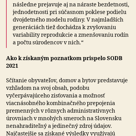
následne prejavuje aj na náraste bezdetnosti,
jednodetnosti pri súčasnom poklese podielu
dvojdetného modelu rodiny. V najmladších
generáciách tiež dochádza k zvyšovaniu
variability reprodukcie a zmenšovaniu rodín
a počtu súrodencov v nich.“
Ako k získaným poznatkom prispelo SODB
2021
Sčítanie obyvateľov, domov a bytov predstavuje
vzhľadom na svoj obsah, podobu
vyčerpávajúceho zisťovania a možnosť
viacnásobného kombinačného prepojenia
premenných v rôznych administratívnych
úrovniach v mnohých smeroch na Slovensku
nenahraditeľný a jedinečný zdroj údajov.
Najčastejšie sa získané výsledky využívajú