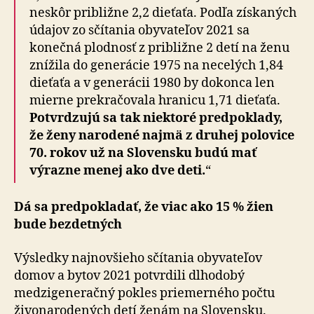
neskôr približne 2,2 dieťaťa. Podľa získaných
údajov zo sčítania obyvateľov 2021 sa
konečná plodnosť z približne 2 detí na ženu
znížila do generácie 1975 na necelých 1,84
dieťaťa a v generácii 1980 by dokonca len
mierne prekračovala hranicu 1,71 dieťaťa.
Potvrdzujú sa tak niektoré predpoklady,
že ženy narodené najmä z druhej polovice
70. rokov už na Slovensku budú mať
výrazne menej ako dve deti.
“
Dá sa predpokladať, že viac ako 15 % žien
bude bezdetných
Výsledky najnovšieho sčítania obyvateľov
domov a bytov 2021 potvrdili dlhodobý
medzigeneračný pokles priemerného počtu
živonarodených detí ženám na Slovensku.