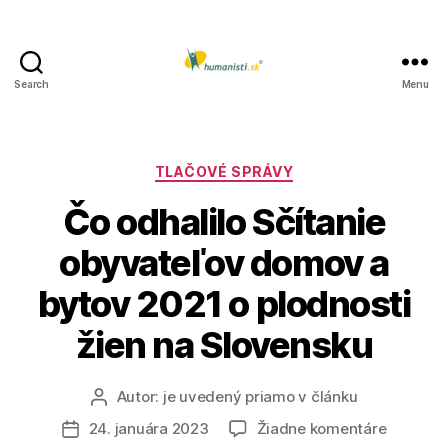
Search
Menu
Humanisti.sk
Kategórie
TLAČOVÉ SPRÁVY
Čo odhalilo Sčítanie
obyvateľov domov a
bytov 2021 o plodnosti
žien na Slovensku
Autor:
je uvedený priamo v článku
Autor
článku
na
24. januára 2023
Žiadne komentáre
Dátum