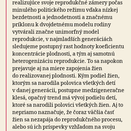
realizujúce svoje reprodukčné zámery počas
minulého politického režimu vďaka nízkej
bezdetnosti a jednodetnosti a značnému
príklonu k dvojdetnému modelu rodiny
vytvárali značne unimorfný model
reprodukcie, v najmladších generáciách
sledujeme postupný rast hodnoty koeficientu
koncentrácie plodnosti, a tým aj samotnú
heterogenizáciu reprodukcie. To sa napokon
prejavuje aj na miere zapojenia žien
do realizovanej plodnosti. Kým podiel žien,
ktorým sa narodila polovica všetkých detí
v danej generácii, postupne medzigeneračne
klesá, opačný trend má vývoj podielu detí,
ktoré sa narodili polovici všetkých žien. Aj to
nepriamo naznačuje, že čoraz väčšia časť
žien sa nezapája do reprodukčného procesu,
alebo sú ich príspevky vzhľadom na svoju