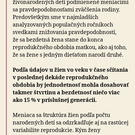
živonarodených detí podmienené meniacimi
sa pravdepodobnosťami zväčšenia rodiny.
Predovšetkým sme v najmladších
analyzovaných populačných ročníkoch
svedkami znižovania pravdepodobností,
že sa bezdetná žena stane do konca
reprodukčného obdobia matkou, ako aj toho,
že sa žene s jedným dieťaťom narodí druhé.
Podľa údajov u žien vo veku v čase sčítania
v poslednej dekáde reprodukčného
obdobia by jednodetnosť mohla dosahovať
takmer štvrtinu a bezdetnosť niečo viac
ako 15 % v príslušnej generácii.
Meniaca sa štruktúra žien podľa počtu
narodených detí sa odzrkadľuje aj na rastúcej
variabilite reprodukcie. Kým ženy