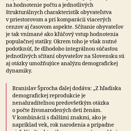
na hodnotenie počtu a jednotlivých
štrukturálnych charakteristík obyvateľstva
v priestorovom a pri komparácii viacerých
cenzov aj časovom aspekte. Sčítanie obyvateľov
je tak vnímané ako kľúčový vstup hodnotenia
populačnej statiky. Okrem toho je však nutné
podotknúť, že dlhodobo integrálnou súčasťou
jednotlivých sčítaní obyvateľov na Slovensku sú
aj otázky umožňujúce analýzu demografickej
dynamiky.
Branislav Šprocha ďalej dodáva: „Z hľadiska
demografickej reprodukcie je
nenahraditeľnou predovšetkým otázka
o počte živonarodených detí ženám.
V kombinácii s ďalšími znakmi, ako je
napríklad vek, rok narodenia a prípadne