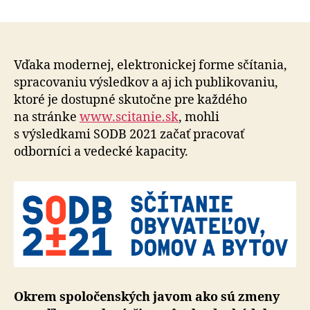
Čo
článku
odhalilo
Sčítanie
obyvate
domov
Vďaka modernej, elektronickej forme sčítania,
a
spracovaniu výsledkov a aj ich publikovaniu,
bytov
ktoré je dostupné skutočne pre každého
2021
na stránke
www.scitanie.sk
, mohli
o
s výsledkami SODB 2021 začať pracovať
plodnost
odborníci a vedecké kapacity.
žien
na
Slovens
Okrem spoločenských javom ako sú zmeny