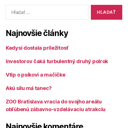
Vyhľadať:
Najnovšie články
Kedysi dostala príležitosť
Investorov čaká turbulentný druhý polrok
Vtip o psíkovi a mačičke
Akú silu má tanec?
ZOO Bratislava vracia do svojho areálu
obľúbenú zábavno-vzdelávaciu atrakciu
Najnovšie komentáre