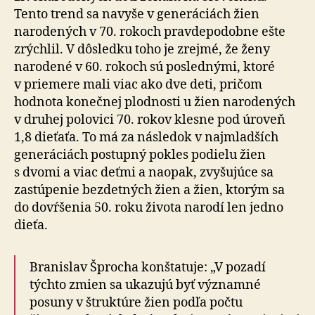
Tento trend sa navyše v generáciách žien
narodených v 70. rokoch pravdepodobne ešte
zrýchlil. V dôsledku toho je zrejmé, že ženy
narodené v 60. rokoch sú poslednými, ktoré
v priemere mali viac ako dve deti, pričom
hodnota konečnej plodnosti u žien narodených
v druhej polovici 70. rokov klesne pod úroveň
1,8 dieťaťa. To má za následok v najmladších
generáciách postupný pokles podielu žien
s dvomi a viac deťmi a naopak, zvyšujúce sa
zastúpenie bezdetných žien a žien, ktorým sa
do dovŕšenia 50. roku života narodí len jedno
dieťa.
Branislav Šprocha konštatuje: „V pozadí
týchto zmien sa ukazujú byť významné
posuny v štruktúre žien podľa počtu