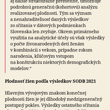
aj ďalšie štrukturálne premenné, umožňuje
podrobnú generačnú (kohortovú) analýzu
realizovanej plodnosti. Tým sa význam
a nenahraditeľnosť daných výsledkov
zo sčítania v dátových podmienkach
Slovenska len zvyšuje. Okrem primárneho
využitia na analytické účely sú však výsledky
o počte živonarodených detí ženám
v kombinácii s vekom, prípadne rokom
narodenia, kľúčovým vstupom
na konštrukciu niektorých demografických
modelov.“
Plodnosť žien podľa výsledkov SODB 2021
Hlavným vývojovým znakom konečnej
plodnosti žien je jej dlhodobý medzigeneračný
postupný pokles. Výsledky ostatného sčítania