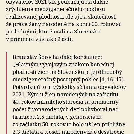
obyvateľov 2021 tak poukazujú na ďalšie
zrýchlenie medzigeneračného poklesu
realizovanej plodnosti, ale aj na skutočnosť,
že práve ženy narodené na konci 60. rokov sú
poslednými, ktoré mali na Slovensku
v priemere viac ako 2 deti.
Branislav Šprocha ďalej konštatuje:
„Hlavným vývojovým znakom konečnej
plodnosti žien na Slovensku je jej dlhodobý
medzigeneračný postupný pokles [4, 16, 17].
Potvrdzujú to aj výsledky sčítania obyvateľov
2021. Kým u žien narodených na začiatku
40. rokov minulého storočia sa priemerný
počet živonarodených detí pohyboval nad
hranicou 2,5 dieťaťa, v generáciách
zo začiatku 50. rokov to bolo už len približne
2,3 dieťaťa a u osôb narodených o desaťročie