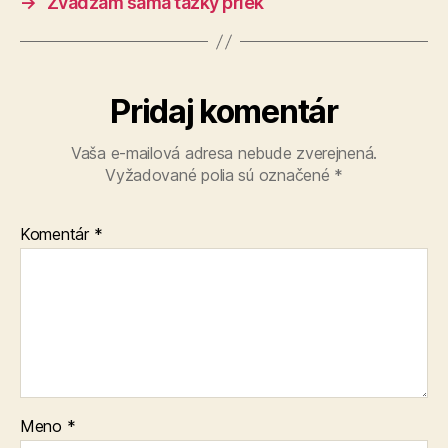
→
Zvádzam sama ťažký priek
Pridaj komentár
Vaša e-mailová adresa nebude zverejnená.
Vyžadované polia sú označené
*
Komentár
*
Meno
*