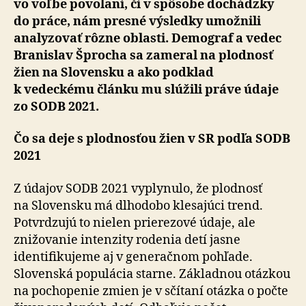
vo voľbe povolaní, či v spôsobe dochádzky
do práce, nám presné výsledky umožnili
analyzovať rôzne oblasti. Demograf a vedec
Branislav Šprocha sa zameral na plodnosť
žien na Slovensku a ako podklad
k vedeckému článku mu slúžili práve údaje
zo SODB 2021.
Čo sa deje s plodnosťou žien v SR podľa SODB
2021
Z údajov SODB 2021 vyplynulo, že plodnosť
na Slovensku má dlhodobo klesajúci trend.
Potvrdzujú to nielen prierezové údaje, ale
znižovanie intenzity rodenia detí jasne
identifikujeme aj v generačnom pohľade.
Slovenská populácia starne. Základnou otázkou
na pochopenie zmien je v sčítaní otázka o počte