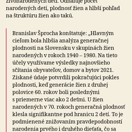
živonarodených detí. Odhaľuje počet
narodených detí, plodnosť žien a hlbší pohľad
na štruktúru žien ako takú.
Branislav Šprocha konštatuje: „Hlavným
cieľom bola hlbšia analýza generačnej
plodnosti na Slovensku v skupinách žien
narodených v rokoch 1940 – 1980. Na tieto
účely využívame výsledky najnovšieho
sčítania obyvateľov, domov a bytov 2021.
Získané údaje potvrdili pokračujúci pokles
plodnosti, keď generácie žien z druhej
polovice 60. rokov boli poslednými
s priemerne viac ako 2 deťmi. U žien
narodených v 70. rokoch generačná plodnosť
klesla signifikantne pod hranicu 2 detí. To je
podmienené znižovaním pravdepodobností
narodenia prvého i druhého dieťaťa, čo sa