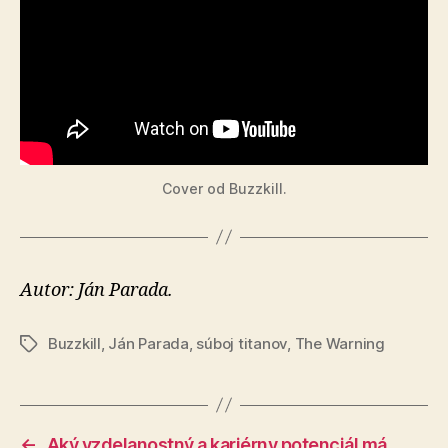
Cover od Buzzkill.
Autor: Ján Parada.
Buzzkill
,
Ján Parada
,
súboj titanov
,
The Warning
Značky
←
Aký vzdelanostný a kariérny potenciál má