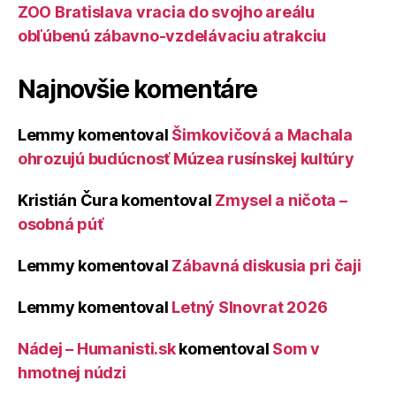
ZOO Bratislava vracia do svojho areálu
obľúbenú zábavno-vzdelávaciu atrakciu
Najnovšie komentáre
Lemmy
komentoval
Šimkovičová a Machala
ohrozujú budúcnosť Múzea rusínskej kultúry
Kristián Čura
komentoval
Zmysel a ničota –
osobná púť
Lemmy
komentoval
Zábavná diskusia pri čaji
Lemmy
komentoval
Letný Slnovrat 2026
Nádej – Humanisti.sk
komentoval
Som v
hmotnej núdzi