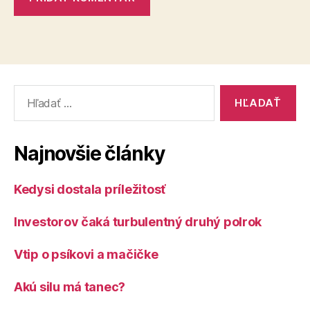
Vyhľadať:
Najnovšie články
Kedysi dostala príležitosť
Investorov čaká turbulentný druhý polrok
Vtip o psíkovi a mačičke
Akú silu má tanec?