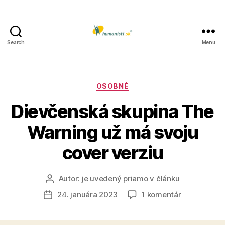
Search
Menu
Humanisti.sk
Kategórie
OSOBNÉ
Dievčenská skupina The
Warning už má svoju
cover verziu
Autor:
je uvedený priamo v článku
Autor
článku
na
24. januára 2023
1 komentár
Dátum
Dievčenská
článku
skupina