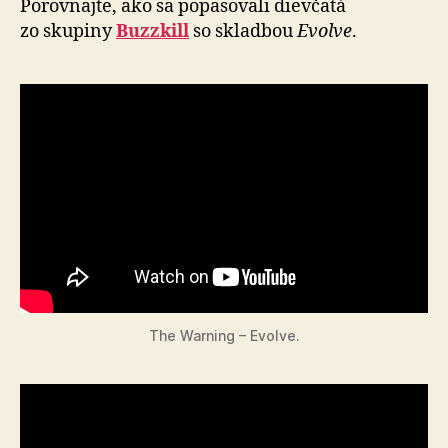
Porovnajte, ako sa popasovali dievčatá
zo skupiny
Buzzkill
so skladbou
Evolve
.
The Warning – Evolve.