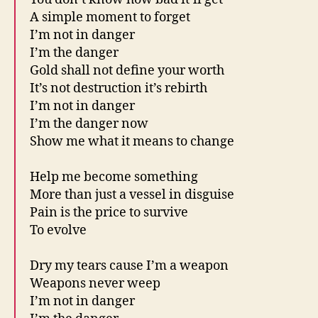
A simple moment to forget
I’m not in danger
I’m the danger
Gold shall not define your worth
It’s not destruction it’s rebirth
I’m not in danger
I’m the danger now
Show me what it means to change
Help me become something
More than just a vessel in disguise
Pain is the price to survive
To evolve
Dry my tears cause I’m a weapon
Weapons never weep
I’m not in danger