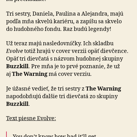
Tri sestry, Daniela, Paulina a Alejandra, majú
podľa mňa skvelú kariéru, a zapíšu sa skvelo
do hudobného fondu. Raz budú legendy!
Už teraz majú nasledovníčky. Ich skladbu
Evolve
totiž hrajú v cover verzii opäť dievčence.
Opäť tri dievčatá s názvom hudobnej skupiny
Buzzkill
. Pre mňa je to prvé poznanie, že už
aj
The Warning
má cover verziu.
Je úžasné vedieť, že tri sestry z
The Warning
napodobňujú ďalšie tri dievčatá zo skupiny
Buzzkill
.
Text piesne Evolve:
You don’t know how bad it’ll get