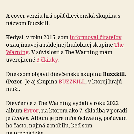
The
Warning
už
A cover verziu hrá opäť dievčenská skupina s
má
názvom Buzzkill.
svoju
cover
Kedysi, v roku 2015, som
informoval čitateľov
verziu
o zaujímavej a nádejnej hudobnej skupine
The
Warning
. V súvislosti s The Warning mám
uverejnené
3 články
.
Dnes som objavil dievčenskú skupinu
Buzzkill
.
(Pozor! Je aj skupina
BUZZKILL
, v ktorej hrajú
muži.
Dievčence z The Warning vydali v roku 2022
album
Error
, na ktorom ako 7. skladba v poradí
je
Evolve
. Album je pre mňa úchvatný, počúvam
ho často, najmä z mobilu, keď som
na prechádzke.