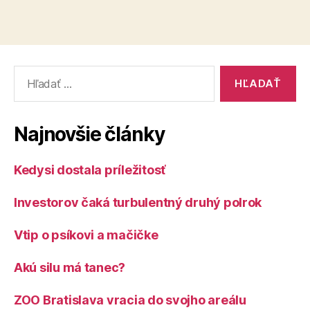
Vyhľadať:
Najnovšie články
Kedysi dostala príležitosť
Investorov čaká turbulentný druhý polrok
Vtip o psíkovi a mačičke
Akú silu má tanec?
ZOO Bratislava vracia do svojho areálu