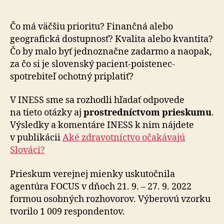
by
malo
pracov
Čo má väčšiu prioritu? Finančná alebo
s
geografická dostupnosť? Kvalita alebo kvantita?
priorit
Čo by malo byť jednoznačne zadarmo a naopak,
za čo si je slovenský pacient-poistenec-
spotrebiteľ ochotný priplatiť?
V INESS sme sa rozhodli hľadať odpovede
na tieto otázky aj
prostredníctvom prieskumu
.
Výsledky a komentáre INESS k nim nájdete
v publikácii
Aké zdravotníctvo očakávajú
Slováci?
Prieskum verejnej mienky uskutočnila
agentúra FOCUS v dňoch 21. 9. – 27. 9. 2022
formou osobných rozhovorov. Výberovú vzorku
tvorilo 1 009 respondentov.