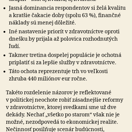
Jasná dominancia respondentov si želá kvalitu
a kratšie čakacie doby (spolu 63 %), finančné
náklady sú menej dôležité.
Iné nastavenie priorít v zdravotníctve oproti
dnešku by prijala až polovica rozhodnutých
ľudí.
Takmer tretina dospelej populácie je ochotná
priplatiť si za lepšie služby v zdravotníctve.
Táto ochota reprezentuje trh vo veľkosti
zhruba 440 miliónov eur ročne.
Takéto rozdelenie názorov je reflektované
v politickej neochote robiť zásadnejšie reformy
v zdravotníctve, ktorej svedkami sme už dve
dekády. Nechať „všetko po starom“ však nie je
možné, nezodpovedá to ekonomickej realite.
Nečinnosť posilňuje scenár budúcnosti,