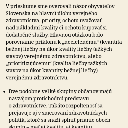
V prieskume sme overovali názor obyvateľov
Slovenska na hlavnú úlohu verejného
zdravotníctva, priority, ochotu uvažovať
nad nákladmi kvality či ochotu kupovať si
dodatočné služby. Hlavnou otázkou bolo
porovnanie príklonu k „necielenému“ (kvantita
bežnej liečby na úkor kvality liečby ťažkých
stavov) verejnému zdravotníctvu, alebo
„prioritizujúcemu“ (kvalita liečby ťažkých
stavov na úkor kvantity bežnej liečby)
verejnému zdravotníctvu.
Dve podobne veľké skupiny občanov majú
navzájom protichodnú predstavu
o zdravotníctve. Takáto rozpoltenosť sa
prejavuje aj v smerovaní zdravotníckych
politík, ktoré sa snaží splniť prianie oboch
skupín – mať aj kvalitu, aj kvantitu.