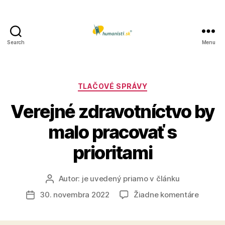
Search
Menu
Humanisti.sk
Kategórie
TLAČOVÉ SPRÁVY
Verejné zdravotníctvo by
malo pracovať s
prioritami
Autor:
je uvedený priamo v článku
Autor
článku
na
30. novembra 2022
Žiadne komentáre
Dátum
Verejn
článku
zdravo