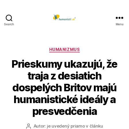
Search
Menu
Humanisti.sk
Kategórie
HUMANIZMUS
Prieskumy ukazujú, že
traja z desiatich
dospelých Britov majú
humanistické ideály a
presvedčenia
Autor:
je uvedený priamo v článku
Autor