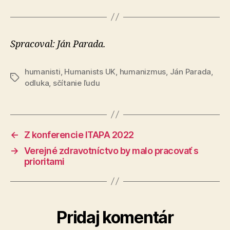
Spracoval: Ján Parada.
humanisti
,
Humanists UK
,
humanizmus
,
Ján Parada
,
Značky
odluka
,
sčítanie ľudu
←
Z konferencie ITAPA 2022
→
Verejné zdravotníctvo by malo pracovať s
prioritami
Pridaj komentár