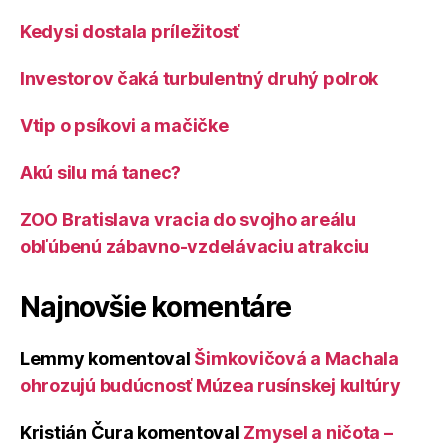
Kedysi dostala príležitosť
Investorov čaká turbulentný druhý polrok
Vtip o psíkovi a mačičke
Akú silu má tanec?
ZOO Bratislava vracia do svojho areálu
obľúbenú zábavno-vzdelávaciu atrakciu
Najnovšie komentáre
Lemmy
komentoval
Šimkovičová a Machala
ohrozujú budúcnosť Múzea rusínskej kultúry
Kristián Čura
komentoval
Zmysel a ničota –