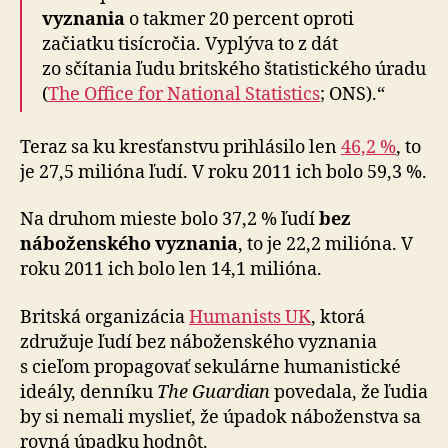
vyznania
o takmer 20 percent oproti
začiatku tisícročia. Vyplýva to z dát
zo sčítania ľudu britského štatistického úradu
(
The Office for National Statistics
; ONS).“
Teraz sa ku kresťanstvu prihlásilo len
46,2 %
, to
je 27,5 milióna ľudí. V roku 2011 ich bolo 59,3 %.
Na druhom mieste bolo 37,2 % ľudí
bez
náboženského vyznania
, to je 22,2 milióna. V
roku 2011 ich bolo len 14,1 milióna.
Britská organizácia
Humanists UK
, ktorá
združuje ľudí bez náboženského vyznania
s cieľom propagovať sekulárne humanistické
ideály, denníku
The Guardian
povedala, že ľudia
by si nemali myslieť, že úpadok náboženstva sa
rovná úpadku hodnôt.