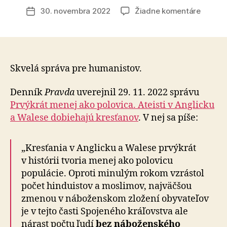
článku
na
30. novembra 2022
Žiadne komentáre
Dátum
Priesk
článku
ukazujú
že
traja
z
Skvelá správa pre humanistov.
desiati
dospel
Denník
Pravda
uverejnil 29. 11. 2022 správu
Britov
Prvýkrát menej ako polovica. Ateisti v Anglicku
majú
a Walese dobiehajú kresťanov
. V nej sa píše:
humani
ideály
a
„Kresťania v Anglicku a Walese prvýkrát
presve
v histórii tvoria menej ako polovicu
populácie. Oproti minulým rokom vzrástol
počet hinduistov a moslimov, najväčšou
zmenou v náboženskom zložení obyvateľov
je v tejto časti Spojeného kráľovstva ale
nárast počtu ľudí
bez náboženského