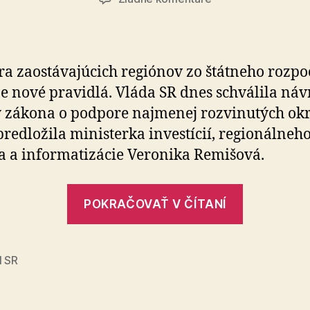
Podpora
najmenej
rozvinutých
okresov
a zaostávajúcich regiónov zo štátneho rozpo
bude
e nové pravidlá. Vláda SR dnes schválila náv
vďaka
 zákona o podpore najmenej rozvinutých okr
novému
zákonu
predložila ministerka investícií, regionálneh
spravodlivá
a a informatizácie Veronika Remišová.
a
jednoduchšia
„Podpora
POKRAČOVAŤ V ČÍTANÍ
najmenej
rozvinut
okresov
I SR
bude
vďaka