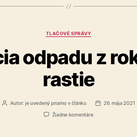
novému
zákonu
spravodli
Kategórie
a
TLAČOVÉ SPRÁVY
jednoduc
ia odpadu z rok
rastie
Autor:
je uvedený priamo v článku
26. mája 2021
Autor
Dátum
článku
článku
na
Žiadne komentáre
Produkcia
odpadu
z