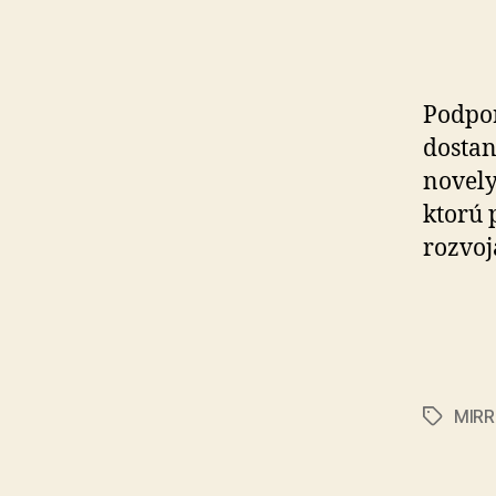
Podpor
dostan
novely
ktorú 
rozvoj
MIRR
Značky