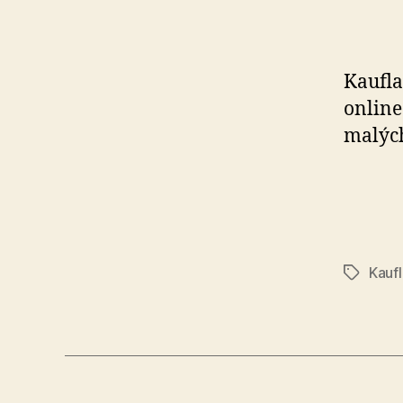
Kaufla
online
malých
Kauf
Značky