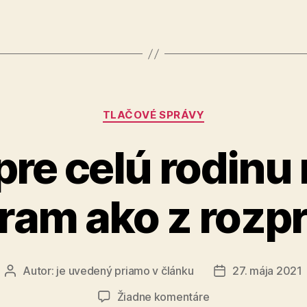
Kategórie
TLAČOVÉ SPRÁVY
pre celú rodinu
ram ako z rozp
Autor:
je uvedený priamo v článku
27. mája 2021
Autor
Dátum
článku
článku
na
Žiadne komentáre