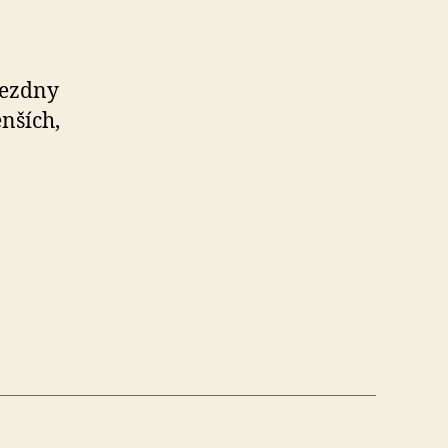
iezdny
nších,