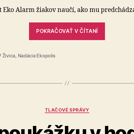
roka
t Eko Alarm žiakov naučí, ako mu predchádza
na
rok
„Produkc
rastie
POKRAČOVAŤ V ČÍTANÍ
odpadu
z
roka
 Živica
,
Nadácia Ekopolis
na
rok
rastie“
Kategórie
TLAČOVÉ SPRÁVY
 poukážku v ho