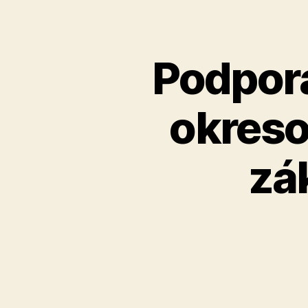
Podpora
okres
zá