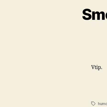
Sme
Vtip.
humo
Značky