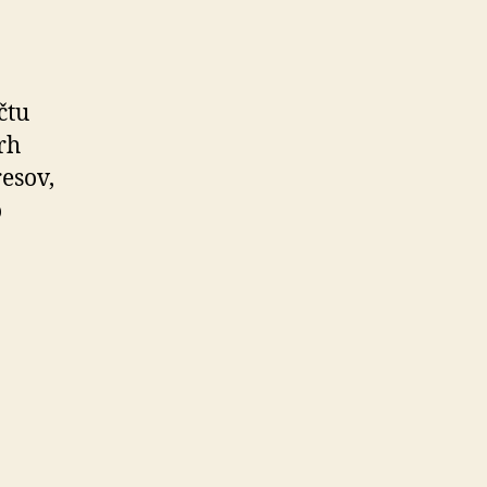
čtu
rh
esov,
o
ých