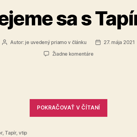
jeme sa s Tap
Autor:
je uvedený priamo v článku
27. mája 2021
Autor
Dátum
článku
článku
na
Žiadne komentáre
Smejeme
sa
s
Tapírom
„Smejem
POKRAČOVAŤ V ČÍTANÍ
sa
s
Tapírom“
r
,
Tapír
,
vtip