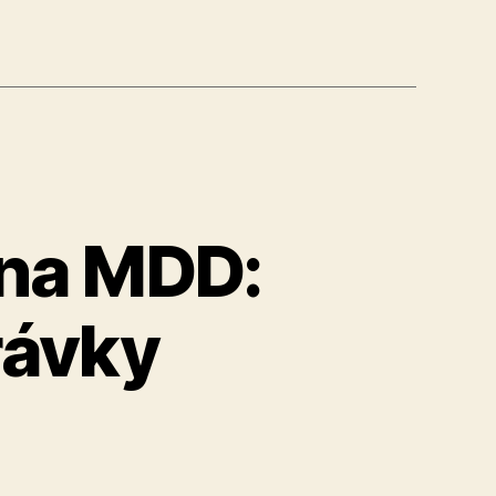
 na MDD:
rávky