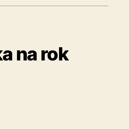
vá
hšia“
a na rok