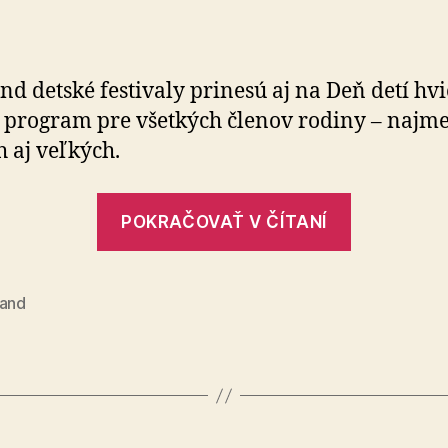
Darček
pre
celú
rodinu
nd detské festivaly prinesú aj na Deň detí hv
na
 program pre všetkých členov rodiny – najme
MDD:
 aj veľkých.
Program
ako
z
„Darček
POKRAČOVAŤ V ČÍTANÍ
rozprávky
pre
celú
rodinu
land
na
MDD:
Program
ako