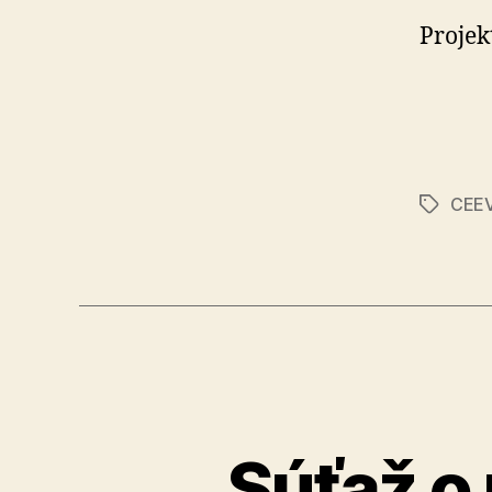
Projek
CEEV
Značky
Súťaž o