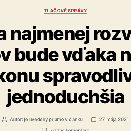
z
Kategórie
rozprávk
TLAČOVÉ SPRÁVY
 najmenej roz
ov bude vďaka 
konu spravodliv
jednoduchšia
Autor:
je uvedený priamo v článku
27. mája 2021
Autor
Dátum
článku
článku
na
Žiadne komentáre