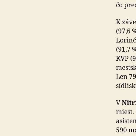
čo pre
K záve
(97,6 
Lorinč
(91,7 
KVP (9
mestsk
Len 79
sídlis
V
Nitr
miest.
asiste
590 mo