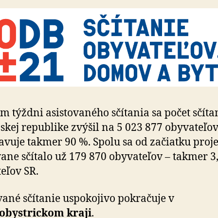
om týždni asistovaného sčítania sa počet sčíta
skej republike zvýšil na 5 023 877 obyvateľov
avuje takmer 90 %. Spolu sa od začiatku proj
vane sčítalo už 179 870 obyvateľov – takmer 3
eľov SR.
vané sčítanie uspokojivo pokračuje v
obystrickom kraji
.