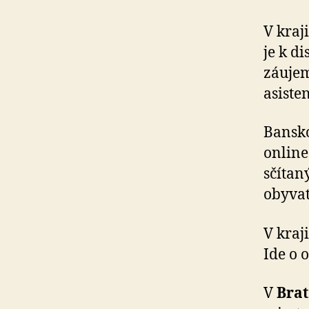
V kraj
je k d
záujem
asiste
Bansko
online
sčítan
obyvat
V kraj
Ide o 
V
Brat