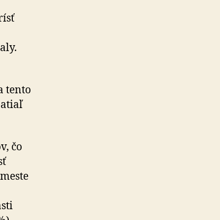
ísť
aly.
a tento
atiaľ
v, čo
sť
 meste
sti