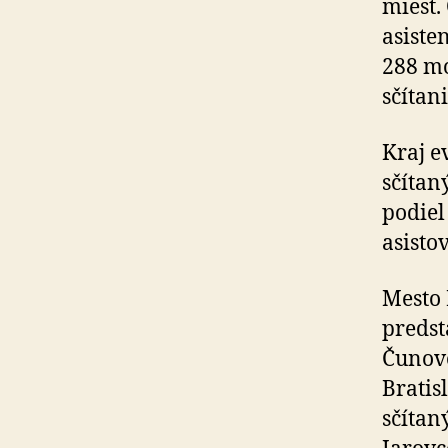
miest.
asiste
288 mo
sčítan
Kraj e
sčítan
podiel
asisto
Mesto 
predst
Čunovo
Bratis
sčítan