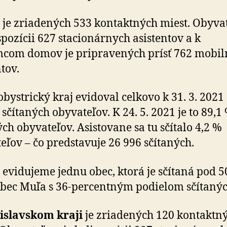
i je zriadených 533 kontaktných miest. Obyv
ispozícii 627 stacionárnych asistentov a k
com domov je pripravených prísť 762 mobi
ntov.
bystrický kraj evidoval celkovo k 31. 3. 2021
 sčítaných obyvateľov. K 24. 5. 2021 je to 89,1
ých obyvateľov. Asistovane sa tu sčítalo 4,2 %
eľov – čo predstavuje 26 996 sčítaných.
i evidujeme jednu obec, ktorá je sčítaná pod 5
obec Muľa s 36-percentným podielom sčítanýc
islavskom kraji
je zriadených 120 kontaktn