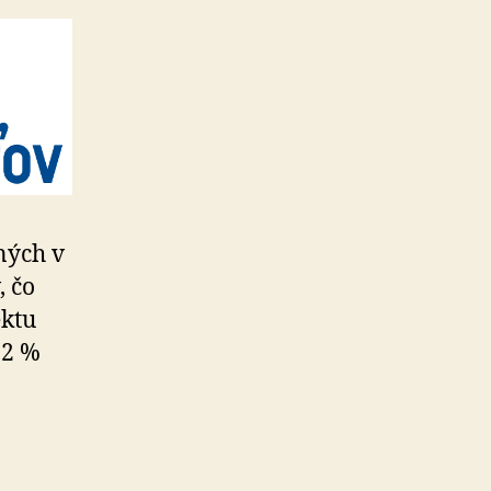
ných v
, čo
ektu
,2 %