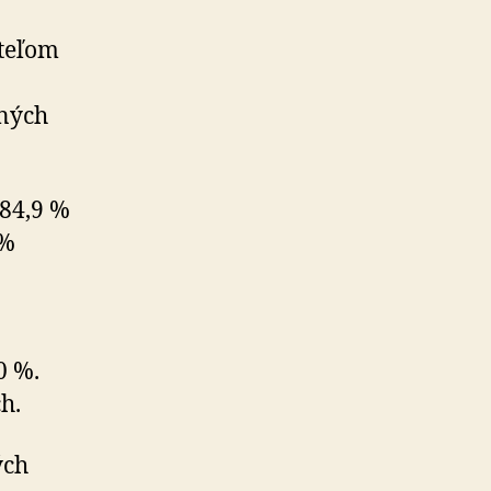
ateľom
lných
 84,9 %
 %
0 %.
h.
ých