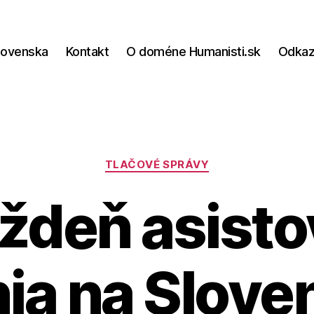
lovenska
Kontakt
O doméne Humanisti.sk
Odka
Kategórie
TLAČOVÉ SPRÁVY
týždeň asist
nia na Slove