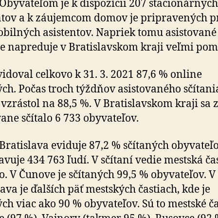
 Obyvateľom je k dispozícii 207 stacionárnych
ntov a k záujemcom domov je pripravených pr
bilných asistentov. Napriek tomu asistované
ie napreduje v Bratislavskom kraji veľmi pom
vidoval celkovo k 31. 3. 2021 87,6 % online
ých. Počas troch týždňov asistovaného sčítani
 vzrástol na 88,5 %. V Bratislavskom kraji sa z
vane sčítalo 6 733 obyvateľov.
Bratislava eviduje 87,2 % sčítaných obyvateľo
avuje 434 763 ľudí. V sčítaní vedie mestská ča
. V Čunove je sčítaných 99,5 % obyvateľov. V
lava je ďalších päť mestských častiach, kde je
ých viac ako 90 % obyvateľov. Sú to mestské ča