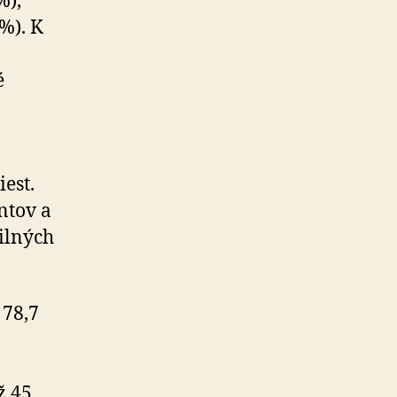
%),
%). K
é
est.
ntov a
ilných
 78,7
ž 45