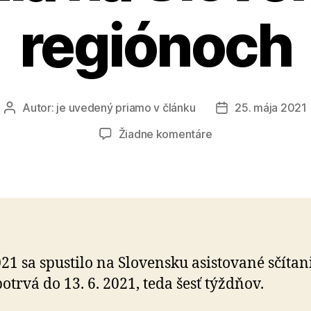
regiónoch
Autor:
je uvedený priamo v článku
25. mája 2021
Autor
Dátum
článku
článku
na
Žiadne komentáre
Tretí
týždeň
asistovaného
sčítania
na
Slovensku
v
2021 sa spustilo na Slovensku asistované sčítan
regiónoch
potrvá do 13. 6. 2021, teda šesť týždňov.