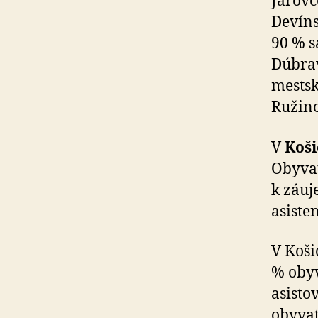
Jarovc
Devíns
90 % s
Dúbrav
mestsk
Ružino
V
Koši
Obyvat
k záuj
asiste
V Koši
% obyv
asisto
obyvat