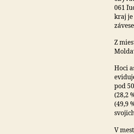
061 ľu
kraj j
závese
Z mies
Moldav
Hoci a
eviduj
pod 50
(28,2 
(49,9 
svojic
V mest