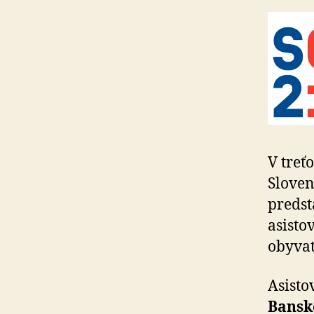
V treť
Sloven
predst
asisto
obyvat
Asisto
Bansk