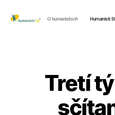
O humanistoch
Humanisti S
Humanisti.sk
Tretí 
sčíta