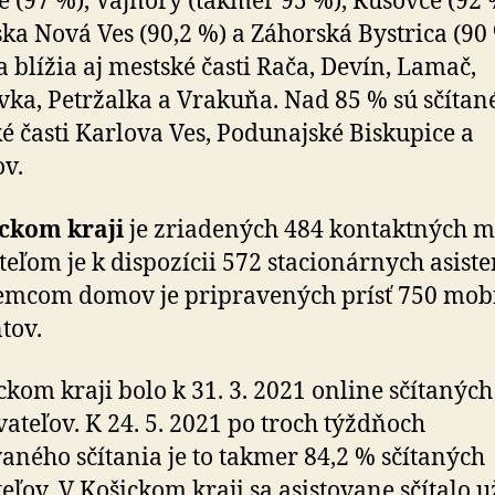
e (97 %), Vajnory (takmer 95 %), Rusovce (92 
ka Nová Ves (90,2 %) a Záhorská Bystrica (90 
a blížia aj mestské časti Rača, Devín, Lamač,
ka, Petržalka a Vrakuňa. Nad 85 % sú sčítan
é časti Karlova Ves, Podunajské Biskupice a
v.
ckom kraji
je zriadených 484 kontaktných mi
eľom je k dispozícii 572 stacionárnych asiste
emcom domov je pripravených prísť 750 mob
ntov.
ckom kraji bolo k 31. 3. 2021 online sčítaných
ateľov. K 24. 5. 2021 po troch týždňoch
vaného sčítania je to takmer 84,2 % sčítaných
eľov. V Košickom kraji sa asistovane sčítalo u