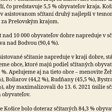
dí, čo predstavuje 5,5 % obyvateľov kraja. Koš
e v asistovanom sčítaní druhý najlepší v tesn
 za Prešovským krajom.
t nad 10 000 obyvateľov dobre napreduje v sč
a nad Bodvou (90,4 %).
sistované sčítanie napreduje v kraji dobre, stá
eme obce, ktoré majú podiel sčítaných obyvat
 %. Apelujeme aj na tieto obce – menovite Že
%), Boliarov (44,2 %), Rudňany (45,5 %), Byst
%), aby maximalizovali do 13. 6. 2021 úsilie sč
h obyvateľov.
e Košice bolo doteraz sčítaných 84,3 % obyvat