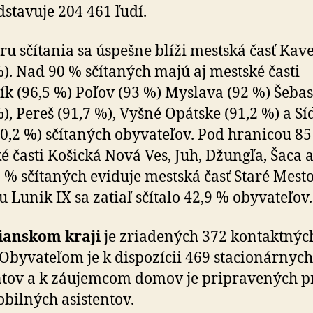
dstavuje 204 461 ľudí.
ru sčítania sa úspešne blíži mestská časť Kav
%). Nad 90 % sčítaných majú aj mestské časti
ík (96,5 %) Poľov (93 %) Myslava (92 %) Šeba
%), Pereš (91,7 %), Vyšné Opátske (91,2 %) a Sí
0,2 %) sčítaných obyvateľov. Pod hranicou 85
é časti Košická Nová Ves, Juh, Džungľa, Šaca a
 % sčítaných eviduje mestská časť Staré Mesto
ku Lunik IX sa zatiaľ sčítalo 42,9 % obyvateľov.
ianskom kraji
je zriadených 372 kontaktnýc
 Obyvateľom je k dispozícii 469 stacionárnych
ntov a k záujemcom domov je pripravených pr
bilných asistentov.