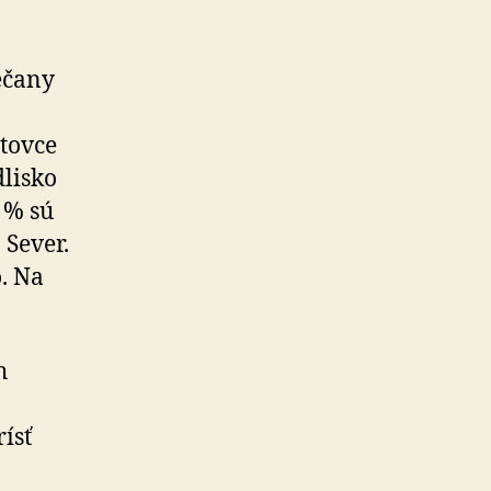
ečany
stovce
dlisko
 % sú
 Sever.
. Na
h
ísť