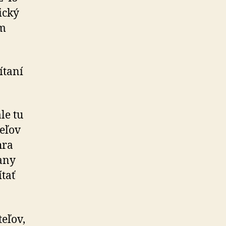
ický
om
ítaní
le tu
eľov
hra
rany
ítať
eľov,