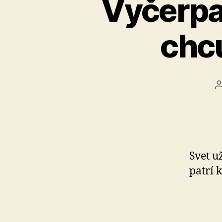
Vyčerpa
chc
Svet u
patrí 