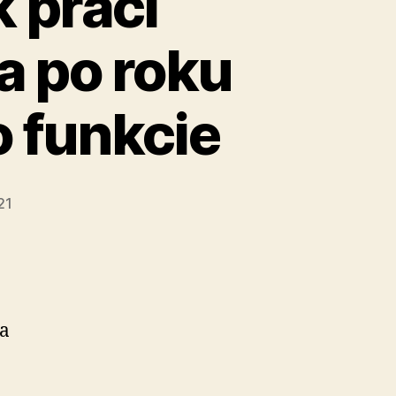
 práci
a po roku
 funkcie
21
a