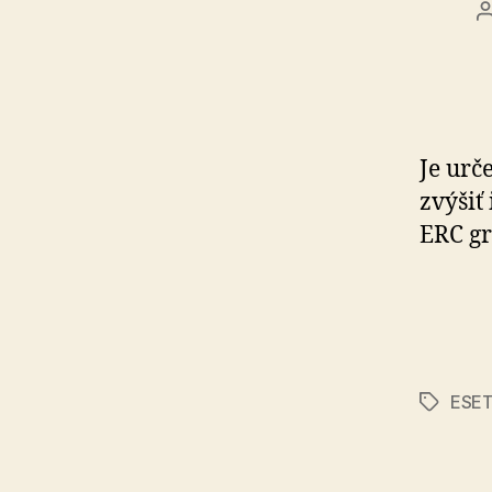
Je urč
zvýšiť
ERC gr
ESE
Značky