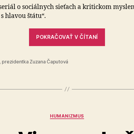
štátu:
seriál o sociálnych sieťach a kritickom mysle
1.
 s hlavou štátu“.
Čím
nás
„Mysli
kŕmia
POKRAČOVAŤ V ČÍTANÍ
sociálne
s
siete
hlavou
štátu:
,
prezidentka Zuzana Čaputová
1.
Čím
nás
kŕmia
sociálne
Kategórie
siete“
HUMANIZMUS