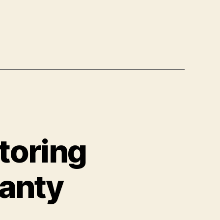
íkom:
ným
toring
ranty