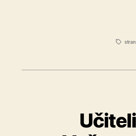
stra
Značky
Učitel