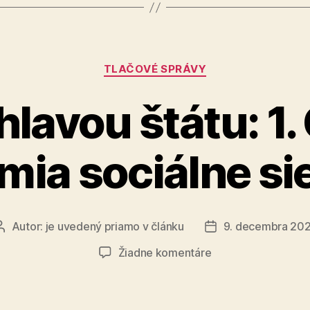
granty“
Kategórie
TLAČOVÉ SPRÁVY
hlavou štátu: 1
mia sociálne si
Autor:
je uvedený priamo v článku
9. decembra 20
Autor
Dátum
článku
článku
na
Žiadne komentáre
Mysli
s
hlavou