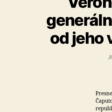
Veron
generáln
od jeho
Presn
Čaputo
republ