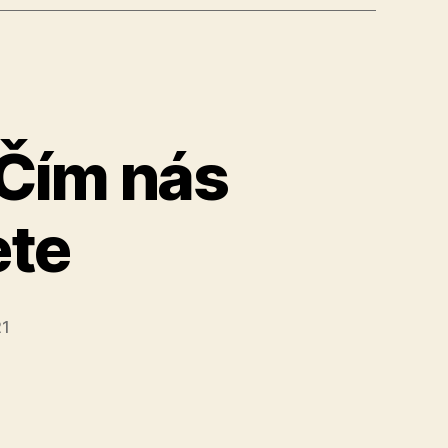
. Čím nás
ete
21