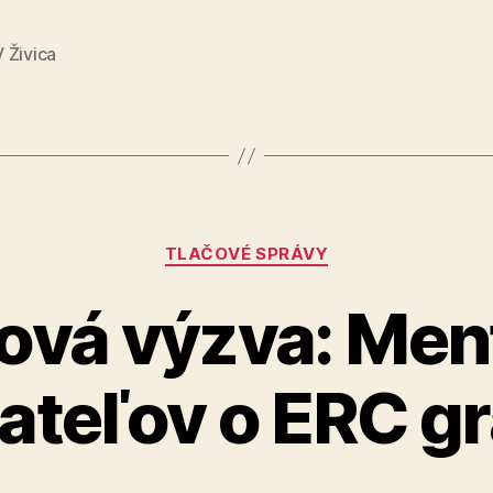
zdravotn
Vyčerpa
 Živica
lekárom
a
sestrám
chcú
zachrániť
Kategórie
Vianoce“
TLAČOVÉ SPRÁVY
ová výzva: Men
ateľov o ERC g