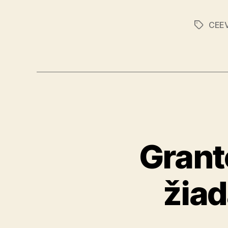
CEEV
Značky
Grant
žiad