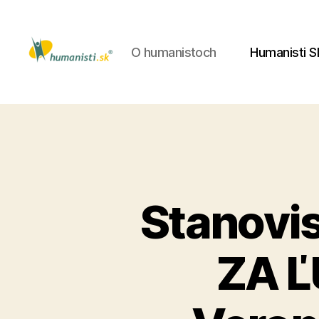
O humanistoch
Humanisti S
Humanisti
Stanovi
ZA Ľ