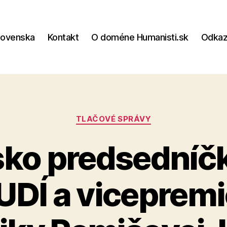
lovenska
Kontakt
O doméne Humanisti.sk
Odka
.sk
Kategórie
TLAČOVÉ SPRÁVY
sko predsedníčk
UDÍ a vicepremi