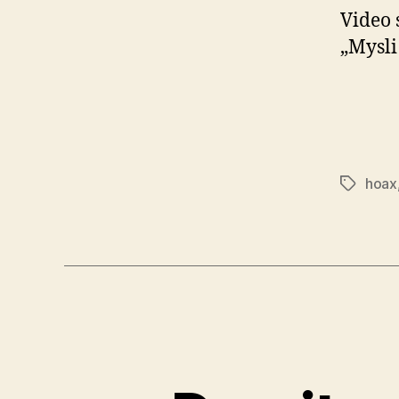
Video 
„Mysli
hoax
Značky