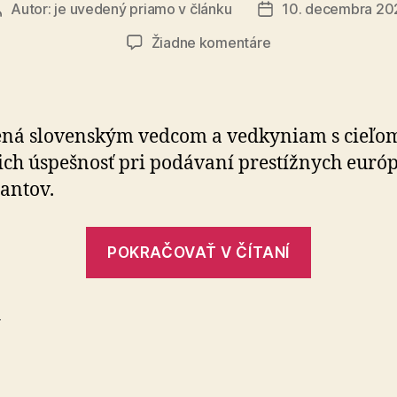
Autor:
je uvedený priamo v článku
10. decembra 20
Autor
Dátum
článku
článku
na
Žiadne komentáre
Grantová
výzva:
Mentoring
žiadateľov
ená slovenským vedcom a vedkyniam s cieľo
o
 ich úspešnosť pri podávaní prestížnych euró
ERC
antov.
granty
„Grantov
POKRAČOVAŤ V ČÍTANÍ
výzva:
Mentorin
žiadateľo
T
o
ERC