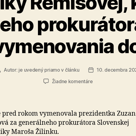
iky Remišovej, k
eho prokurátor
 vymenovania do
Autor:
je uvedený priamo v článku
10. decembra 20
Autor
Dátum
článku
článku
na
Žiadne komentáre
Stanovisko
predsedníčky
strany
ZA
e pred rokom vymenovala prezidentka Zuzan
ĽUDÍ
vá za generálneho prokurátora Slovenskej
a
iky Maroša Žilinku.
vicepremiérky,