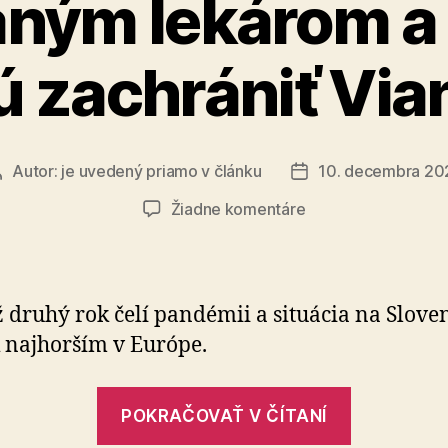
ným lekárom a
roku
od
ú zachrániť Via
jeho
vymenov
do
Autor:
je uvedený priamo v článku
10. decembra 20
Autor
Dátum
funkcie“
článku
článku
na
Žiadne komentáre
Učitelia
pečú
zdravotníkom:
Vyčerpaným
ž druhý rok čelí pandémii a situácia na Slove
lekárom
k najhorším v Európe.
a
sestrám
„Učitelia
chcú
POKRAČOVAŤ V ČÍTANÍ
zachrániť
pečú
Vianoce