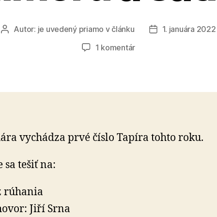
Autor:
je uvedený priamo v článku
1. januára 2022
Autor
Dátum
článku
článku
na
1 komentár
Časopis
Tapír
–
magazín
humoru
a
satiry
uára vychádza prvé číslo Tapíra tohto roku.
 sa tešiť na:
 rúhania
ovor: Jiří Srna