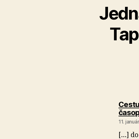
Jedn
Tap
Cestu 
časop
11. janu
[…] do