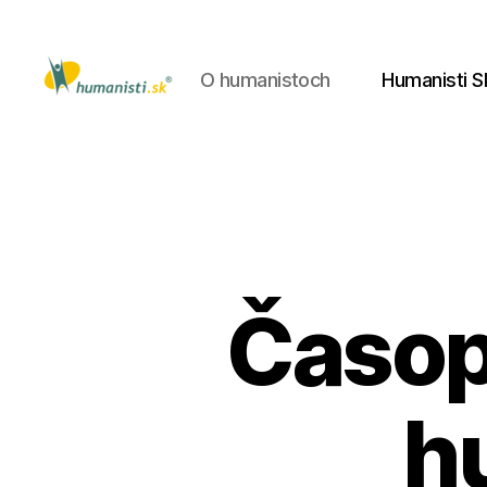
O humanistoch
Humanisti S
Humanisti.sk
Časop
h