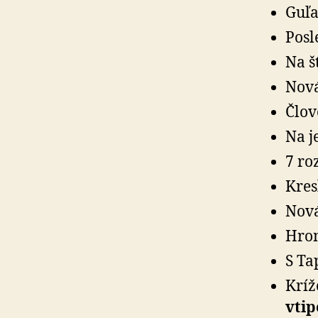
Guľa
Posl
Na š
Nová
Člov
Na j
7 ro
Kres
Nová
Hrom
S Ta
Kríž
vtip