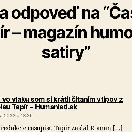
a odpoveď na “Ča
ír – magazín humo
satiry”
vo vlaku som si krátil čítaním vtipov z
hovorí:
isu Tapír – Humanisti.sk
ára 2022 o 18:39
 redakcie časopisu Tapír zaslal Roman […]