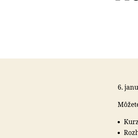
6. jan
Môžete
Kurz
Rozh