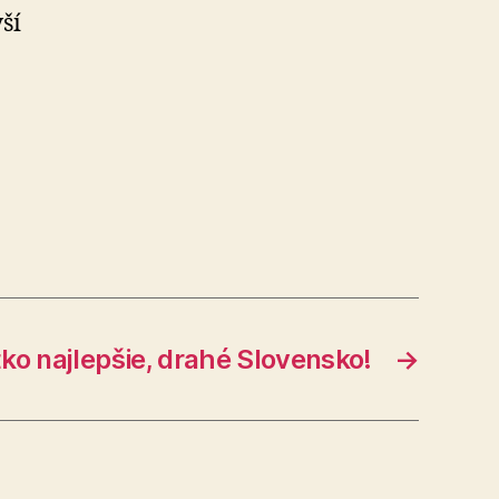
ší
ko najlepšie, drahé Slovensko!
→