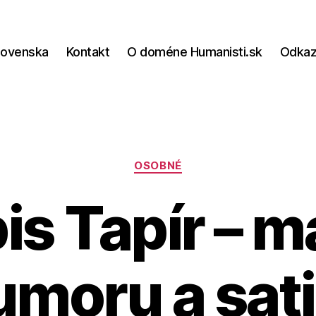
lovenska
Kontakt
O doméne Humanisti.sk
Odka
Kategórie
OSOBNÉ
is Tapír – m
umoru a sati