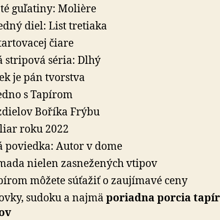
té guľatiny: Molière
edný diel: List tretiaka
tartovacej čiare
 stripová séria: Dlhý
ek je pán tvorstva
edno s Tapírom
zdielov Boříka Frýbu
liar roku 2022
 poviedka: Autor v dome
ada nielen zasnežených vtipov
pírom môžete súťažiť o zaujímavé ceny
ovky, sudoku a najmä
poriadna porcia tapír
ov