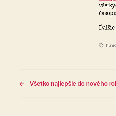
všetký
časopi
Ďalšie
humo
Značky
←
Všetko najlepšie do nového r