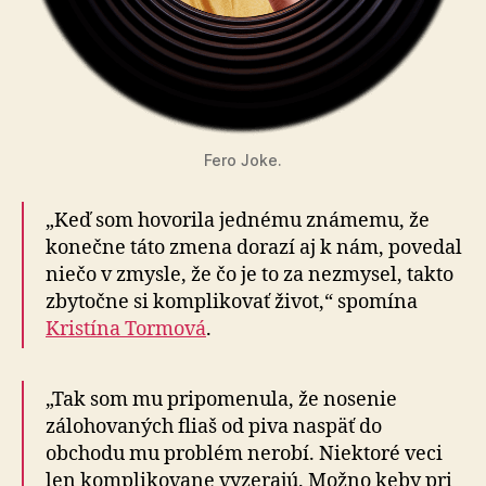
Fero Joke.
„Keď som hovorila jednému známemu, že
konečne táto zmena dorazí aj k nám, povedal
niečo v zmysle, že čo je to za nezmysel, takto
zbytočne si komplikovať život,“ spomína
Kristína Tormová
.
„Tak som mu pripomenula, že nosenie
zálohovaných fliaš od piva naspäť do
obchodu mu problém nerobí. Niektoré veci
len komplikovane vyzerajú. Možno keby pri