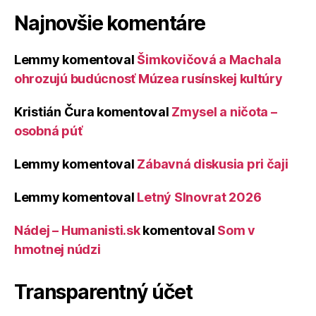
Najnovšie komentáre
Lemmy
komentoval
Šimkovičová a Machala
ohrozujú budúcnosť Múzea rusínskej kultúry
Kristián Čura
komentoval
Zmysel a ničota –
osobná púť
Lemmy
komentoval
Zábavná diskusia pri čaji
Lemmy
komentoval
Letný Slnovrat 2026
Nádej – Humanisti.sk
komentoval
Som v
hmotnej núdzi
Transparentný účet