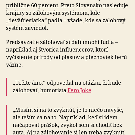
približne 60 percent. Preto Slovensko nasleduje
krajiny so zálohovým systémom, kde
„deväťdesiatka“ padla – všade, kde sa zálohový
systém zaviedol.
Predsavzatie zálohovať si dali mnohí ľudia –
napríklad aj štvorica influencerov, ktorí
vyčistenie prírody od plastov a plechoviek berú
vážne.
„Určite áno,“ odpovedal na otázku, či bude
zálohovať, humorista
Fero Joke
.
„Musím si na to zvyknúť, je to niečo navyše,
ale teším sa na to. Napríklad, keď si idem
načapovať prášok, zvykol som si chodiť bez
auta. Aj na zálohovanie si len treba zvyknúť,