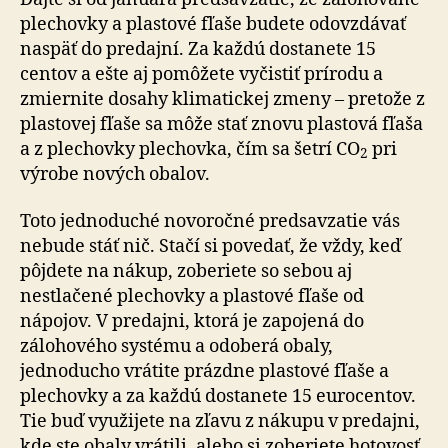
plechovky a plastové fľaše budete odovzdávať
naspäť do predajní. Za každú dostanete 15
centov a ešte aj pomôžete vyčistiť prírodu a
zmiernite dosahy klimatickej zmeny – pretože z
plastovej fľaše sa môže stať znovu plastová fľaša
a z plechovky plechovka, čím sa šetrí CO
pri
2
výrobe nových obalov.
Toto jednoduché novoročné predsavzatie vás
nebude stáť nič. Stačí si povedať, že vždy, keď
pôjdete na nákup, zoberiete so sebou aj
nestlačené plechovky a plastové fľaše od
nápojov. V predajni, ktorá je zapojená do
zálohového systému a odoberá obaly,
jednoducho vrátite prázdne plastové fľaše a
plechovky a za každú dostanete 15 eurocentov.
Tie buď využijete na zľavu z nákupu v predajni,
kde ste obaly vrátili, alebo si zoberiete hotovosť.