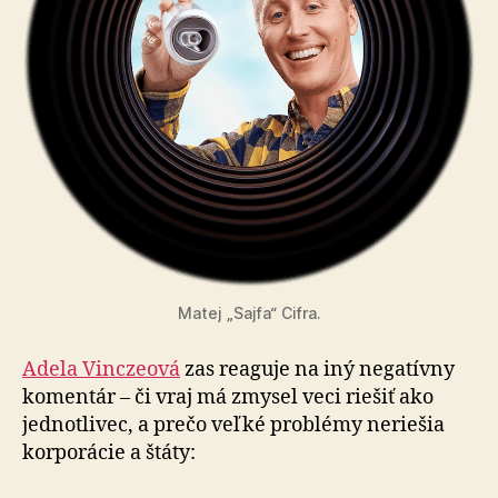
Matej „Sajfa“ Cifra.
Adela Vinczeová
zas reaguje na iný negatívny
komentár – či vraj má zmysel veci riešiť ako
jednotlivec, a prečo veľké problémy neriešia
korporácie a štáty: