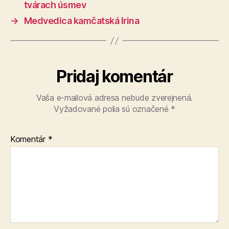
tvárach úsmev
→
Medvedica kamčatská Irina
Pridaj komentár
Vaša e-mailová adresa nebude zverejnená.
Vyžadované polia sú označené
*
Komentár
*