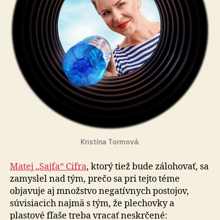
Kristína Tormová.
Matej „Sajfa“ Cifra
, ktorý tiež bude zálohovať, sa
zamyslel nad tým, prečo sa pri tejto téme
objavuje aj množstvo negatívnych postojov,
súvisiacich najmä s tým, že plechovky a
plastové fľaše treba vracať neskrčené: