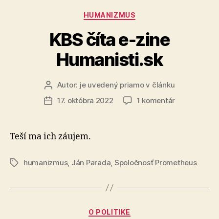
Kategórie
HUMANIZMUS
KBS číta e-zine
Humanisti.sk
Autor:
je uvedený priamo v článku
Autor
článku
na
17. októbra 2022
1 komentár
Dátum
KBS
článku
číta
e-
Teší ma ich záujem.
zine
Humanisti.s
humanizmus
,
Ján Parada
,
Spoločnosť Prometheus
Značky
Kategórie
O POLITIKE