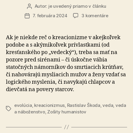
Autor:
je uvedený priamo v článku
Autor
článku
na
7. februára 2024
3 komentáre
Dátum
Kreacioniz
článku
docenta
Kováča
Ak je niekde reč o kreacionizme v akejkoľvek
podobe a s akýmikoľvek prívlastkami (od
kresťanského po „vedecký“), treba sa mať na
pozore pred sirénami – či úskočne vábia
statočných námorníkov do smrtiacich krútňav,
či nahovárajú mysliacich mužov a ženy vzdať sa
logického myslenia, či navykajú chlapcov a
dievčatá na povery starcov.
evolúcia
,
kreacionizmus
,
Rastislav Škoda
,
veda
,
veda
Značky
a náboženstvo
,
Zošity humanistov