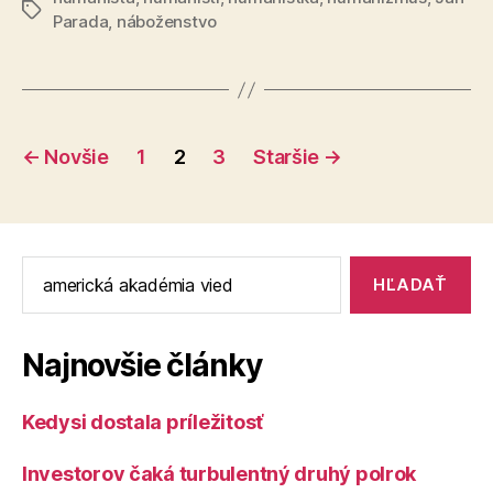
Značky
Parada
,
náboženstvo
Stránkovanie
←
Novšie
1
2
3
Staršie
→
príspevkov
Vyhľadať:
Najnovšie články
Kedysi dostala príležitosť
Investorov čaká turbulentný druhý polrok