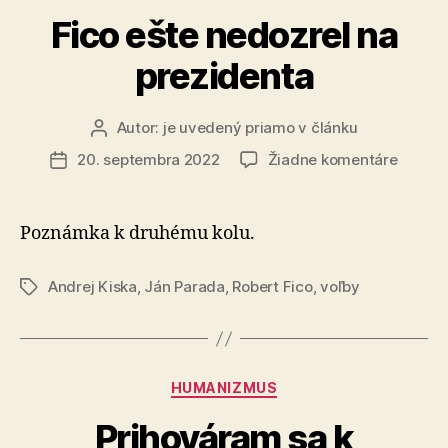
Fico ešte nedozrel na
prezidenta
Autor:
je uvedený priamo v článku
Autor
článku
na
20. septembra 2022
Žiadne komentáre
Dátum
Fico
článku
ešte
nedozr
Poznámka k druhému kolu.
na
prezid
Andrej Kiska
,
Ján Parada
,
Robert Fico
,
voľby
Značky
Kategórie
HUMANIZMUS
Prihováram sa k