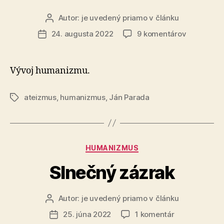
Autor:
je uvedený priamo v článku
Autor
článku
na
24. augusta 2022
9 komentárov
Dátum
Rozdiel
článku
medzi
humaniz
Vývoj humanizmu.
a
ateizmom
ateizmus
,
humanizmus
,
Ján Parada
Značky
Kategórie
HUMANIZMUS
Slnečný zázrak
Autor:
je uvedený priamo v článku
Autor
článku
na
25. júna 2022
1 komentár
Dátum