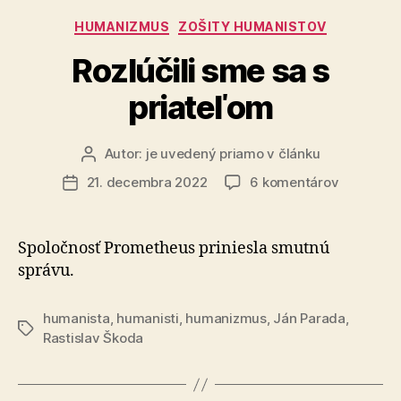
Kategórie
HUMANIZMUS
ZOŠITY HUMANISTOV
Rozlúčili sme sa s
priateľom
Autor:
je uvedený priamo v článku
Autor
článku
na
21. decembra 2022
6 komentárov
Dátum
Rozlúčili
článku
sme
sa
Spoločnosť Prometheus priniesla smutnú
s
správu.
priateľom
humanista
,
humanisti
,
humanizmus
,
Ján Parada
,
Značky
Rastislav Škoda