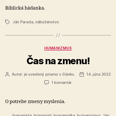
meno
Kainovej
Biblická hádanka.
ženy?
Ján Parada
,
náboženstvo
Značky
Kategórie
HUMANIZMUS
Čas na zmenu!
Autor:
je uvedený priamo v článku
14. júna 2022
Autor
Dátum
článku
článku
na
1 komentár
Čas
na
zmenu!
O potrebe zmeny myslenia.
humanista
,
humanisti
,
humanistka
,
humanizmus
,
Ján