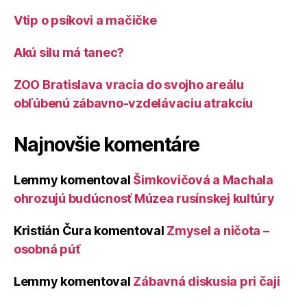
Vtip o psíkovi a mačičke
Akú silu má tanec?
ZOO Bratislava vracia do svojho areálu
obľúbenú zábavno-vzdelávaciu atrakciu
Najnovšie komentáre
Lemmy
komentoval
Šimkovičová a Machala
ohrozujú budúcnosť Múzea rusínskej kultúry
Kristián Čura
komentoval
Zmysel a ničota –
osobná púť
Lemmy
komentoval
Zábavná diskusia pri čaji