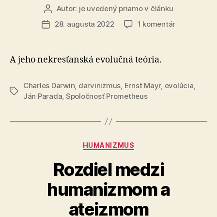
Autor:
je uvedený priamo v článku
Autor
článku
na
28. augusta 2022
1 komentár
Dátum
„Kresťan“
článku
Darwin
A jeho nekresťanská evolučná teória.
Charles Darwin
,
darvinizmus
,
Ernst Mayr
,
evolúcia
,
Značky
Ján Parada
,
Spoločnosť Prometheus
Kategórie
HUMANIZMUS
Rozdiel medzi
humanizmom a
ateizmom