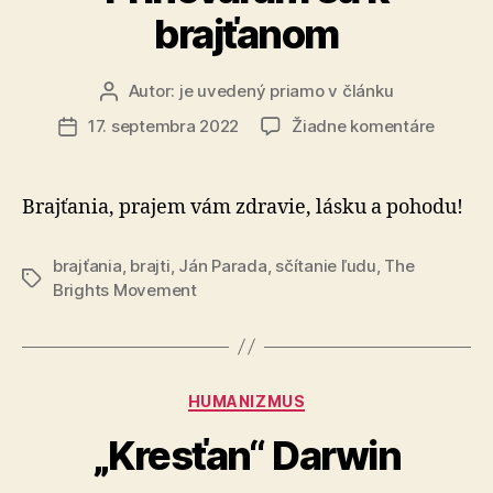
brajťanom
Autor:
je uvedený priamo v článku
Autor
článku
na
17. septembra 2022
Žiadne komentáre
Dátum
Prihov
článku
sa
k
Brajťania, prajem vám zdravie, lásku a pohodu!
brajťa
brajťania
,
brajti
,
Ján Parada
,
sčítanie ľudu
,
The
Značky
Brights Movement
Kategórie
HUMANIZMUS
„Kresťan“ Darwin