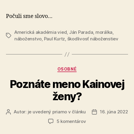
Slnečný
článku
zázrak
Počuli sme slovo…
Americká akadémia vied
,
Ján Parada
,
morálka
,
Značky
náboženstvo
,
Paul Kurtz
,
škodlivosť náboženstiev
Kategórie
OSOBNÉ
Poznáte meno Kainovej
ženy?
Autor:
je uvedený priamo v článku
16. júna 2022
Autor
Dátum
článku
článku
na
5 komentárov
Poznáte