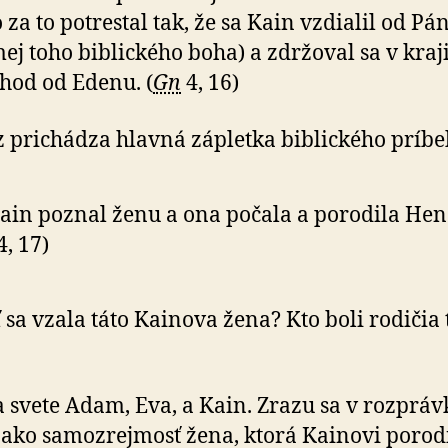
 za to potrestal tak, že sa Kain vzdialil od Pá
ej toho biblického boha) a zdržoval sa v kraj
hod od Edenu. (
Gn
4, 16)
z prichádza hlavná zápletka biblického príbe
ain poznal ženu a ona počala a porodila Hen
4, 17)
 sa vzala táto Kainova žena? Kto boli rodičia 
a svete Adam, Eva, a Kain. Zrazu sa v rozpráv
 ako samozrejmosť žena, ktorá Kainovi porod