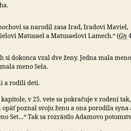
ha.
ochovi sa narodil zasa Irad, Iradovi Maviel,
elovi Matusael a Matusaelovi Lamech.“ (
Gn
4
 si dokonca vzal dve ženy. Jedna mala meno
mala meno Sela.
i a rodili deti.
 kapitole, v 25. vete sa pokračuje v rodení tak,
opäť poznal svoju ženu a ona porodila syna 
o Set…“ Tak sa rozrástlo Adamovo potomstv