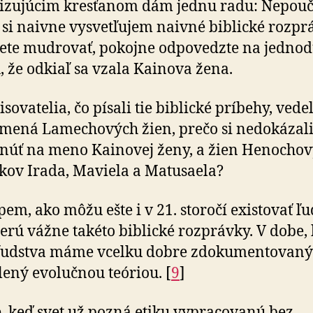
izujúcim kresťanom dám jednu radu: Nepouč
 si naivne vysvetľujem naivné biblické rozpr
ete mudrovať, pokojne odpovedzte na jedno
, že odkiaľ sa vzala Kainova žena.
sovatelia, čo písali tie biblické príbehy, vedel
 mená Lamechových žien, prečo si nedokázal
úť na meno Kainovej ženy, a žien Henocho
ov Irada, Maviela a Matusaela?
em, ako môžu ešte i v 21. storočí existovať ľu
berú vážne takéto biblické rozprávky. V dobe,
 ľudstva máme vcelku dobre zdokumentovaný
lený evolučnou teóriou. [
9
]
, keď svet už pozná etiku vypracovanú bez