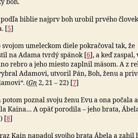
ký boh.
 podľa biblie najprv boh urobil prvého člove
. [
5
]
 svojom umeleckom diele pokračoval tak, že
til na Adama tvrdý spánok [
6
], a keď zaspal,
no rebro a jeho miesto zaplnil mäsom. A z re
vybral Adamovi, utvoril Pán, Boh, ženu a priv
damovi“. (
Gn
2, 21 – 22) [
7
]
potom poznal svoju ženu Evu a ona počala a
la Kaina… A opäť porodila – jeho brata, Ábela
) [
8
]
raz Kain napadol svojho brata Ábela a zabil 