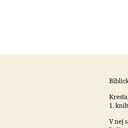
Biblic
Kresťa
1. kni
V nej 