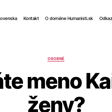
lovenska
Kontakt
O doméne Humanisti.sk
Odka
Kategórie
OSOBNÉ
te meno Ka
ženy?