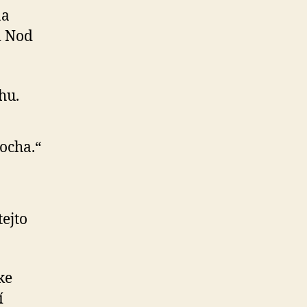
na
i Nod
hu.
ocha.“
tejto
ke
í