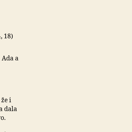
, 18)
 Ada a
 že i
a dala
o.