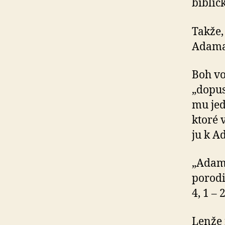
biblic
Takže,
Adama
Boh vo
„dopus
mu jed
ktoré 
ju k A
„Adam 
porodi
4, 1 – 2
Lenže 