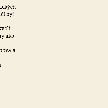
tických
čí byť
kvôli
hy ako
ebovala
a