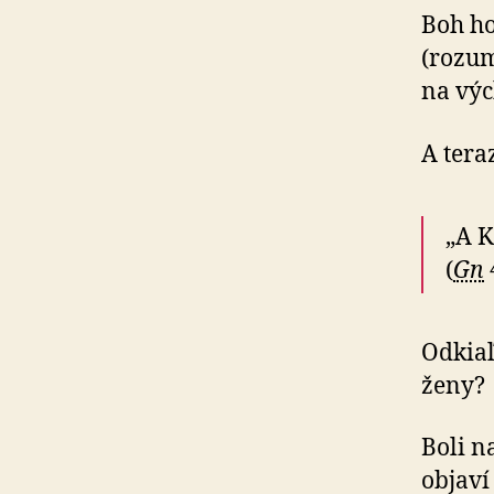
Boh ho
(rozum
na výc
A tera
„A K
(
Gn
Odkiaľ
ženy?
Boli n
objaví