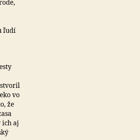
rode,
u ľudí
esty
stvoril
leko vo
o, že
zasa
 ich aj
ský