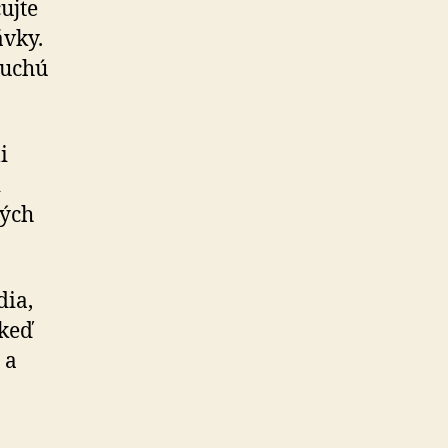
ujte
ávky.
duchú
i
i
vých
dia,
 keď
 a