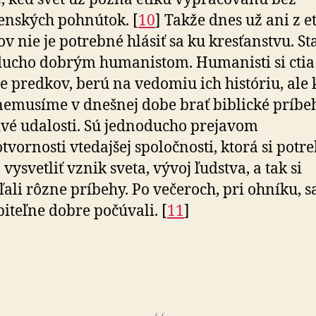
nských pohnútok. [
10
] Takže dnes už ani z e
v nie je potrebné hlásiť sa ku kresťanstvu. Sta
ucho dobrým humanistom. Humanisti si ctia
ie predkov, berú na vedomiu ich históriu, ale 
emusíme v dnešnej dobe brať biblické príbe
vé udalosti. Sú jednoducho prejavom
tvornosti vtedajšej spoločnosti, ktorá si potr
vysvetliť vznik sveta, vývoj ľudstva, a tak si
ali rôzne príbehy. Po večeroch, pri ohníku, s
iteľne dobre počúvali. [
11
]