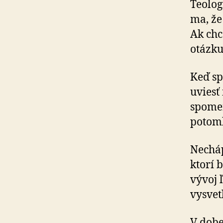
Teolog
ma, že
Ak chc
otázku
Keď spi
uviesť
spomen
potomk
Necháp
ktorí 
vývoj
vysvet
V dobe