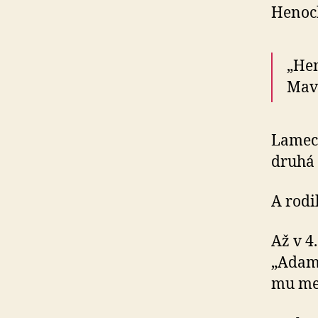
Henoc
„Hen
Mavi
Lamech
druhá 
A rodil
Až v 4.
„Adam 
mu men