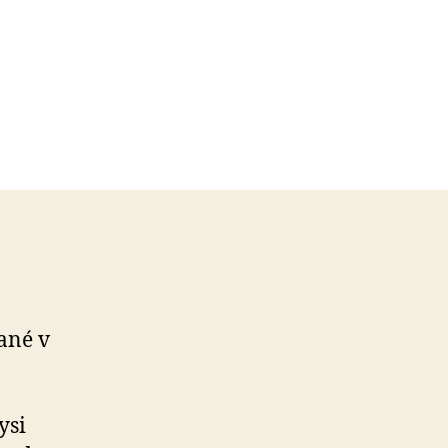
sané v
ysi