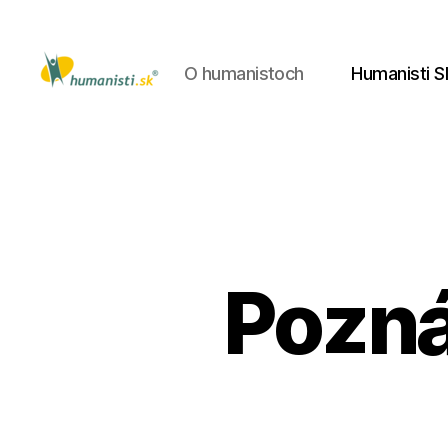
O humanistoch
Humanisti S
Humanisti.sk
Pozná