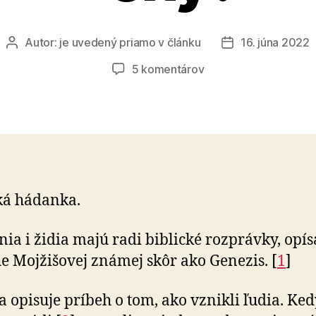
Autor:
je uvedený priamo v článku
16. júna 2022
Autor
Dátum
článku
článku
na
5 komentárov
Poznáte
meno
Kainovej
ženy?
ká hádanka.
nia i židia majú radi biblické rozprávky, opí
he Mojžišovej známej skôr ako Genezis. [
1
]
sa opisuje príbeh o tom, ako vznikli ľudia. Ked