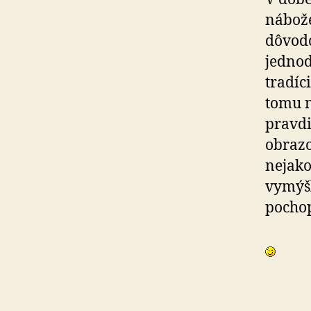
nábože
dôvodo
jednod
tradíc
tomu n
pravdi
obrazo
nejako 
vymýšľ
pochop