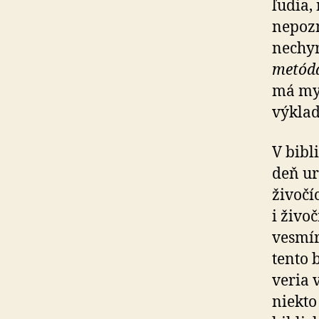
ľudia,
nepozn
nechyr
metód
má myt
výklad
V bibli
deň ur
živočíc
i živo
vesmír
tento 
veria 
niekto