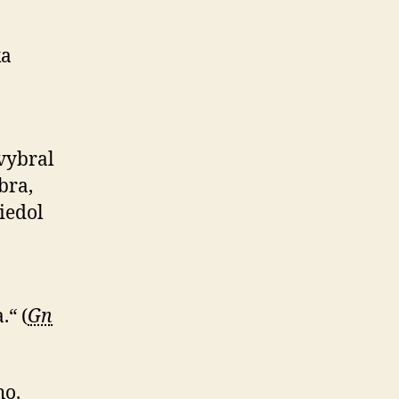
ka
 vybral
bra,
iedol
.“ (
Gn
ho.