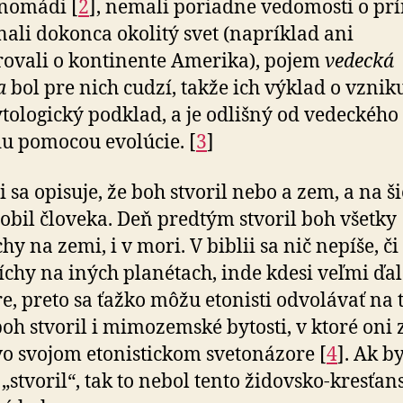
 nomádi [
2
], nemali poriadne vedomosti o prí
ali dokonca okolitý svet (napríklad ani
ovali o kontinente Amerika), pojem
vedecká
a
bol pre nich cudzí, takže ich výklad o vznik
ologický podklad, a je odlišný od vedeckého
u pomocou evolúcie. [
3
]
i sa opisuje, že boh stvoril nebo a zem, a na ši
obil človeka. Deň predtým stvoril boh všetky
hy na zemi, i v mori. V biblii sa nič nepíše, či 
číchy na iných planétach, inde kdesi veľmi ďa
e, preto sa ťažko môžu etonisti odvolávať na t
boh stvoril i mimozemské bytosti, v ktoré oni 
vo svojom etonistickom svetonázore [
4
]. Ak by
 „stvoril“, tak to nebol tento židovsko-kresťan