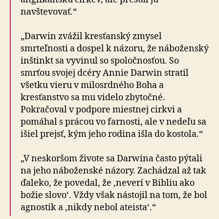
navštevovať.“
„Darwin zvážil kresťanský zmysel
smrteľnosti a dospel k názoru, že náboženský
inštinkt sa vyvinul so spoločnosťou. So
smrťou svojej dcéry Annie Darwin stratil
všetku vieru v milosrdného Boha a
kresťanstvo sa mu videlo zbytočné.
Pokračoval v podpore miestnej cirkvi a
pomáhal s prácou vo farnosti, ale v nedeľu sa
išiel prejsť, kým jeho rodina išla do kostola.“
„V neskoršom živote sa Darwina často pýtali
na jeho náboženské názory. Zachádzal až tak
ďaleko, že povedal, že ‚neverí v Bibliu ako
božie slovo‘. Vždy však nástojil na tom, že bol
agnostik a ‚nikdy nebol ateista‘.“