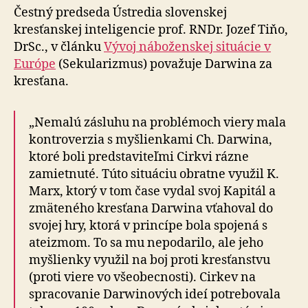
Čestný predseda Ústredia slovenskej
kresťanskej inteligencie prof. RNDr. Jozef Tiňo,
DrSc., v článku
Vývoj náboženskej situácie v
Európe
(Sekularizmus) považuje Darwina za
kresťana.
„Nemalú zásluhu na problémoch viery mala
kontroverzia s myšlienkami Ch. Darwina,
ktoré boli predstaviteľmi Cirkvi rázne
zamietnuté. Túto situáciu obratne využil K.
Marx, ktorý v tom čase vydal svoj Kapitál a
zmäteného kresťana Darwina vťahoval do
svojej hry, ktorá v princípe bola spojená s
ateizmom. To sa mu nepodarilo, ale jeho
myšlienky využil na boj proti kresťanstvu
(proti viere vo všeobecnosti). Cirkev na
spracovanie Darwinových ideí potrebovala