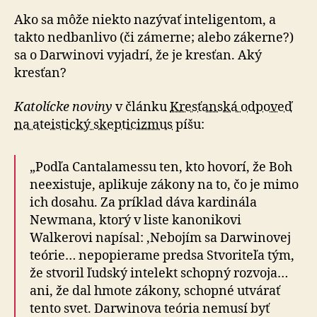
Ako sa môže niekto nazývať inteligentom, a
takto nedbanlivo (či zámerne; alebo zákerne?)
sa o Darwinovi vyjadrí, že je kresťan. Aký
kresťan?
Katolícke noviny
v článku
Kresťanská odpoveď
na ateistický skepticizmus
píšu:
„Podľa Cantalamessu ten, kto hovorí, že Boh
neexistuje, aplikuje zákony na to, čo je mimo
ich dosahu. Za príklad dáva kardinála
Newmana, ktorý v liste kanonikovi
Walkerovi napísal: ‚Nebojím sa Darwinovej
teórie… nepopierame predsa Stvoriteľa tým,
že stvoril ľudský intelekt schopný rozvoja…
ani, že dal hmote zákony, schopné utvárať
tento svet. Darwinova teória nemusí byť