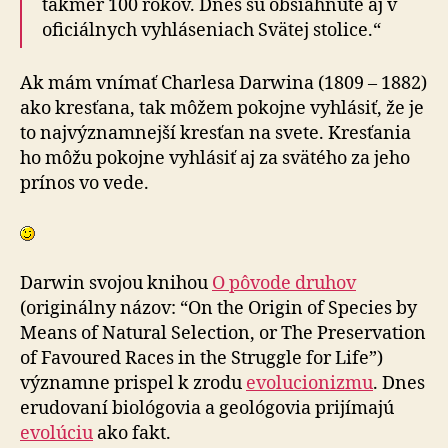
takmer 100 rokov. Dnes sú obsiahnuté aj v
oficiálnych vyhláseniach Svätej stolice.“
Ak mám vnímať Charlesa Darwina (1809 – 1882)
ako kresťana, tak môžem pokojne vyhlásiť, že je
to najvýznamnejší kresťan na svete. Kresťania
ho môžu pokojne vyhlásiť aj za svätého za jeho
prínos vo vede.
Darwin svojou knihou
O pôvode druhov
(originálny názov: “On the Origin of Species by
Means of Natural Selection, or The Preservation
of Favoured Races in the Struggle for Life”)
významne prispel k zrodu
evolucionizmu
. Dnes
erudovaní biológovia a geológovia prijímajú
evolúciu
ako fakt.