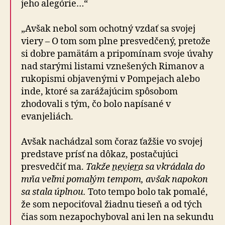
jeho alegórie…“
„Avšak nebol som ochotný vzdať sa svojej
viery – O tom som plne presvedčený, pretože
si dobre pamätám a pripomínam svoje úvahy
nad starými listami vznešených Rimanov a
rukopismi objavenými v Pompejach alebo
inde, ktoré sa zarážajúcim spôsobom
zhodovali s tým, čo bolo napísané v
evanjeliách.
Avšak nachádzal som čoraz ťažšie vo svojej
predstave prísť na dôkaz, postačujúci
presvedčiť ma.
Takže
neviera
sa vkrádala do
mňa veľmi pomalým tempom, avšak napokon
sa stala úplnou.
Toto tempo bolo tak pomalé,
že som nepociťoval žiadnu tieseň a od tých
čias som nezapochyboval ani len na sekundu