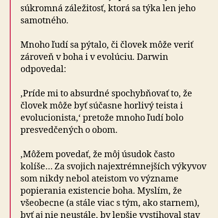
súkromná záležitosť, ktorá sa týka len jeho
samotného.
Mnoho ľudí sa pýtalo, či človek môže veriť
zároveň v boha i v evolúciu. Darwin
odpovedal:
‚Príde mi to absurdné spochybňovať to, že
človek môže byť súčasne horlivý teista i
evolucionista,‘ pretože mnoho ľudí bolo
presvedčených o obom.
‚Môžem povedať, že môj úsudok často
kolíše… Za svojich najextrémnejších výkyvov
som nikdy nebol ateistom vo význame
popierania existencie boha. Myslím, že
všeobecne (a stále viac s tým, ako starnem),
byť aj nie neustále, by lepšie vystihoval stav