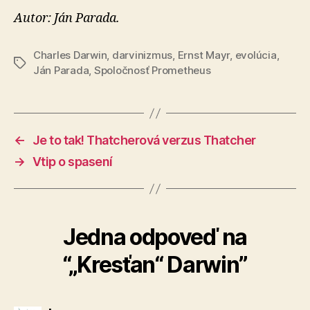
Autor: Ján Parada.
Charles Darwin
,
darvinizmus
,
Ernst Mayr
,
evolúcia
,
Značky
Ján Parada
,
Spoločnosť Prometheus
←
Je to tak! Thatcherová verzus Thatcher
→
Vtip o spasení
Jedna odpoveď na
“„Kresťan“ Darwin”