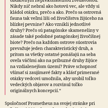
obdareným neprekonateľnou zvedavosťou.
Nikdy nič nebral ako hotovú vec, ale vždy si
kládol otázku, prečo a ako. Prečo sa ostrovná
fauna tak veľmi líši od živočíšstva žijúceho na
blízkej pevnine? Ako vznikli jednotlivé
druhy? Prečo sú patagónske skameneliny v
zásade také podobné patagónskej živočíšnej
biote? Prečo na každom ostrove súostrovia
prevažuje jeden charakteristický druh, a
pritom sa všetky ostatné ponášajú na seba
oveľa väčšmi ako na príbuzné druhy žijúce
na vzdialenejšom území? Práve schopnosť
všímať si zaujímavé fakty a klásť primerané
otázky vedcovi umožnila, aby urobil toľko
vedeckých objavov a rozvinul toľko
originálnych koncepcií.“
Spoločnosť Prometheus na svojej stránke pri