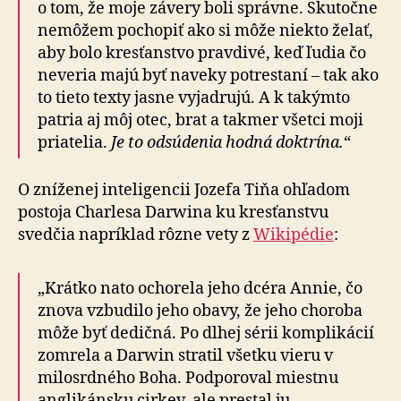
o tom, že moje závery boli správne. Skutočne
nemôžem pochopiť ako si môže niekto želať,
aby bolo kresťanstvo pravdivé, keď ľudia čo
neveria majú byť naveky potrestaní – tak ako
to tieto texty jasne vyjadrujú. A k takýmto
patria aj môj otec, brat a takmer všetci moji
priatelia.
Je to odsúdenia hodná doktrína.
“
O zníženej inteligencii Jozefa Tiňa ohľadom
postoja Charlesa Darwina ku kresťanstvu
svedčia napríklad rôzne vety z
Wikipédie
:
„Krátko nato ochorela jeho dcéra Annie, čo
znova vzbudilo jeho obavy, že jeho choroba
môže byť dedičná. Po dlhej sérii komplikácií
zomrela a Darwin stratil všetku vieru v
milosrdného Boha. Podporoval miestnu
anglikánsku cirkev, ale prestal ju