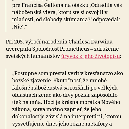
pre Francisa Galtona na otázku ‚Odradila vás
náboženská viera, ktorú ste si osvojili v
mladosti, od slobody skúmania?‘ odpovedal:
‚Nie‘.“
Pri 205. výročí narodenia Charlesa Darwina
uverejnila Spoločnosť Prometheus – združenie
svetských humanistov
úryvok z jeho životopisu
:
„Postupne som prestal veriť v kresťanstvo ako
božské zjavenie. Skutočnosť, že mnohé
falošné náboženstvá sa rozšírili po veľkých
oblastiach zeme ako divý požiar zapôsobilo
tiež na mňa. Hoci je krásna morálka Nového
zákona, sotva možno zaprieť, že jeho
dokonalosť je závislá na interpretácii, ktorou
vysvetľujeme dnes jeho rôzne metafory a