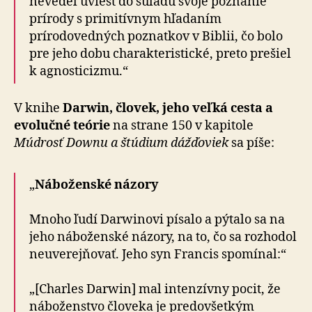
nevedel uviesť do súladu svoje poznanie
prírody s primitívnym hľadaním
prírodovedných poznatkov v Biblii, čo bolo
pre jeho dobu charakteristické, preto prešiel
k agnosticizmu.“
V knihe
Darwin, človek, jeho veľká cesta a
evolučné teórie
na strane 150 v kapitole
Múdrosť Downu a štúdium dážďoviek
sa píše:
„
Náboženské názory
Mnoho ľudí Darwinovi písalo a pýtalo sa na
jeho náboženské názory, na to, čo sa rozhodol
neuverejňovať. Jeho syn Francis spomínal:“
„[Charles Darwin] mal intenzívny pocit, že
náboženstvo človeka je predovšetkým