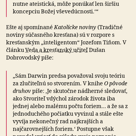
nutne ateistická, môže ponúkať len širšiu
koncepciu Božej vševedúcnosti.‘“
Ešte aj spomínané
Katolícke noviny
(Tradičné
noviny súčasného kresťana) sú v rozpore s
kresťanským „inteligentom“ Jozefom Tiňom. V
článku
Veda a kresťanský učiteľ
Dušan
Dobrovodský píše:
„Sám Darwin predsa považoval svoju teóriu
za zlučiteľnú so stvorením. V knihe
O pôvode
druhov
píše: ‚Je skutočne nádherné sledovať,
ako Stvoriteľ vdýchol zárodok života iba
jednej alebo malému počtu foriem… a že sa z
jednoduchého počiatku vyvinul a stále ešte
vyvíja nekonečný rad najkrajších a
najčarovnejších foriem.‘ Postupne však