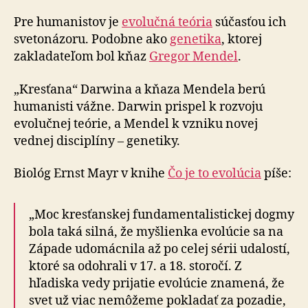
Pre humanistov je
evolučná teória
súčasťou ich
svetonázoru. Podobne ako
genetika
, ktorej
zakladateľom bol kňaz
Gregor Mendel
.
„Kresťana“ Darwina a kňaza Mendela berú
humanisti vážne. Darwin prispel k rozvoju
evolučnej teórie, a Mendel k vzniku novej
vednej disciplíny – genetiky.
Biológ Ernst Mayr v knihe
Čo je to evolúcia
píše:
„Moc kresťanskej fundamentalistickej dogmy
bola taká silná, že myšlienka evolúcie sa na
Západe udomácnila až po celej sérii udalostí,
ktoré sa odohrali v 17. a 18. storočí. Z
hľadiska vedy prijatie evolúcie znamená, že
svet už viac nemôžeme pokladať za pozadie,