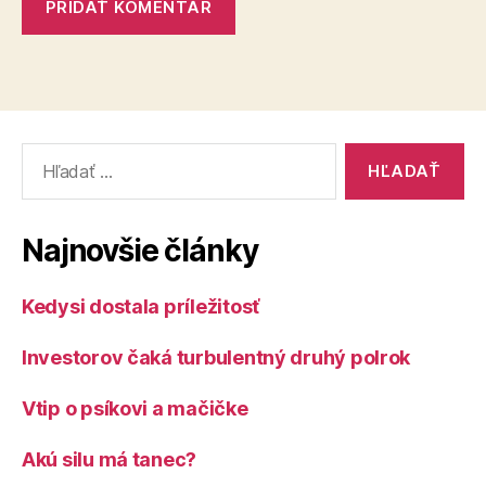
Vyhľadať:
Najnovšie články
Kedysi dostala príležitosť
Investorov čaká turbulentný druhý polrok
Vtip o psíkovi a mačičke
Akú silu má tanec?