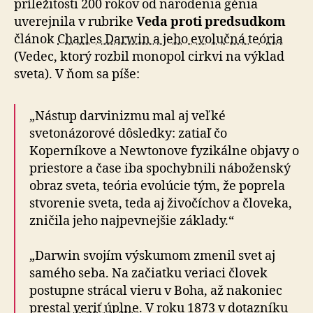
príležitosti 200 rokov od narodenia génia
uverejnila v rubrike
Veda proti predsudkom
článok
Charles Darwin a jeho evolučná teória
(Vedec, ktorý rozbil monopol cirkvi na výklad
sveta). V ňom sa píše:
„Nástup darvinizmu mal aj veľké
svetonázorové dôsledky: zatiaľ čo
Koperníkove a Newtonove fyzikálne objavy o
priestore a čase iba spochybnili náboženský
obraz sveta, teória evolúcie tým, že poprela
stvorenie sveta, teda aj živočíchov a človeka,
zničila jeho najpevnejšie základy.“
„Darwin svojím výskumom zmenil svet aj
samého seba. Na začiatku veriaci človek
postupne strácal vieru v Boha, až nakoniec
prestal
veriť úplne
. V roku 1873 v dotazníku