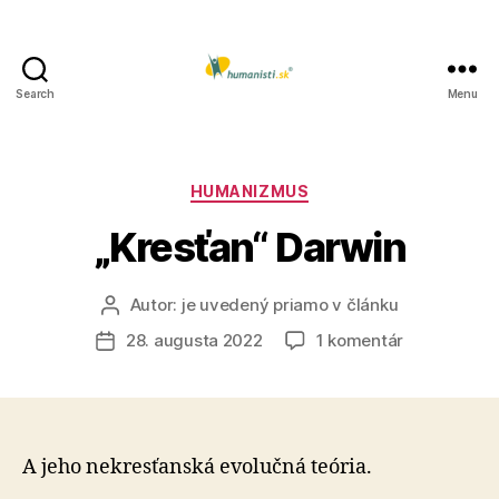
Search
Menu
Humanisti.sk
Kategórie
HUMANIZMUS
„Kresťan“ Darwin
Autor:
je uvedený priamo v článku
Autor
článku
na
28. augusta 2022
1 komentár
Dátum
„Kresťan“
článku
Darwin
A jeho nekresťanská evolučná teória.