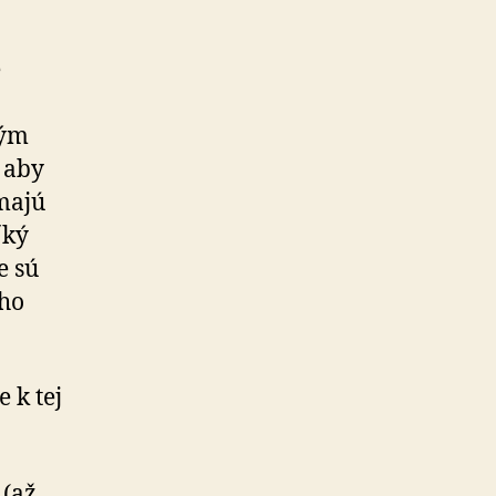
e
kým
 aby
 majú
ľký
e sú
ého
 k tej
 (až