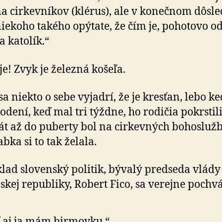
a cirkevníkov (klérus), ale v konečnom dôsle
niekoho takého opýtate, že čím je, pohotovo o
a katolík.“
je! Zvyk je železná košeľa.
a niekto o sebe vyjadrí, že je kresťan, lebo ke
odení, keď mal tri týždne, ho rodičia pokrstili
át až do puberty bol na cirkevných bohosluž
bka si to tak želala.
lad slovenský politik, bývalý predseda vlády
skej republiky, Robert Fico, sa verejne pochvá
 aj ja mám birmovku.“