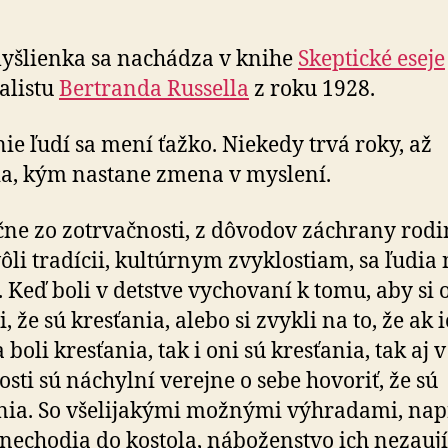
yšlienka sa nachádza v knihe
Skeptické eseje
alistu
Bertranda Russella
z roku 1928.
ie ľudí sa mení ťažko. Niekedy trvá roky, až
ia, kým nastane zmena v myslení.
čne zo zotrvačnosti, z dôvodov záchrany rod
vôli tradícii, kultúrnym zvyklostiam, sa ľudia
 Keď boli v detstve vychovaní k tomu, aby si 
, že sú kresťania, alebo si zvykli na to, že ak 
 boli kresťania, tak i oni sú kresťania, tak aj v
osti sú náchylní verejne o sebe hovoriť, že sú
nia. So všelijakými možnými výhradami, nap
 nechodia do kostola, náboženstvo ich nezaují