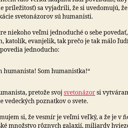
e príležitosť) sa vyjadrili, že si uvedomujú, ž
ikácie svetonázorov sú humanisti.
pre niekoho veľmi jednoduché o sebe povedať, 
, katolík, evanjelik, tak prečo je tak málo ľudí
 povedia jednoducho:
m humanista! Som humanistka!“
manista, pretože svoj
svetonázor
si vytvára
e vedeckých poznatkov o svete.
ujem si, že vesmír je veľmi veľký, a že je v 
ké množstvo rôznych galaxií, miliardy hviezd