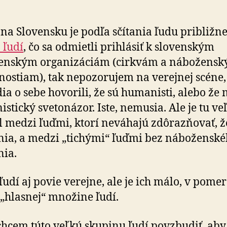
 na Slovensku je podľa sčítania ľudu približn
 ľudí
, čo sa odmietli prihlásiť k slovenským
enským organizáciám (cirkvám a nábožens
nostiam), tak nepozorujem na verejnej scéne,
udia o sebe hovorili, že sú humanisti, alebo že
stický svetonázor. Iste, nemusia. Ale je tu ve
l medzi ľuďmi, ktorí neváhajú zdôrazňovať, ž
nia, a medzi „tichými“ ľuďmi bez nábožensk
ia.
ľudí aj povie verejne, ale je ich málo, v pomere
 „hlasnej“ množine ľudí.
chcem túto veľkú skupinu ľudí povzbudiť, aby