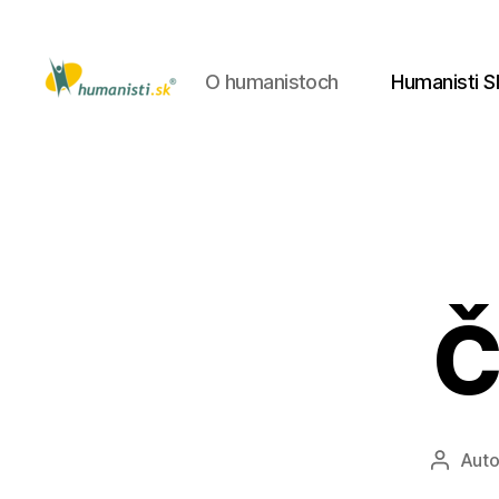
O humanistoch
Humanisti S
Humanisti.sk
Č
Auto
Autor
článku