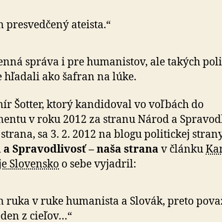
 presvedčený ateista.“
cenná správa i pre humanistov, ale takých pol
 hľadali ako šafran na lúke.
ír Šotter, ktorý kandidoval vo voľbách do
entu v roku 2012 za stranu Národ a Spravodl
strana, sa 3. 2. 2012 na blogu politickej stran
 a Spravodlivosť – naša strana
v článku
Ka
e Slovensko
o sebe vyjadril:
 ruka v ruke humanista a Slovák, preto pov
eden z cieľov…“