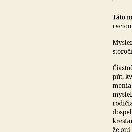
Táto m
racion
Myslen
storoč
Čiasto
pút, k
menia.
mysleli
rodičia
dospel
kresťa
že oni