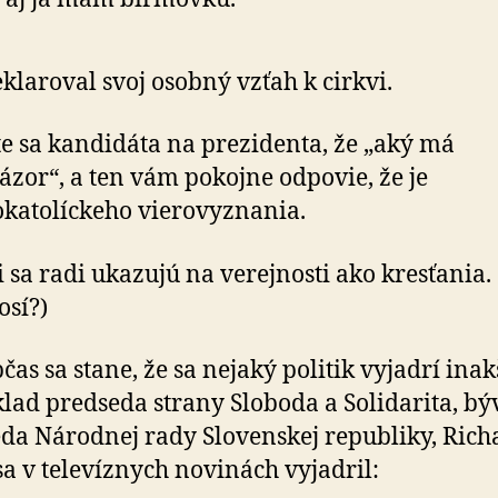
klaroval svoj osobný vzťah k cirkvi.
e sa kandidáta na prezidenta, že „aký má
ázor“, a ten vám pokojne odpovie, že je
katolíckeho vierovyznania.
ci sa radi ukazujú na verejnosti ako kresťania.
osí?)
bčas sa stane, že sa nejaký politik vyjadrí inak
lad predseda strany Sloboda a Solidarita, bý
da Národnej rady Slovenskej republiky, Rich
 sa v televíznych novinách vyjadril: