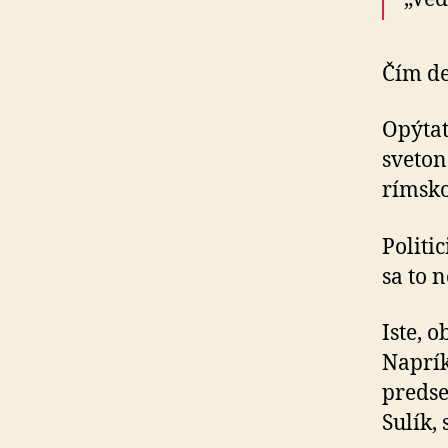
Čím de
Opýtat
sveton
rímsko
Politi
sa to n
Iste, o
Naprík
predse
Sulík,