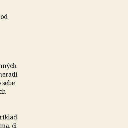
od
inných
 neradi
o sebe
ich
ríklad,
ma, či