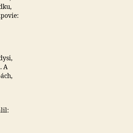
dku,
dpovie:
dysi,
. A
bách,
lil: