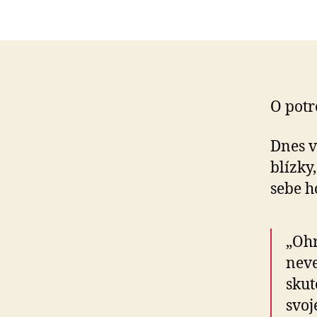
O potr
Dnes v
blízky
sebe h
„Ohr
neve
skut
svoj