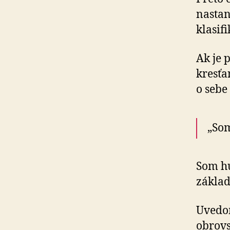
nastan
klasif
Ak je 
kresťan
o sebe
„So
Som hu
základ
Uvedom
obrovs