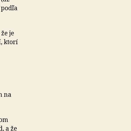
e podľa
že je
, ktorí
m na
ňom
, a že