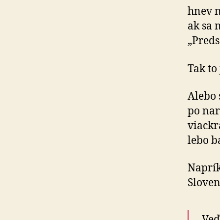
hnev n
ak sa 
„Preds
Tak to 
Alebo s
po nar
viackr
lebo ba
Naprík
Sloven
„Veď