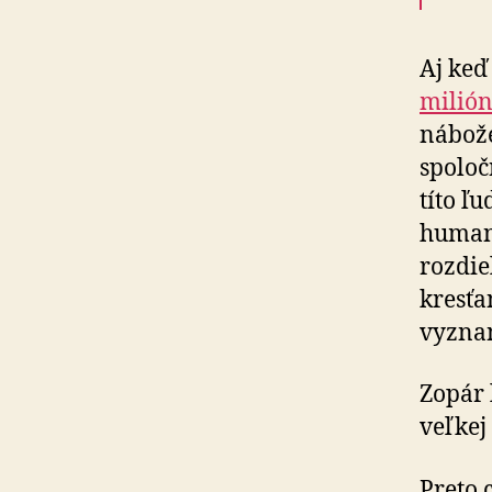
Aj keď
milión
nábož
spoloč
títo ľ
humani
rozdie
kresťa
vyznan
Zopár 
veľkej
Preto 