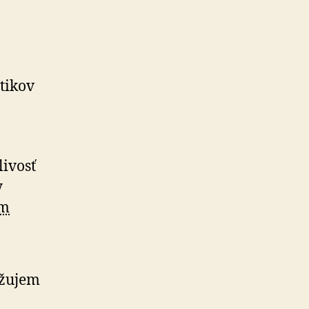
itikov
ivosť
y
m
ažujem