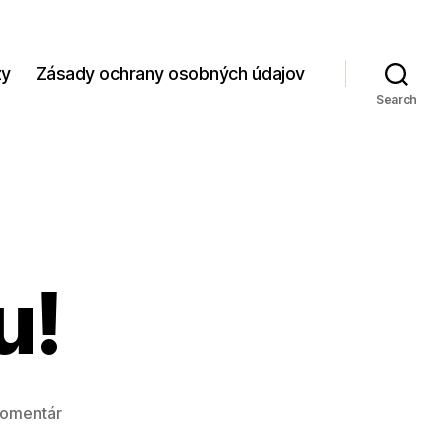
zy
Zásady ochrany osobných údajov
Search
u!
na
komentár
Čas