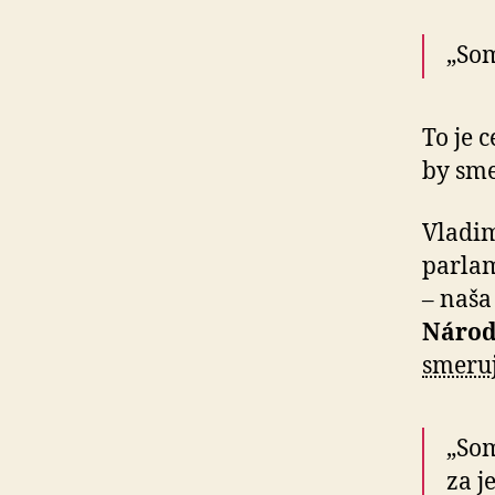
„Som
To je 
by sme
Vladim
parlam
– naša 
Národ
smeruj
„Som
za j