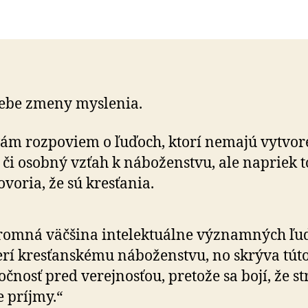
ebe zmeny myslenia.
ám rozpoviem o ľuďoch, ktorí nemajú vytvo
, či osobný vzťah k náboženstvu, ale napriek 
ovoria, že sú kresťania.
omná väčšina intelektuálne významných ľu
rí kresťanskému náboženstvu, no skrýva tút
očnosť pred verejnosťou, pretože sa bojí, že st
e príjmy.“