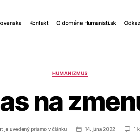
lovenska
Kontakt
O doméne Humanisti.sk
Odka
Kategórie
HUMANIZMUS
as na zmen
r:
je uvedený priamo v článku
14. júna 2022
1 
Dátum
článku