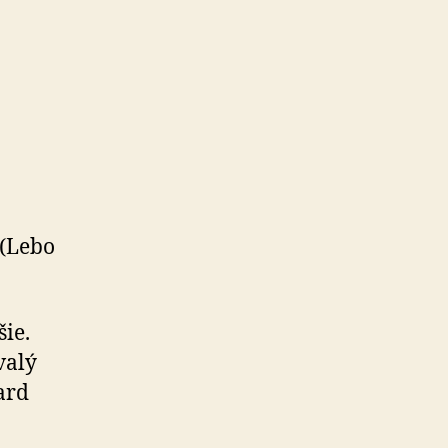
 (Lebo
šie.
valý
ard