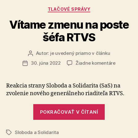
v
Kategórie
TLAČOVÉ SPRÁVY
budúcnosti“
Vítame zmenu na poste
šéfa RTVS
Autor:
je uvedený priamo v článku
Autor
článku
na
30. júna 2022
Žiadne komentáre
Dátum
Vítame
článku
zmenu
na
Reakcia strany Sloboda a Solidarita (SaS) na
poste
zvolenie nového generálneho riaditeľa RTVS.
šéfa
RTVS
„Vítame
POKRAČOVAŤ V ČÍTANÍ
zmenu
na
Sloboda a Solidarita
poste
Značky