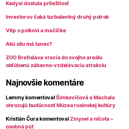
Kedysi dostala príležitosť
Investorov čaká turbulentný druhý polrok
Vtip o psíkovi a mačičke
Akú silu má tanec?
ZOO Bratislava vracia do svojho areálu
obľúbenú zábavno-vzdelávaciu atrakciu
Najnovšie komentáre
Lemmy
komentoval
Šimkovičová a Machala
ohrozujú budúcnosť Múzea rusínskej kultúry
Kristián Čura
komentoval
Zmysel a ničota –
osobná púť