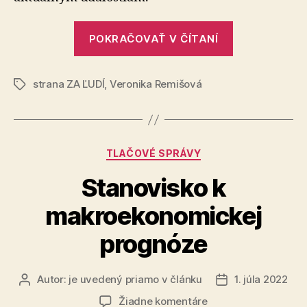
„Stanoviská
POKRAČOVAŤ V ČÍTANÍ
k
aktuálnym
strana ZA ĽUDÍ
,
Veronika Remišová
udalostiam“
Značky
Kategórie
TLAČOVÉ SPRÁVY
Stanovisko k
makroekonomickej
prognóze
Autor:
je uvedený priamo v článku
1. júla 2022
Autor
Dátum
článku
článku
na
Žiadne komentáre