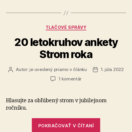
regiónu“
Kategórie
TLAČOVÉ SPRÁVY
20 letokruhov ankety
Strom roka
Autor:
je uvedený priamo v článku
1. júla 2022
Autor
Dátum
článku
článku
na
1 komentár
20
letokruhov
ankety
Hlasujte za obľúbený strom v jubilejnom
Strom
ročníku.
roka
„20
POKRAČOVAŤ V ČÍTANÍ
letokruhov