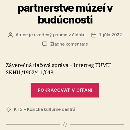
partnerstve múzeí v
budúcnosti
Autor:
je uvedený priamo v článku
1. júla 2022
Autor
Dátum
článku
článku
na
Žiadne komentáre
Budovanie
kapacít
v
Záverečná tlačová správa – Interreg FUMU
cezhraničnom
SKHU /1902/4.1/048.
partnerstve
múzeí
„Budovanie
v
POKRAČOVAŤ V ČÍTANÍ
kapacít
budúcnosti
v
K 13 – Košické kultúrne centrá
cezhraničn
Značky
partnerstve
múzeí