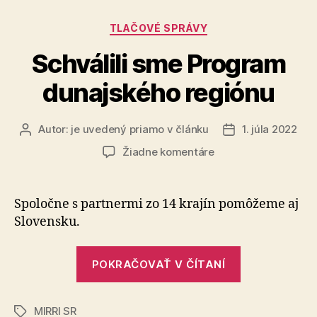
Kategórie
TLAČOVÉ SPRÁVY
Schválili sme Program
dunajského regiónu
Autor:
je uvedený priamo v článku
1. júla 2022
Autor
Dátum
článku
článku
na
Žiadne komentáre
Schválili
sme
Program
Spoločne s partnermi zo 14 krajín pomôžeme aj
dunajského
Slovensku.
regiónu
„Schválili
POKRAČOVAŤ V ČÍTANÍ
sme
Program
MIRRI SR
dunajského
Značky