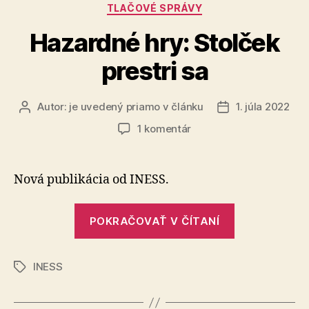
Kategórie
TLAČOVÉ SPRÁVY
Hazardné hry: Stolček
prestri sa
Autor:
je uvedený priamo v článku
1. júla 2022
Autor
Dátum
článku
článku
na
1 komentár
Hazardné
hry:
Stolček
Nová publikácia od INESS.
prestri
sa
„Hazardné
POKRAČOVAŤ V ČÍTANÍ
hry:
Stolček
INESS
prestri
Značky
sa“