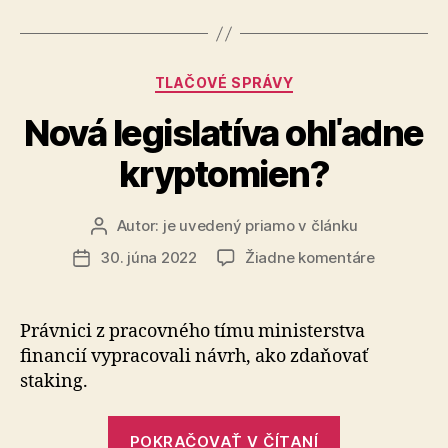
šéfa
RTVS“
Kategórie
TLAČOVÉ SPRÁVY
Nová legislatíva ohľadne
kryptomien?
Autor:
je uvedený priamo v článku
Autor
článku
na
30. júna 2022
Žiadne komentáre
Dátum
Nová
článku
legislatíva
ohľadne
Právnici z pracovného tímu ministerstva
kryptomie
financií vypracovali návrh, ako zdaňovať
staking.
„Nová
POKRAČOVAŤ V ČÍTANÍ