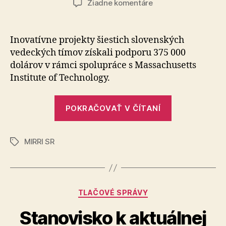
na
Žiadne komentáre
Investujeme
do
výskumu
Inovatívne projekty šiestich slovenských
a
vedeckých tímov získali podporu 375 000
inovácií
dolárov v rámci spolupráce s Massachusetts
Institute of Technology.
„Investujem
POKRAČOVAŤ V ČÍTANÍ
do
výskumu
MIRRI SR
a
Značky
inovácií“
Kategórie
TLAČOVÉ SPRÁVY
Stanovisko k aktuálnej