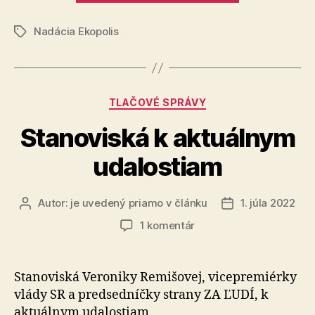
ankety
Nadácia Ekopolis
Strom
Značky
roka“
Kategórie
TLAČOVÉ SPRÁVY
Stanoviská k aktuálnym
udalostiam
Autor:
je uvedený priamo v článku
1. júla 2022
Autor
Dátum
článku
článku
na
1 komentár
Stanoviská
k
aktuálnym
Stanoviská Veroniky Remišovej, vicepremiérky
udalostiam
vlády SR a predsedníčky strany ZA ĽUDÍ, k
aktuálnym udalostiam.