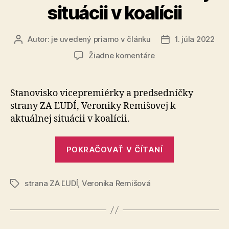
situácii v koalícii
Autor:
je uvedený priamo v článku
1. júla 2022
Autor
Dátum
článku
článku
na
Žiadne komentáre
Stanovisko
k
aktuálnej
Stanovisko vicepremiérky a predsedníčky
situácii
strany ZA ĽUDÍ, Veroniky Remišovej k
v
aktuálnej situácii v koalícii.
koalícii
„Stanovisko
POKRAČOVAŤ V ČÍTANÍ
k
aktuálnej
strana ZA ĽUDÍ
,
Veronika Remišová
situácii
Značky
v
koalícii“