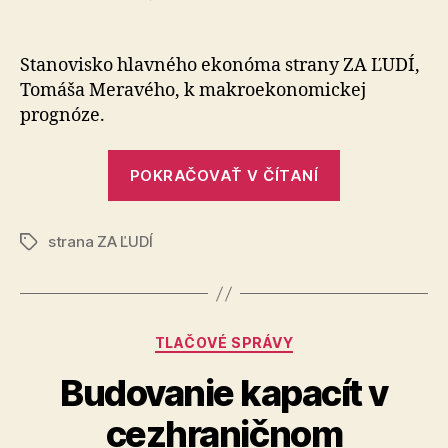
Stanovisko
k
makroekonomickej
Stanovisko hlavného ekonóma strany ZA ĽUDÍ,
prognóze
Tomáša Meravého, k makroekonomickej
prognóze.
„Stanovisko
POKRAČOVAŤ V ČÍTANÍ
k
makroekono
strana ZA ĽUDÍ
prognóze“
Značky
Kategórie
TLAČOVÉ SPRÁVY
Budovanie kapacít v
cezhraničnom