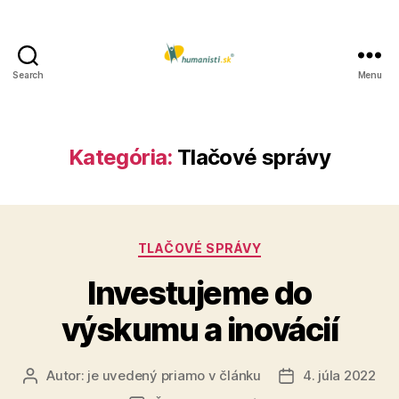
Search
Menu
Humanisti.sk
Kategória:
Tlačové správy
Kategórie
TLAČOVÉ SPRÁVY
Investujeme do
výskumu a inovácií
Autor:
je uvedený priamo v článku
4. júla 2022
Autor
Dátum
článku
článku