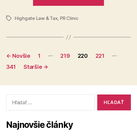
legislatíva
ohľadne
Highgate Law & Tax
,
PR Clinic
kryptomien?
Značky
Stránkovanie
…
…
←
Novšie
1
219
220
221
príspevkov
341
Staršie
→
Vyhľadať:
Najnovšie články