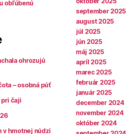
október 2025
lu obľúbenú
september 2025
august 2025
júl 2025
e
jún 2025
máj 2025
chala ohrozujú
apríl 2025
marec 2025
február 2025
čota – osobná púť
január 2025
pri čaji
december 2024
november 2024
026
október 2024
 v hmotnej núdzi
september 2024