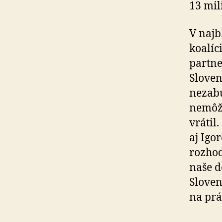
13 mil
V najb
koalíc
partne
Sloven
nezabú
nemôže
vrátil
aj Igo
rozhod
naše d
Sloven
na prá