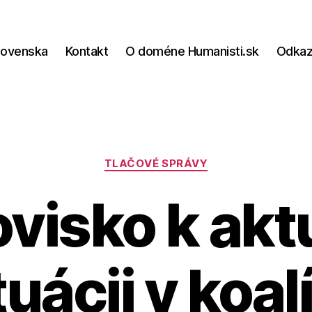
lovenska
Kontakt
O doméne Humanisti.sk
Odka
Kategórie
TLAČOVÉ SPRÁVY
visko k akt
tuácii v koalí