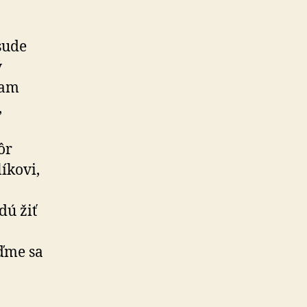
sude
ý
kam
,
ôr
íkovi,
dú žiť
eďme sa