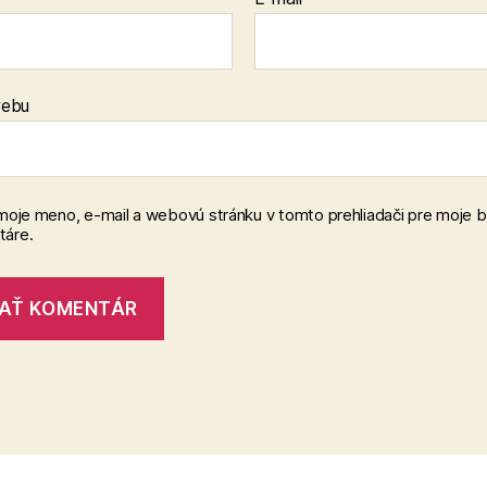
webu
 moje meno, e-mail a webovú stránku v tomto prehliadači pre moje 
áre.