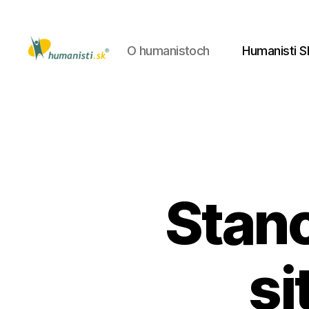
O humanistoch
Humanisti S
Humanisti.sk
Stano
si