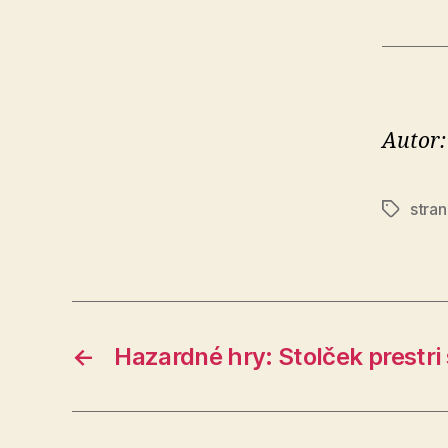
Autor:
stra
Značky
←
Hazardné hry: Stolček prestri