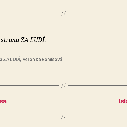
 strana ZA ĽUDÍ.
na ZA ĽUDÍ
,
Veronika Remišová
 sa
Is