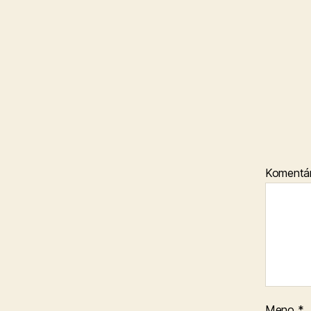
Komentá
Meno
*