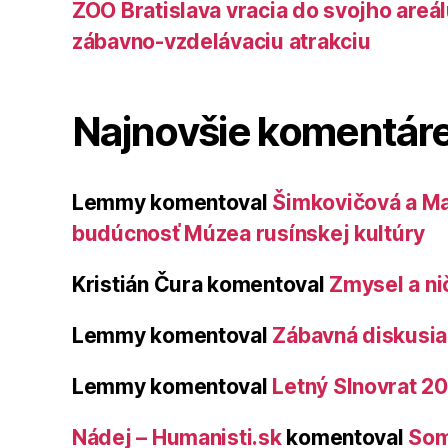
ZOO Bratislava vracia do svojho areá
zábavno-vzdelávaciu atrakciu
Najnovšie komentár
Lemmy
komentoval
Šimkovičová a Ma
budúcnosť Múzea rusínskej kultúry
Kristián Čura
komentoval
Zmysel a ni
Lemmy
komentoval
Zábavná diskusia 
Lemmy
komentoval
Letný Slnovrat 2
Nádej – Humanisti.sk
komentoval
Som