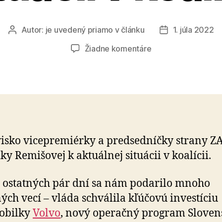
Autor:
je uvedený priamo v článku
1. júla 2022
Autor
Dátum
článku
článku
na
Žiadne komentáre
Stanovisko
k
aktuálnej
situácii
v
koalícii
isko vicepremiérky a predsedníčky strany Z
ky Remišovej k aktuálnej situácii v koalícii.
 ostatných pár dní sa nám podarilo mnoho
ých vecí – vláda schválila kľúčovú investíciu
obilky
Volvo
, nový operačný program Sloven