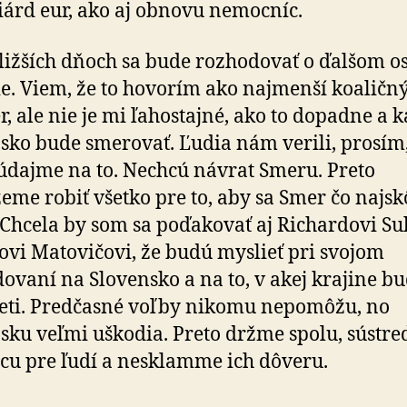
iárd eur, ako aj obnovu nemocníc.
ližších dňoch sa bude rozhodovať o ďalšom o
ie. Viem, že to hovorím ako najmenší koaličn
r, ale nie je mi ľahostajné, ako to dopadne a 
sko bude smerovať. Ľudia nám verili, prosím
dajme na to. Nechcú návrat Smeru. Preto
me robiť všetko pre to, aby sa Smer čo najsk
. Chcela by som sa poďakovať aj Richardovi Sul
rovi Matovičovi, že budú myslieť pri svojom
ovaní na Slovensko a na to, v akej krajine bu
eti. Predčasné voľby nikomu nepomôžu, no
sku veľmi uškodia. Preto držme spolu, sústr
cu pre ľudí a nesklamme ich dôveru.