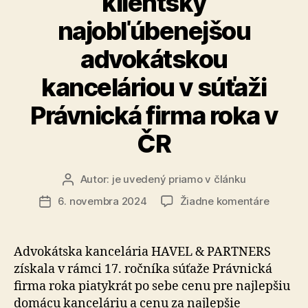
klientsky
najobľúbenejšou
advokátskou
kanceláriou v súťaži
Právnická firma roka v
ČR
Autor:
je uvedený priamo v článku
Autor
článku
na
6. novembra 2024
Žiadne komentáre
Dátum
HAVEL
článku
&
PARTNE
Advokátska kancelária HAVEL & PARTNERS
piatykrá
získala v rámci 17. ročníka súťaže Právnická
po
firma roka piatykrát po sebe cenu pre najlepšiu
sebe
domácu kanceláriu a cenu za najlepšie
najlepš