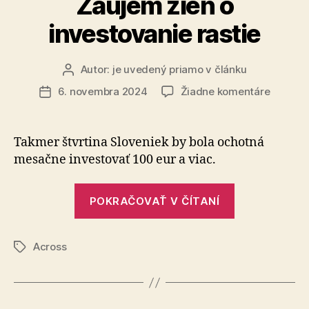
Záujem žien o
investovanie rastie
Autor:
je uvedený priamo v článku
Autor
článku
na
6. novembra 2024
Žiadne komentáre
Dátum
Záujem
článku
žien
o
Takmer štvrtina Sloveniek by bola ochotná
investo
mesačne investovať 100 eur a viac.
rastie
„Záujem
POKRAČOVAŤ V ČÍTANÍ
žien
o
Across
investovani
Značky
rastie“