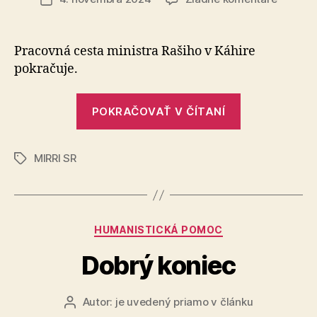
Skúseno
článku
Egypta
v
Pracovná cesta ministra Rašiho v Káhire
zavádza
pokračuje.
Smart
cities
„Skúsenosti
technol
POKRAČOVAŤ V ČÍTANÍ
Egypta
sú
pre
v
nás
MIRRI SR
zavádzaní
Značky
inšpirat
Smart
cities
technológií
Kategórie
HUMANISTICKÁ POMOC
sú
pre
Dobrý koniec
nás
inšpiratívne
Autor:
je uvedený priamo v článku
Autor