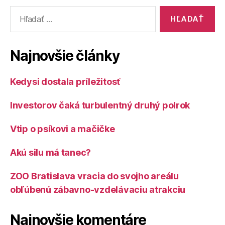
Vyhľadať:
Najnovšie články
Kedysi dostala príležitosť
Investorov čaká turbulentný druhý polrok
Vtip o psíkovi a mačičke
Akú silu má tanec?
ZOO Bratislava vracia do svojho areálu
obľúbenú zábavno-vzdelávaciu atrakciu
Najnovšie komentáre