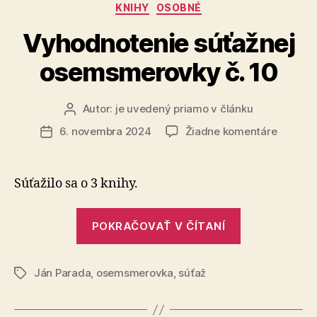
Kategórie
KNIHY
OSOBNÉ
Vyhodnotenie súťažnej
osemsmerovky č. 10
Autor:
je uvedený priamo v článku
Autor
článku
na
6. novembra 2024
Žiadne komentáre
Dátum
Vyhodn
článku
súťažne
osemsm
Súťažilo sa o 3 knihy.
č.
10
„Vyhodnoten
POKRAČOVAŤ V ČÍTANÍ
súťažnej
osemsmerov
Ján Parada
,
osemsmerovka
,
súťaž
č.
Značky
10“