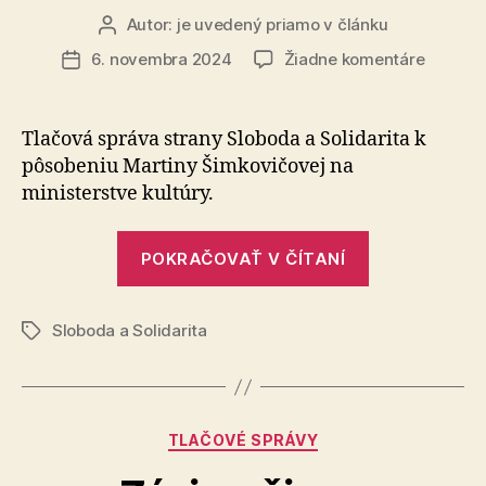
Právnická
Autor:
je uvedený priamo v článku
Autor
článku
firma
na
6. novembra 2024
Žiadne komentáre
Dátum
roka
Čistky
článku
na
v
ministe
Tlačová správa strany Sloboda a Solidarita k
ČR“
kultúry
pôsobeniu Martiny Šimkovičovej na
sú
ministerstve kultúry.
neakcep
a
„Čistky
musia
POKRAČOVAŤ V ČÍTANÍ
na
skončiť
ministerstve
Sloboda a Solidarita
kultúry
Značky
sú
neakceptova
a
Kategórie
TLAČOVÉ SPRÁVY
musia
skončiť“