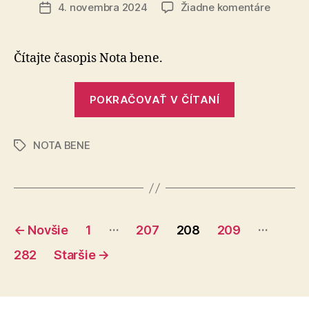
článku
na
4. novembra 2024
Žiadne komentáre
Dátum
Dobrý
článku
koniec
Čítajte časopis Nota bene.
„Dobrý
POKRAČOVAŤ V ČÍTANÍ
koniec“
NOTA BENE
Značky
Stránkovanie
…
…
←
Novšie
1
207
208
209
príspevkov
282
Staršie
→