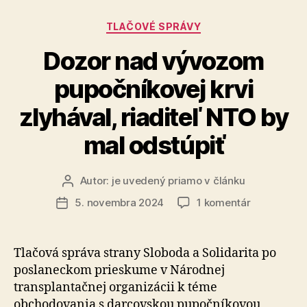
Kategórie
TLAČOVÉ SPRÁVY
Dozor nad vývozom
pupočníkovej krvi
zlyhával, riaditeľ NTO by
mal odstúpiť
Autor:
je uvedený priamo v článku
Autor
článku
na
5. novembra 2024
1 komentár
Dátum
Dozor
článku
nad
vývozom
Tlačová správa strany Sloboda a Solidarita po
pupočníkov
poslaneckom prieskume v Národnej
krvi
transplantačnej organizácii k téme
zlyhával,
obchodovania s darcovskou pupočníkovou