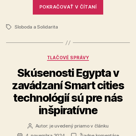
„Robert
a Sever
POKRAČOVAŤ V ČÍTANÍ
Fico
Kórea
pomáha
hanebne
Rusku
Sloboda a Solidarita
mlčí
Značky
na
o tom,
Ukrajin
ako
Čína
Kategórie
TLAČOVÉ SPRÁVY
a Severná
Kórea
Skúsenosti Egypta v
pomáhajú
zavádzaní Smart cities
Rusku
na
technológií sú pre nás
Ukrajine“
inšpiratívne
Autor:
je uvedený priamo v článku
Autor
článku
na
4. novembra 2024
Žiadne komentáre
Dátum