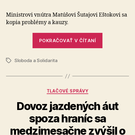
newslet
SaS
Ministrovi vnútra Matúšovi Šutajovi Eštokovi sa
kopia problémy a kauzy.
„Týždňový
POKRAČOVAŤ V ČÍTANÍ
newsletter
SaS“
Sloboda a Solidarita
Značky
Kategórie
TLAČOVÉ SPRÁVY
Dovoz jazdených áut
spoza hraníc sa
medzimesačne zvýšil o