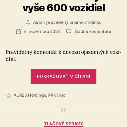
vyše 600 vozidiel
Autor:
je uvedený priamo v článku
Autor
článku
na
4. novembra 2024
Žiadne komentáre
Dátum
Dovoz
článku
jazdený
áut
Pravidelný komentár k do­vo­zu ojaz­de­ných vo­zi­
spoza
diel.
hraníc
sa
„Dovoz
medzim
POKRAČOVAŤ V ČÍTANÍ
jazdených
zvýšil
o
áut
vyše
AURES Holdings
,
PR Clinic
spoza
Značky
600
hraníc
vozidiel
sa
medzimesač
Kategórie
TLAČOVÉ SPRÁVY
zvýšil