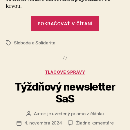
riaditeľ
krvou.
NTO
by
mal
„Dozor
POKRAČOVAŤ V ČÍTANÍ
odstúpiť
nad
vývozom
Sloboda a Solidarita
pupočníkove
Značky
krvi
zlyhával,
riaditeľ
Kategórie
TLAČOVÉ SPRÁVY
NTO
by
Týždňový newsletter
mal
SaS
odstúpiť“
Autor:
je uvedený priamo v článku
Autor
článku
na
4. novembra 2024
Žiadne komentáre
Dátum
Týždňo
článku