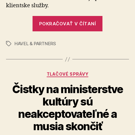
klientske služby.
domác
a
klientsk
„HAVEL
POKRAČOVAŤ V ČÍTANÍ
najobľú
&
advoká
PARTNERS
kancelá
HAVEL & PARTNERS
piatykrát
Značky
v
po
súťaži
Právnic
sebe
firma
najlepšou
roka
Kategórie
TLAČOVÉ SPRÁVY
domácou
v
a
Čistky na ministerstve
ČR
klientsky
kultúry sú
najobľúbene
advokátskou
neakceptovateľné a
kanceláriou
musia skončiť
v
súťaži