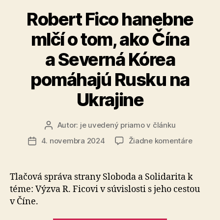
o
Robert Fico hanebne
vyše
mlčí o tom, ako Čína
600
vozidiel“
a Severná Kórea
pomáhajú Rusku na
Ukrajine
Autor:
je uvedený priamo v článku
Autor
článku
na
4. novembra 2024
Žiadne komentáre
Dátum
Robert
článku
Fico
hanebn
Tlačová správa strany Sloboda a Solidarita k
mlčí
téme: Výzva R. Ficovi v sú­vis­losti s jeho cestou
o tom,
v Číne.
ako
Čína