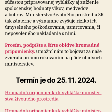
súčasťou pri­pra­vo­va­nej vyhlášky aj zní­že­nie
spo­lo­čen­skej hod­no­ty vlkov, medveďov
a bobrov. Mi­nis­ter­stvo ži­vot­né­ho prostredia SR
tak zá­mer­ne a význam­ne zvy­šu­je riziko ich
úmy­sel­né­ho poško­dzo­va­nia, usmrco­va­nia, či
ne­po­vo­le­né­ho nakla­da­nia s nimi.
Prosím, podpíšte a šírte obi­dve hro­mad­né
pri­po­mien­ky.
Umožní nám to bo­jo­vať za naše
zvie­ratá priamo ro­ko­va­ním na pôde obi­dvoch
mi­nis­ter­stiev.
Termín je do 25. 11. 2024.
Hromadná pripomienka k vy­hláš­ke mi­nis­ter­
stva ži­vot­né­ho prostre­dia
Hromadná pripomienka k vy­hláš­ke mi­nis­ter­