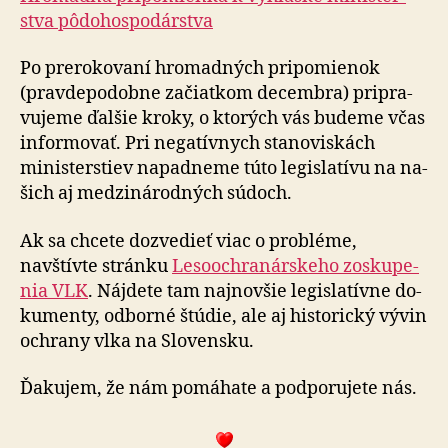
stva pô­do­hospo­dár­stva
Po prerokovaní hromadných pripomienok
(prav­de­po­dob­ne za­čiat­kom de­cem­bra) pri­pra­
vu­je­me ďalšie kroky, o kto­rých vás budeme včas
infor­mo­vať. Pri ne­ga­tív­nych sta­no­vis­kách
ministerstiev na­pad­ne­me túto le­gis­la­tí­vu na na­
šich aj me­dzi­ná­rod­ných súdoch.
Ak sa chcete dozvedieť viac o probléme,
navštívte stránku
Le­so­ochra­nár­skeho zosku­pe­
nia VLK
. Nájdete tam naj­nov­šie legislatívne do­
ku­men­ty, odborné štúdie, ale aj histo­rický vývin
ochrany vlka na Slo­ven­sku.
Ďakujem, že nám pomáhate a pod­po­ru­je­te nás.