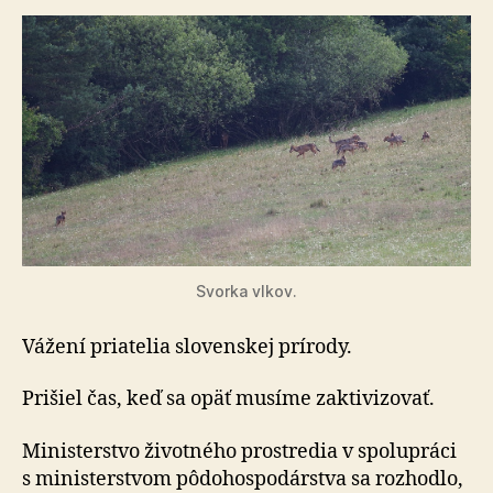
Svorka vlkov.
Vážení priatelia slo­ven­skej prí­ro­dy.
Prišiel čas, keď sa opäť musíme zakti­vi­zo­vať.
Ministerstvo životného prostredia v spo­lu­prá­ci
s mi­nis­ter­stvom pô­do­hospo­dár­stva sa rozhodlo,