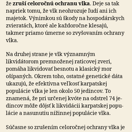
že
zruší ce­lo­roč­nú ochranu vlka
. Deje sa tak
napriek tomu, že vlk ne­ohro­zu­je ľudí ani ich
majetok. Výnimkou sú škody na hospo­dár­skych
zvie­ra­tách, ktoré ale kaž­do­roč­ne klesajú,
takmer priamo úmerne so zvy­šo­va­ním ochrany
vlka.
Na druhej strane je vlk významným
likvidátorom pre­mno­že­nej ra­ti­co­vej zveri,
pomáha likvidovať besnotu a kla­sický mor
ošípaných. Okrem toho, ostatné genetické dáta
ukazujú, že efektívna veľkosť karpatskej
populácie vlka je len okolo 50 jedincov. To
znamená, že pri určenej kvóte na odstrel 74 je­
din­cov môže dôjsť k likvi­dá­cii kar­pat­skej po­pu­
lá­cie a na­su­nu­tiu nížinnej po­pu­lá­cie vlka.
Súčasne so zrušením celoročnej ochrany vlka je