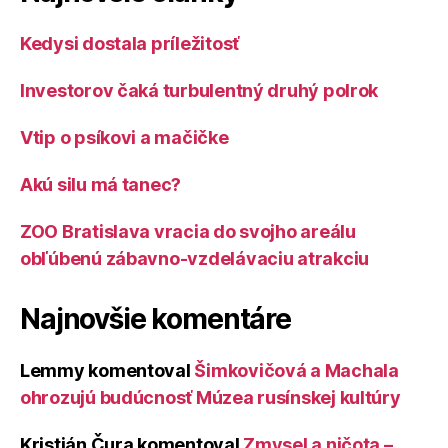
Kedysi dostala príležitosť
Investorov čaká turbulentný druhý polrok
Vtip o psíkovi a mačičke
Akú silu má tanec?
ZOO Bratislava vracia do svojho areálu
obľúbenú zábavno-vzdelávaciu atrakciu
Najnovšie komentáre
Lemmy
komentoval
Šimkovičová a Machala
ohrozujú budúcnosť Múzea rusínskej kultúry
Kristián Čura
komentoval
Zmysel a ničota –