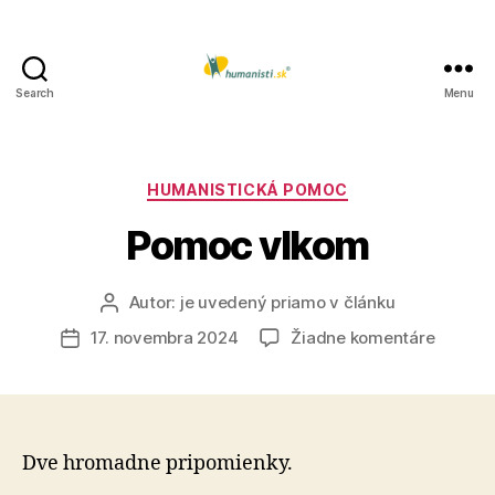
Search
Menu
Humanisti.sk
Kategórie
HUMANISTICKÁ POMOC
Pomoc vlkom
Autor:
je uvedený priamo v článku
Autor
článku
na
17. novembra 2024
Žiadne komentáre
Dátum
Pomoc
článku
vlkom
Dve hromadne pripomienky.