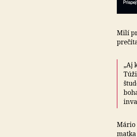
Milí pr
prečít
„Aj 
Túži
štud
boha
inva
Mário 
matka 