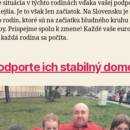
e situácia v týchto rodinách vďaka vašej pod­po
­nej­šia. Je to však len začiatok. Na Slo­ven­sku je
rodín, ktoré sú na za­čiat­ku bludného kruhu
y. Prispejme spolu k zmene! Každé vaše euro
, každá rodina sa počíta.
odporte ich stabilný dom