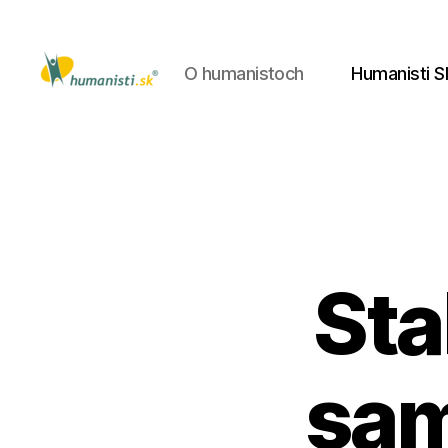
O humanistoch
Humanisti S
Humanisti.sk
Sta
sam