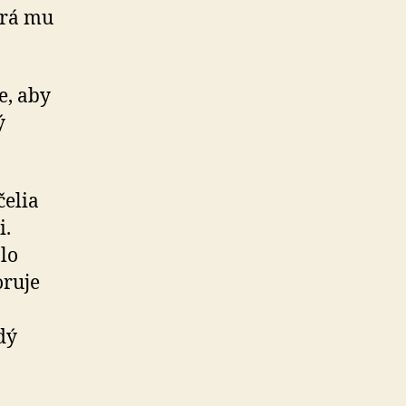
torá mu
e, aby
ý
čelia
i.
lo
oruje
dý