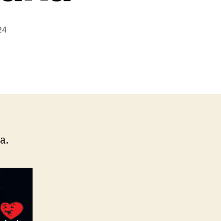
24
a.