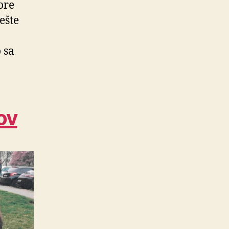
­re
 ešte
 sa
ov