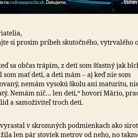
iatelia,
ajte si prosím príbeh skutočného, vytrva­lé­ho o
keď sa občas trápim, z detí som šťastný jak blc
l som mať deti, a deti mám – aj keď nie som
ovaný, nemám vysokú školu ani maturitu, ni
tý. Nemám nič… len deti,“ hovorí Mário, pra
lid a samoživiteľ troch detí.
vyrastal v skromných podmienkach ako sirot
žila len pár stoviek metrov od neho, no takm