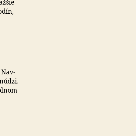
ž­šie
odín,
 Nav­
 núdzi.
­plnom