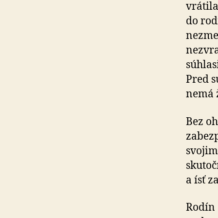
vrátil
do rod
nezmen
nezvra
súhlas
Pred s
nemá 
Bez oh
zabezp
svojim
skuto
a ísť 
Rodín 