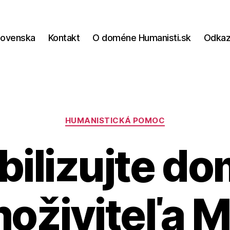
lovenska
Kontakt
O doméne Humanisti.sk
Odka
Kategórie
HUMANISTICKÁ POMOC
bilizujte d
oživiteľa M