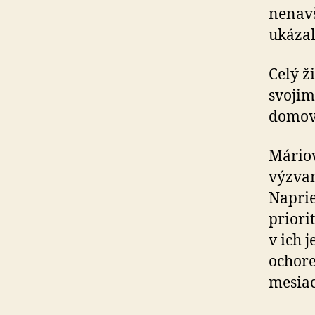
ne­navš
ukázal
Celý ž
svojim 
domov
Máriov
výzva
Naprie
priori
v ich 
ochore
mesiac