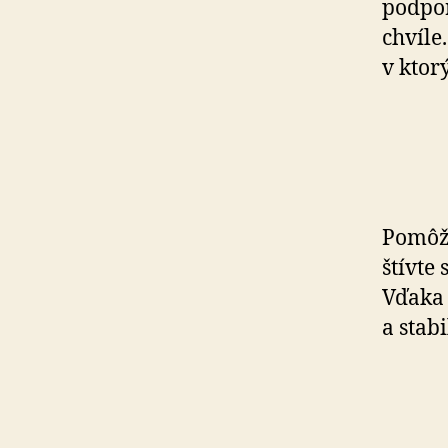
podpor
chvíle.
v ktorý
Pomôž
štív­te
Vďaka 
a sta­b