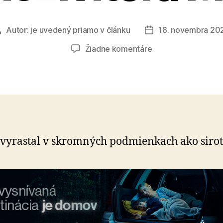
Autor:
je uvedený priamo v článku
18. novembra 20
Autor
Dátum
článku
článku
na
Žiadne komentáre
Stabilizujte
domov
samoživiteľa
Mária
vyrastal v skromných pod­mien­kach ako si­ro­t