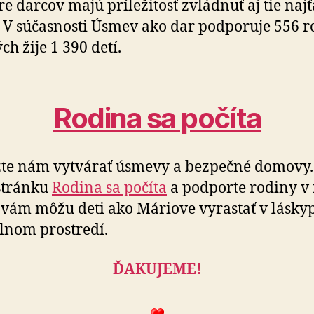
e darcov majú príležitosť zvládnuť aj tie naj­ťa
 V sú­čas­nosti Úsmev ako dar pod­po­ru­je 556 r
ch žije 1 390 detí.
Rodina sa počíta
te nám vytvárať úsmevy a bezpečné domovy.
 stránku
Rodina sa počíta
a pod­por­te ro­di­ny v
vám môžu deti ako Máriove vy­rastať v lásky
il­nom prostredí.
ĎAKUJEME!