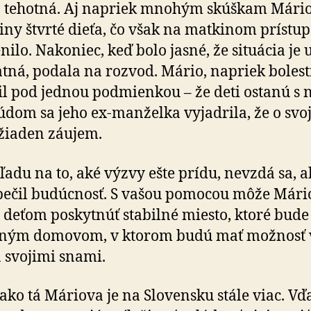
a tehotná. Aj napriek mnohým skúškam Mário
iny štvrté dieťa, čo však na matkinom prístup
ilo. Nakoniec, keď bolo jasné, že situácia je 
tná, podala na rozvod. Mário, napriek bolesti
il pod jednou podmienkou – že deti ostanú s 
údom sa jeho ex-manželka vyjadrila, že o svoj
žiaden záujem.
ľadu na to, aké výzvy ešte prídu, nevzdá sa, 
ečil budúcnosť. S vašou pomocou môže Mári
 deťom poskytnúť stabilné miesto, ktoré bude
čným domovom, v ktorom budú mať možnosť 
za svojimi snami.
ako tá Máriova je na Slovensku stále viac. Vď