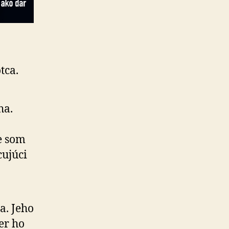
tca.
ha.
e som
cujúci
a. Jeho
er ho