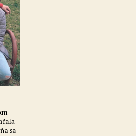
vom
začala
dňa sa