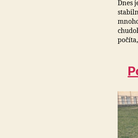
Dnes j
sta­bil
mnoho 
chudob
počíta
P