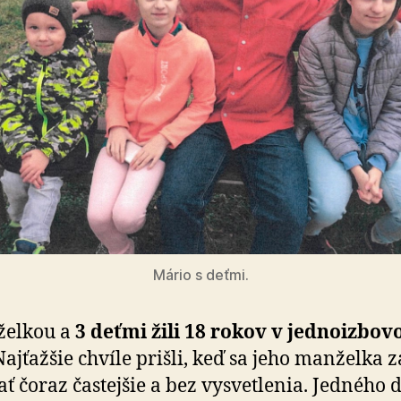
Mário s deťmi.
želkou a
3 deťmi žili 18 rokov v jed­no­iz­bo­
Naj­ťaž­šie chvíle prišli, keď sa jeho manželka 
ať čoraz častejšie a bez vysvetlenia. Jedného 