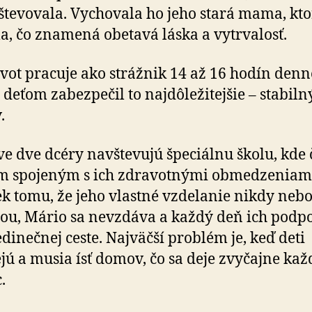
te­vo­va­la. Vy­cho­va­la ho jeho stará mama, k
a, čo znamená obetavá láska a vytrva­losť.
ivot pracuje ako strážnik 14 až 16 hodín denn
deťom za­bez­pe­čil to naj­dô­le­ži­tej­šie – sta­bil­n
.
e dve dcéry navštevujú špeciálnu školu, kde 
m spojeným s ich zdravotnými obmedzeniam
k tomu, že jeho vlastné vzdelanie nikdy nebo
tou, Mário sa nevzdáva a každý deň ich podp
jedinečnej ceste. Najväčší problém je, keď deti
jú a musia ísť domov, čo sa deje zvyčajne kaž
.