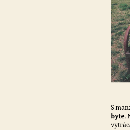
S man
byte
. 
vytrác