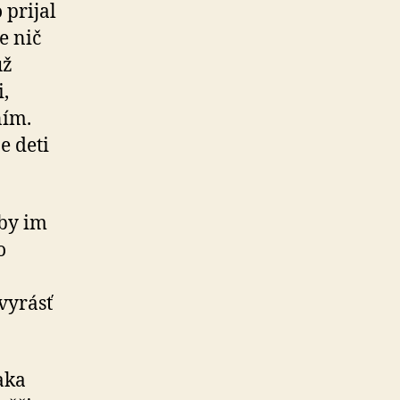
 prijal
e nič
už
,
ním.
e deti
aby im
o
vyrásť
aka