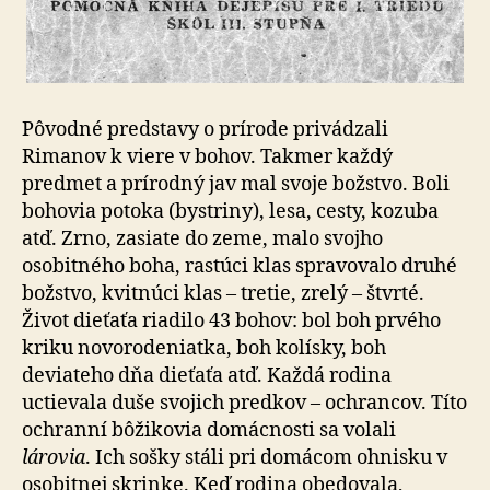
Pôvodné predstavy o prírode privádzali
Rimanov k viere v bohov. Takmer každý
predmet a prírodný jav mal svoje božstvo. Boli
bohovia potoka (bystriny), lesa, cesty, kozuba
atď. Zrno, zasiate do zeme, malo svojho
osobitného boha, rastúci klas spravovalo druhé
božstvo, kvitnúci klas – tretie, zrelý – štvrté.
Život dieťaťa riadilo 43 bohov: bol boh prvého
kriku novorodeniatka, boh kolísky, boh
deviateho dňa dieťaťa atď. Každá rodina
uctievala duše svojich predkov – ochrancov. Títo
ochranní bôžikovia domácnosti sa volali
lárovia
. Ich sošky stáli pri domácom ohnisku v
osobitnej skrinke. Keď rodina obedovala,