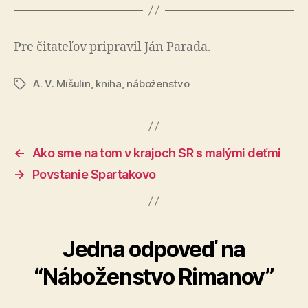
Pre čitateľov pripravil Ján Parada.
A. V. Mišulin
,
kniha
,
náboženstvo
Značky
←
Ako sme na tom v krajoch SR s malými deťmi
→
Povstanie Spartakovo
Jedna odpoveď na
“Náboženstvo Rimanov”