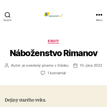
Search
Menu
Humanisti.sk
Kategórie
KNIHY
Náboženstvo Rimanov
Autor:
je uvedený priamo v článku
10. júna 2022
Autor
Dátum
článku
článku
na
1 komentár
Náboženstvo
Rimanov
Dejiny starého veku.