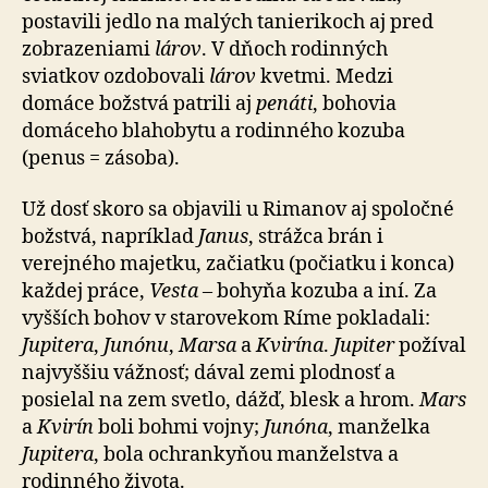
postavili jedlo na malých tanierikoch aj pred
zobrazeniami
lárov
. V dňoch rodinných
sviatkov ozdobovali
lárov
kvetmi. Medzi
domáce božstvá patrili aj
penáti
, bohovia
domáceho blahobytu a rodinného kozuba
(penus = zásoba).
Už dosť skoro sa objavili u Rimanov aj spoločné
božstvá, napríklad
Janus
, strážca brán i
verejného majetku, začiatku (počiatku i konca)
každej práce,
Vesta
– bohyňa kozuba a iní. Za
vyšších bohov v starovekom Ríme pokladali:
Jupitera
,
Junónu
,
Marsa
a
Kvirína
.
Jupiter
požíval
najvyššiu vážnosť; dával zemi plodnosť a
posielal na zem svetlo, dážď, blesk a hrom.
Mars
a
Kvirín
boli bohmi vojny;
Junóna
, manželka
Jupitera
, bola ochrankyňou manželstva a
rodinného života.