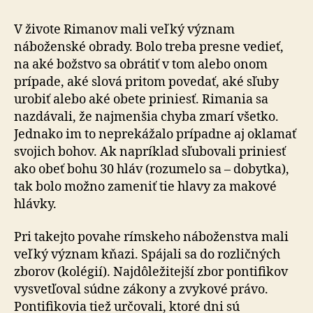
V živote Rimanov mali veľký význam
náboženské obrady. Bolo treba presne vedieť,
na aké božstvo sa obrátiť v tom alebo onom
prípade, aké slová pritom povedať, aké sľuby
urobiť alebo aké obete priniesť. Rimania sa
nazdávali, že najmenšia chyba zmarí všetko.
Jednako im to neprekážalo prípadne aj oklamať
svojich bohov. Ak napríklad sľubovali priniesť
ako obeť bohu 30 hláv (rozumelo sa – dobytka),
tak bolo možno zameniť tie hlavy za makové
hlávky.
Pri takejto povahe rímskeho náboženstva mali
veľký význam kňazi. Spájali sa do rozličných
zborov (kolégií). Najdôležitejší zbor pontifikov
vysvetľoval súdne zákony a zvykové právo.
Pontifikovia tiež určovali, ktoré dni sú