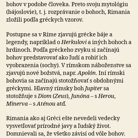
bohov v podobe človeka. Preto svoju mytológiu
(bájoslovie), t. j. rozprávanie o bohoch, Rimania
zložili podľa gréckych vzorov.
Postupne sa v Ríme zjavujú grécke báje a
legendy, napríklad o
Herkulovi
a iných bohoch a
hrdinoch. Podľa gréckeho zvyku si začínajú
bohov predstavovať ako ľudí a robiť ich
vyobrazenia (sochy). V rímskom náboženstve sa
zjavujú nové božstvá, napr.
Apolón
. Iní rímski
bohovia sa začínajú stotožňovať s obdobnými
gréckymi. Hlavný rímsky boh
Jupiter
sa
stotožňuje s
Diom
(
Zeus
),
Junóna
– s
Herou
,
Minerva
– s
Aténou
atď.
Rimania ako aj Gréci ešte nevedeli vedecky
vysvetľovať prírodné javy a ľudský život.
Domnievali sa, že všetko závisí od vôle bohov.