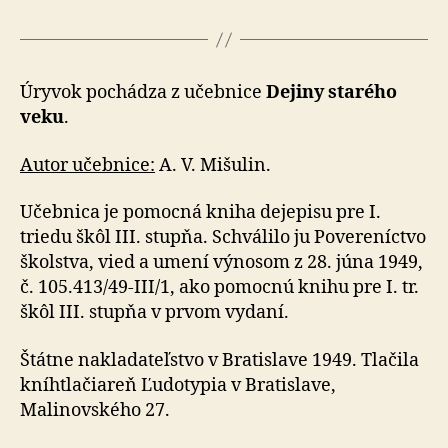
Úryvok pochádza z učebnice
Dejiny starého
veku
.
Autor učebnice:
A. V. Mišulin.
Učebnica je pomocná kniha dejepisu pre I.
triedu škôl III. stupňa. Schválilo ju Povereníctvo
školstva, vied a umení výnosom z 28. júna 1949,
č. 105.413/49-III/1, ako pomocnú knihu pre I. tr.
škôl III. stupňa v prvom vydaní.
Štátne nakladateľstvo v Bratislave 1949. Tlačila
kníhtlačiareň Ľudotypia v Bratislave,
Malinovského 27.