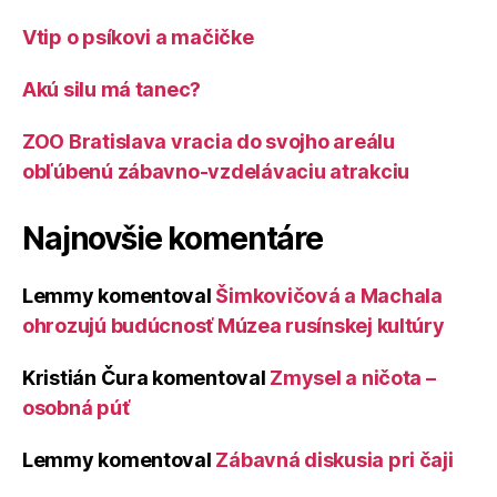
Vtip o psíkovi a mačičke
Akú silu má tanec?
ZOO Bratislava vracia do svojho areálu
obľúbenú zábavno-vzdelávaciu atrakciu
Najnovšie komentáre
Lemmy
komentoval
Šimkovičová a Machala
ohrozujú budúcnosť Múzea rusínskej kultúry
Kristián Čura
komentoval
Zmysel a ničota –
osobná púť
Lemmy
komentoval
Zábavná diskusia pri čaji