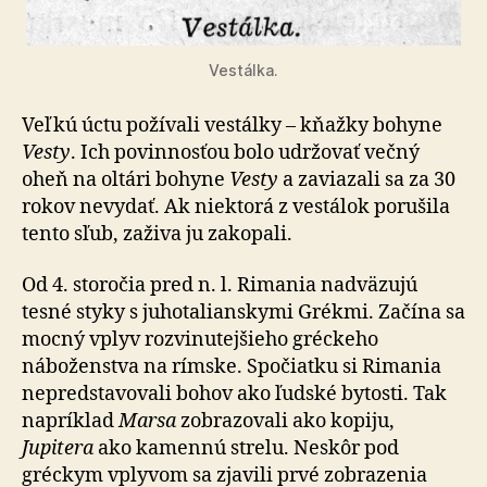
Vestálka.
Veľkú úctu požívali vestálky – kňažky bohyne
Vesty
. Ich povinnosťou bolo udržovať večný
oheň na oltári bohyne
Vesty
a zaviazali sa za 30
rokov nevydať. Ak niektorá z vestálok porušila
tento sľub, zaživa ju zakopali.
Od 4. storočia pred n. l. Rimania nadväzujú
tesné styky s juhotalianskymi Grékmi. Začína sa
mocný vplyv rozvinutejšieho gréckeho
náboženstva na rímske. Spočiatku si Rimania
nepredstavovali bohov ako ľudské bytosti. Tak
napríklad
Marsa
zobrazovali ako kopiju,
Jupitera
ako kamennú strelu. Neskôr pod
gréckym vplyvom sa zjavili prvé zobrazenia