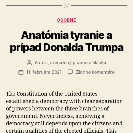
Kategórie
OSOBNÉ
Anatómia tyranie a
prípad Donalda Trumpa
Autor:
je uvedený priamo v článku
Autor
článku
na
11. februára 2021
Žiadne komentáre
Dátum
Anatómi
článku
tyranie
a
The Constitution of the United States
prípad
established a democracy with clear separation
Donalda
of powers between the three branches of
Trumpa
government. Nevertheless, achieving a
democracy still depends upon the citizens and
certain qualities of the elected officials. This