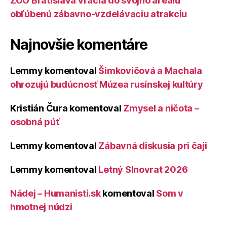
ZOO Bratislava vracia do svojho areálu
obľúbenú zábavno-vzdelávaciu atrakciu
Najnovšie komentáre
Lemmy
komentoval
Šimkovičová a Machala
ohrozujú budúcnosť Múzea rusínskej kultúry
Kristián Čura
komentoval
Zmysel a ničota –
osobná púť
Lemmy
komentoval
Zábavná diskusia pri čaji
Lemmy
komentoval
Letný Slnovrat 2026
Nádej – Humanisti.sk
komentoval
Som v
hmotnej núdzi