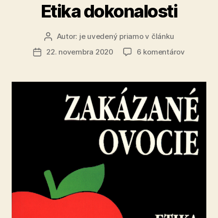
Etika dokonalosti
Autor:
je uvedený priamo v článku
Autor
článku
na
22. novembra 2020
6 komentárov
Dátum
Etika
článku
dokonalos