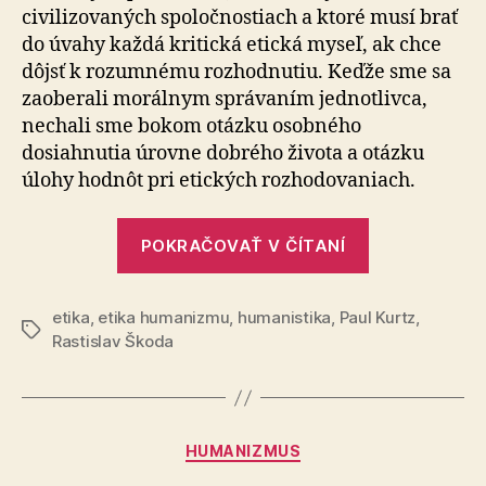
civilizovaných spoločnostiach a ktoré musí brať
do úvahy každá kritická etická myseľ, ak chce
dôjsť k rozumnému rozhodnutiu. Keďže sme sa
zaoberali morálnym správaním jednotlivca,
nechali sme bokom otázku osobného
dosiahnutia úrovne dobrého života a otázku
úlohy hodnôt pri etických rozhodovaniach.
„Etika
POKRAČOVAŤ V ČÍTANÍ
dokonalosti“
etika
,
etika humanizmu
,
humanistika
,
Paul Kurtz
,
Značky
Rastislav Škoda
Kategórie
HUMANIZMUS