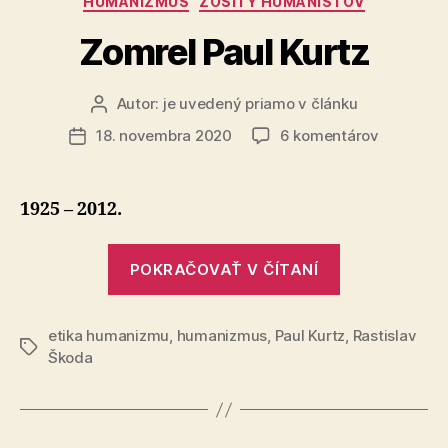
HUMANIZMUS
ZOŠITY HUMANISTOV
Zomrel Paul Kurtz
Autor:
je uvedený priamo v článku
Autor
článku
na
18. novembra 2020
6 komentárov
Dátum
Zomrel
článku
Paul
Kurtz
1925 – 2012.
„Zomrel
POKRAČOVAŤ V ČÍTANÍ
Paul
Kurtz“
etika humanizmu
,
humanizmus
,
Paul Kurtz
,
Rastislav
Značky
Škoda