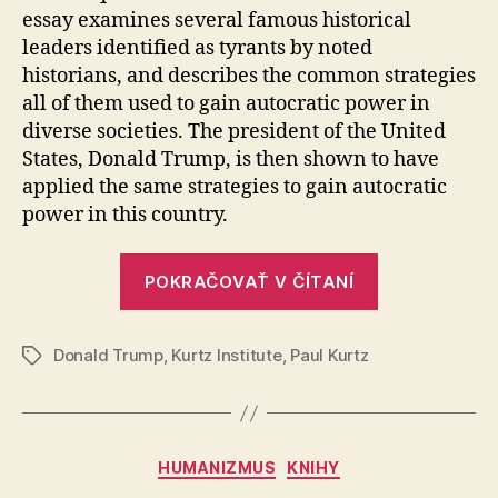
essay examines several famous historical
leaders identified as tyrants by noted
historians, and describes the common strategies
all of them used to gain autocratic power in
diverse societies. The president of the United
States, Donald Trump, is then shown to have
applied the same strategies to gain autocratic
power in this country.
„Anatómia
POKRAČOVAŤ V ČÍTANÍ
tyranie
a
Donald Trump
,
Kurtz Institute
,
Paul Kurtz
prípad
Značky
Donalda
Trumpa“
Kategórie
HUMANIZMUS
KNIHY