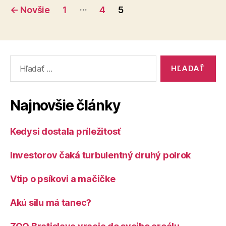
Stránkovanie
…
←
Novšie
1
4
5
príspevkov
Vyhľadať:
Najnovšie články
Kedysi dostala príležitosť
Investorov čaká turbulentný druhý polrok
Vtip o psíkovi a mačičke
Akú silu má tanec?