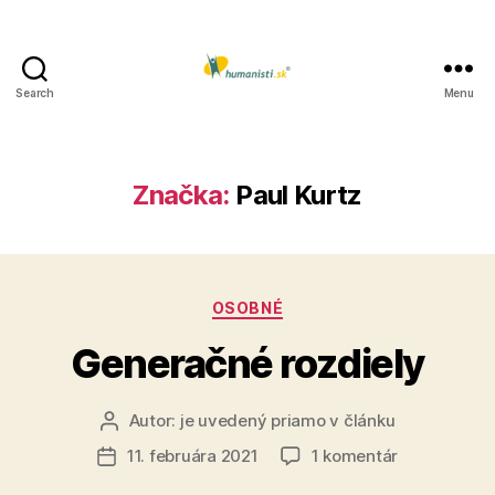
Search
Menu
Humanisti.sk
Značka:
Paul Kurtz
Kategórie
OSOBNÉ
Generačné rozdiely
Autor:
je uvedený priamo v článku
Autor
článku
na
11. februára 2021
1 komentár
Dátum
Generačné
článku