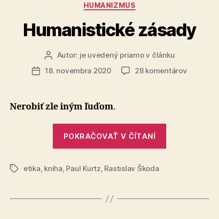
Kategórie
HUMANIZMUS
Humanistické zásady
Autor:
je uvedený priamo v článku
Autor
článku
na
18. novembra 2020
28 komentárov
Dátum
Humanist
článku
zásady
Nerobiť zle iným ľuďom
.
„Humanistic
POKRAČOVAŤ V ČÍTANÍ
zásady“
etika
,
kniha
,
Paul Kurtz
,
Rastislav Škoda
Značky