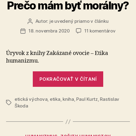
Prečo mám byť morálny?
Autor:
je uvedený priamo v článku
Autor
článku
na
18. novembra 2020
11 komentárov
Dátum
Prečo
článku
mám
byť
Úryvok z knihy Zakázané ovocie – Etika
morálny?
humanizmu.
„Prečo
POKRAČOVAŤ V ČÍTANÍ
mám
byť
etická výchova
,
etika
,
kniha
,
Paul Kurtz
,
Rastislav
morálny?“
Značky
Škoda
Kategórie