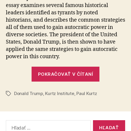
essay examines several famous historical
leaders identified as tyrants by noted
historians, and describes the common strategies
all of them used to gain autocratic power in
diverse societies. The president of the United
States, Donald Trump, is then shown to have
applied the same strategies to gain autocratic
power in this country.
„Anatómia
POKRAČOVAŤ V ČÍTANÍ
tyranie
a
Donald Trump
,
Kurtz Institute
,
Paul Kurtz
prípad
Značky
Donalda
Trumpa“
Vyhľadať: