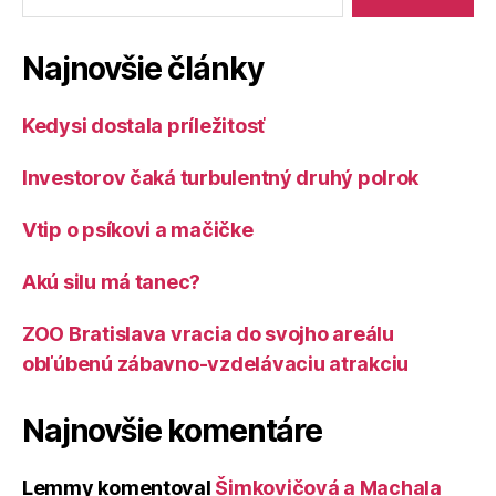
Najnovšie články
Kedysi dostala príležitosť
Investorov čaká turbulentný druhý polrok
Vtip o psíkovi a mačičke
Akú silu má tanec?
ZOO Bratislava vracia do svojho areálu
obľúbenú zábavno-vzdelávaciu atrakciu
Najnovšie komentáre
Lemmy
komentoval
Šimkovičová a Machala