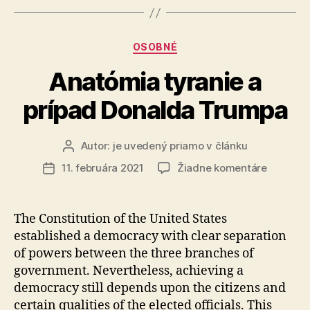
Kategórie
OSOBNÉ
Anatómia tyranie a
prípad Donalda Trumpa
Autor:
je uvedený priamo v článku
Autor
článku
na
11. februára 2021
Žiadne komentáre
Dátum
Anatómi
článku
tyranie
a
The Constitution of the United States
prípad
established a democracy with clear separation
Donalda
of powers between the three branches of
Trumpa
government. Nevertheless, achieving a
democracy still depends upon the citizens and
certain qualities of the elected officials. This