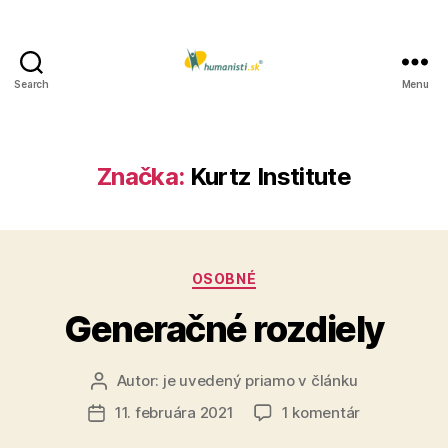
Search
Menu
Humanisti.sk
Značka:
Kurtz Institute
Kategórie
OSOBNÉ
Generačné rozdiely
Autor:
je uvedený priamo v článku
Autor
článku
na
11. februára 2021
1 komentár
Dátum
Generačné
článku