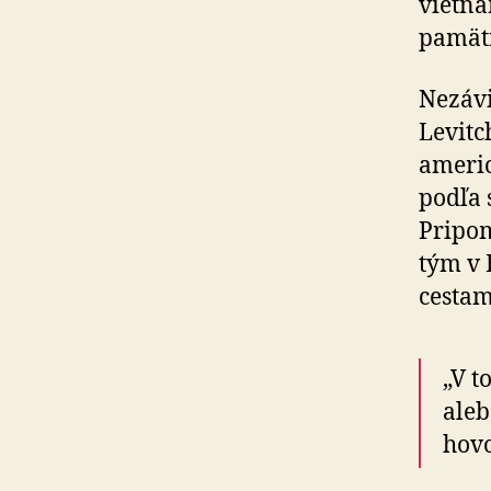
vietna
pamätn
Nezávi
Levitc
americ
podľa 
Pripom
tým v 
cestam
„V t
aleb
hovo