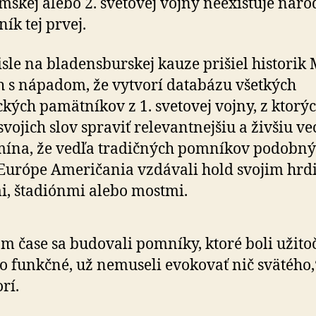
mskej alebo 2. svetovej vojny neexistuje nár
ík tej prvej.
sle na bladensburskej kauze prišiel historik
h s nápadom, že vytvorí databázu všetkých
kých pamätníkov z 1. svetovej vojny, z ktorý
svojich slov spraviť relevantnejšiu a živšiu ve
ína, že vedľa tradičných pomníkov podobn
Európe Američania vzdávali hold svojim hrd
i, štadiónmi alebo mostmi.
om čase sa budovali pomníky, ktoré boli užito
o funkčné, už nemuseli evokovať nič svätého,
rí.