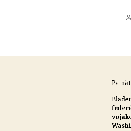
A
č
Pamätn
Bladen
feder
vojako
Washi