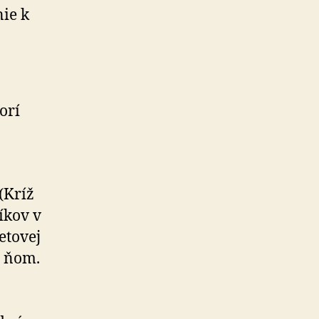
ie k
orí
(Kríž
íkov v
etovej
o ňom.