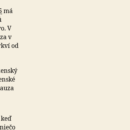
5
má
ú
o. V
za v
rkví od
ženský
jenské
kauza
 keď
 niečo