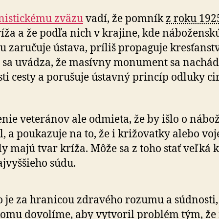
istickému zväzu
vadí, že pomník
z roku 192
ríža a že podľa nich v krajine, kde nábožensk
u zaručuje ústava, príliš propaguje kresťanstv
 sa uvádza, že masívny monument sa nachád
sti cesty a porušuje ústavný princíp odluky ci
nie veteránov ale odmieta, že by išlo o nábo
, a poukazuje na to, že i križovatky alebo vo
y majú tvar kríža. Môže sa z toho stať veľká 
ajvyššieho súdu.
o je za hranicou zdravého rozumu a súdnosti,
omu dovolíme, aby vytvoril problém tým, že