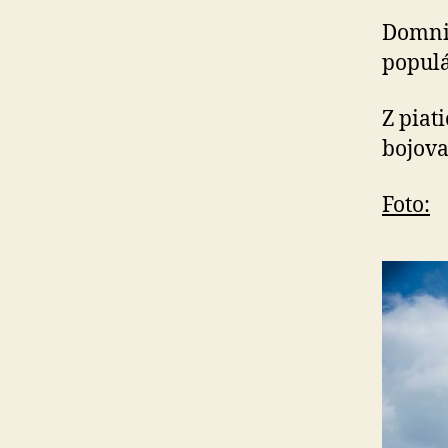
Domnie
populá
Z piat
bojova
Foto: