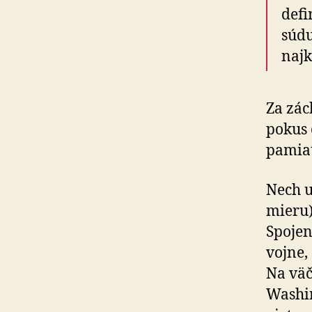
defi
súdu
najk
Za zác
pokus 
pamia
Nech u
mieru)
Spojen
vojne,
Na väč
Washin