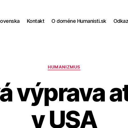
lovenska
Kontakt
O doméne Humanisti.sk
Odka
Kategórie
HUMANIZMUS
á výprava a
v USA