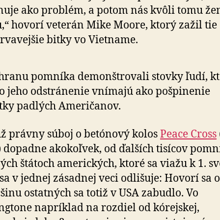
nuje ako problém, a potom nás kvôli tomu žen
,“ hovorí veterán Mike Moore, ktorý zažil tie
rvavejšie bitky vo Vietname.
hranu pomníka demonštrovali stovky ľudí, kt
o jeho odstránenie vnímajú ako pošpinenie
tky padlých Američanov.
ž právny súboj o betónový kolos
Peace Cross
 dopadne akokoľvek, od ďalších tisícov pomn
ých štátoch amerických, ktoré sa viažu k 1. sv
 sa v jednej zásadnej veci odlišuje: Hovorí sa 
šinu ostatných sa totiž v USA zabudlo. Vo
gtone napríklad na rozdiel od kórejskej,