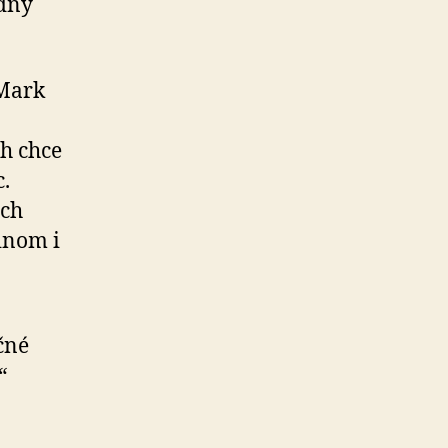
odný
 Mark
ch chce
c.
ých
inom i
čné
“