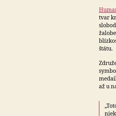
Human
tvar k
slobod
žalobe
blízko
štátu.
Združe
symbol
medail
až u n
„Tot
niek