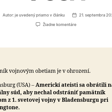
Autor:
je uvedený priamo v článku
21. septembra 20
utor
Dátum
lánku
článku
na
Žiadne komentáre
Krížová
výprava
ateistov
v
USA
ík vojnovým obetiam je v ohrození.
sburg (USA) –
Americkí ateisti sa obrátili n
álny súd, aby nechal odstrániť pamätník
m z 1. svetovej vojny v Bladensburgu pri
ngtone.