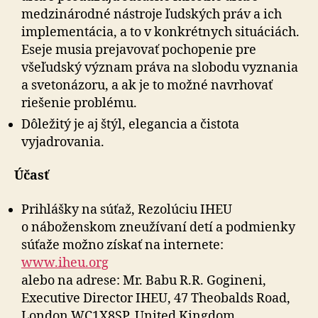
medzinárodné nástroje ľudských práv a ich
implementácia, a to v konkrétnych situáciách.
Eseje musia prejavovať pochopenie pre
všeľudský význam práva na slobodu vyznania
a svetonázoru, a ak je to možné navrhovať
riešenie problému.
Dôležitý je aj štýl, elegancia a čistota
vyjadrovania.
Účasť
Prihlášky na súťaž, Rezolúciu IHEU
o náboženskom zneužívaní detí a podmienky
súťaže možno získať na internete:
www.iheu.org
alebo na adrese: Mr. Babu R.R. Gogineni,
Executive Director IHEU, 47 Theobalds Road,
London WC1X8SP, United Kingdom.