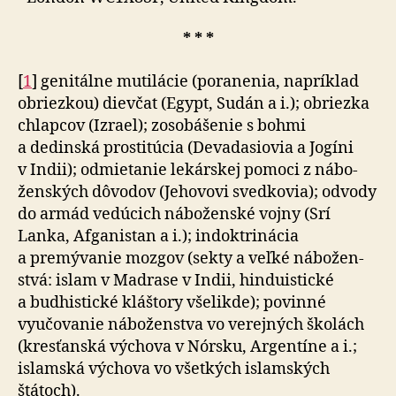
* * *
[
1
] genitálne mutilácie (poranenia, napríklad
obriezkou) dievčat (Egypt, Sudán a i.); obriezka
chlapcov (Izrael); zo­so­bá­še­nie s bohmi
a dedinská prostitúcia (Devadasiovia a Jogíni
v Indii); odmietanie lekárskej pomoci z ná­bo­
žen­ských dôvodov (Jehovovi svedkovia); odvody
do armád vedúcich náboženské vojny (Srí
Lanka, Afganistan a i.); indoktrinácia
a premývanie mozgov (sekty a veľ­ké ná­bo­žen­
stvá: islam v Madrase v Indii, hinduistické
a bud­his­tic­ké kláštory všelikde); povinné
vyučovanie náboženstva vo verejných školách
(kresťanská výchova v Nórsku, Ar­gen­tí­ne a i.;
islamská výchova vo všetkých islamských
štátoch).