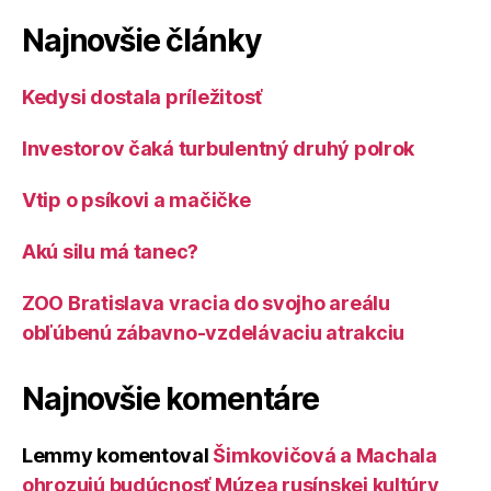
Najnovšie články
Kedysi dostala príležitosť
Investorov čaká turbulentný druhý polrok
Vtip o psíkovi a mačičke
Akú silu má tanec?
ZOO Bratislava vracia do svojho areálu
obľúbenú zábavno-vzdelávaciu atrakciu
Najnovšie komentáre
Lemmy
komentoval
Šimkovičová a Machala
ohrozujú budúcnosť Múzea rusínskej kultúry