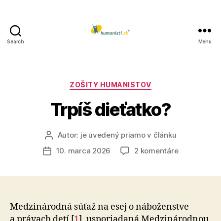
Search
Menu
Humanisti.sk
Kategórie
ZOŠITY HUMANISTOV
Trpíš dieťatko?
Autor:
je uvedený priamo v článku
Autor
článku
na
10. marca 2026
2 komentáre
Dátum
Trpíš
článku
dieťatko?
Medzinárodná súťaž na esej o náboženstve
a právach detí [
1
], usporiadaná Medzinárodnou