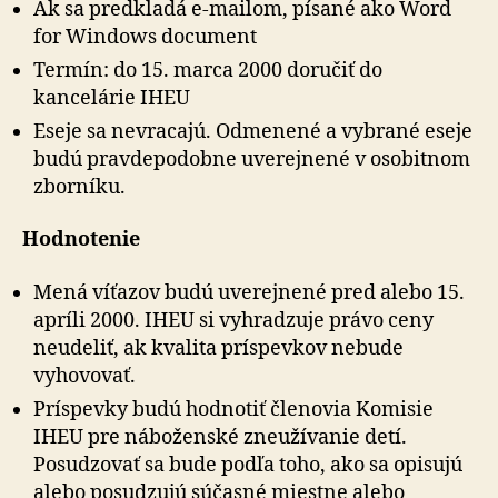
Ak sa predkladá e-mailom, písané ako Word
for Windows document
Termín: do 15. marca 2000 doručiť do
kancelárie IHEU
Eseje sa nevracajú. Odmenené a vybrané eseje
budú pravdepodobne uverejnené v osobitnom
zborníku.
Hodnotenie
Mená víťazov budú uverejnené pred alebo 15.
apríli 2000. IHEU si vyhradzuje právo ceny
neudeliť, ak kvalita príspevkov nebude
vyhovovať.
Príspevky budú hodnotiť členovia Komisie
IHEU pre náboženské zneužívanie detí.
Posudzovať sa bude podľa toho, ako sa opisujú
alebo posudzujú súčasné miestne alebo