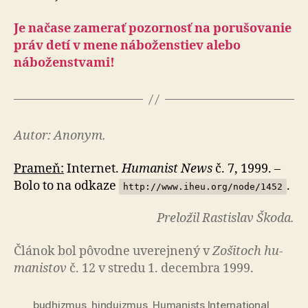
Je načase zamerať pozornosť na porušovanie
práv detí v mene náboženstiev alebo
náboženstvami!
Autor: Anonym.
Prameň:
Internet.
Humanist News
č. 7, 1999. –
Bolo to na odkaze
.
http://www.iheu.org/node/1452
Preložil Rastislav Škoda.
Článok bol pô­vod­ne uve­rej­ne­ný v
Zo­ši­toch hu­
ma­nis­tov
č. 12 v stredu 1. decembra 1999.
budhizmus
,
hinduizmus
,
Humanists International
,