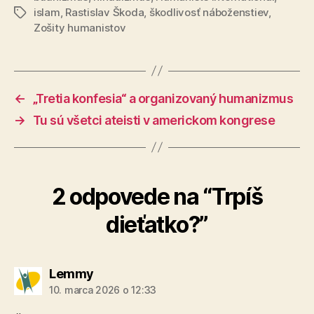
islam
,
Rastislav Škoda
,
škodlivosť náboženstiev
,
Značky
Zošity humanistov
←
„Tretia konfesia“ a organizovaný humanizmus
→
Tu sú všetci ateisti v americkom kongrese
2 odpovede na “Trpíš
dieťatko?”
hovorí:
Lemmy
10. marca 2026 o 12:33