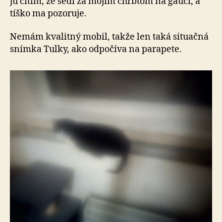
ju cítim, že sedí za mojim chrbtom na gauči, a
tíško ma pozoruje.
Nemám kvalitný mobil, takže len taká situačná
snímka Tulky, ako odpočíva na parapete.