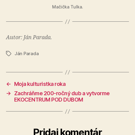
Mačička Tulka.
Autor: Ján Parada.
Ján Parada
Značky
←
Moja kulturistka roka
→
Zachráňme 200-ročný dub a vytvorme
EKOCENTRUM POD DUBOM
Pridaj komentár