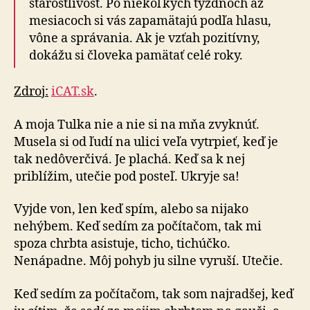
starostlivosť. Po niekoľkých týždňoch až
mesiacoch si vás zapamätajú podľa hlasu,
vône a správania. Ak je vzťah pozitívny,
dokážu si člo­ve­ka pamätať celé roky.
Zdroj:
iCAT.sk
.
A moja Tulka nie a nie si na mňa zvyknúť.
Musela si od ľudí na ulici veľa vytrpieť, keď je
tak nedôverčivá. Je pla­chá. Keď sa k nej
priblížim, utečie pod posteľ. Ukryje sa!
Vyjde von, len keď spím, alebo sa nijako
nehýbem. Keď sedím za počítačom, tak mi
spoza chrbta asistuje, ticho, tichúčko.
Nenápadne. Môj pohyb ju silne vyruší. Utečie.
Keď sedím za počítačom, tak som najradšej, keď