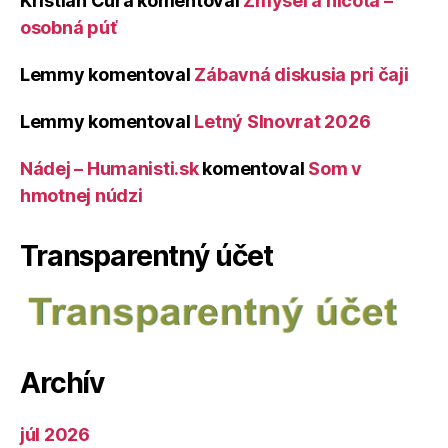
Kristián Čura
komentoval
Zmysel a ničota –
osobná púť
Lemmy
komentoval
Zábavná diskusia pri čaji
Lemmy
komentoval
Letný Slnovrat 2026
Nádej – Humanisti.sk
komentoval
Som v
hmotnej núdzi
Transparentný účet
Archív
júl 2026