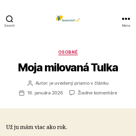
Search
Menu
Humanisti.sk
Kategórie
OSOBNÉ
Moja milovaná Tulka
Autor:
je uvedený priamo v článku
Autor
článku
na
16. januára 2026
Žiadne komentáre
Dátum
Moja
článku
milovan
Tulka
Už ju mám viac ako rok.