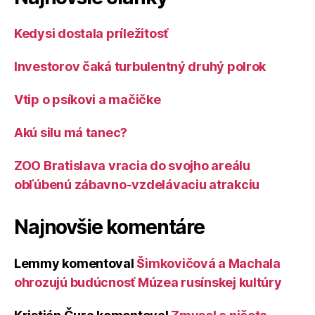
Kedysi dostala príležitosť
Investorov čaká turbulentný druhý polrok
Vtip o psíkovi a mačičke
Akú silu má tanec?
ZOO Bratislava vracia do svojho areálu
obľúbenú zábavno-vzdelávaciu atrakciu
Najnovšie komentáre
Lemmy
komentoval
Šimkovičová a Machala
ohrozujú budúcnosť Múzea rusínskej kultúry