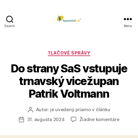
Search
Menu
Humanisti.sk
Kategórie
TLAČOVÉ SPRÁVY
Do strany SaS vstupuje
trnavský vicežupan
Patrik Voltmann
Autor:
je uvedený priamo v článku
Autor
článku
na
31. augusta 2024
Žiadne komentáre
Dátum
Do
článku
strany