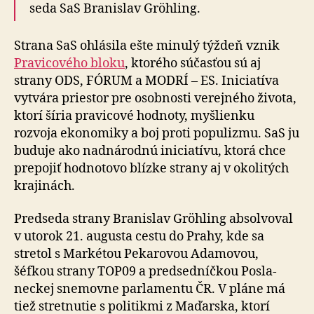
seda SaS Branislav Gröhling.
Strana SaS ohlásila ešte minulý týždeň vznik
Pra­vi­co­vé­ho bloku
, ktorého súčasťou sú aj
strany ODS, FÓRUM a MODRÍ – ES. Ini­cia­tíva
vytvára priestor pre osob­nosti verejného života,
ktorí šíria pra­vi­cové hod­noty, myšlienku
rozvoja eko­no­miky a boj proti po­pu­lizmu. SaS ju
buduje ako nad­ná­rodnú ini­cia­tívu, ktorá chce
prepojiť hod­no­tovo blízke strany aj v oko­li­tých
kra­ji­nách.
Predseda strany Branislav Gröhling absolvoval
v utorok 21. augusta cestu do Prahy, kde sa
stretol s Markétou Pekarovou Adamovou,
šéfkou strany TOP09 a pred­sed­níčkou Posla­
neckej sne­movne par­la­mentu ČR. V pláne má
tiež stret­nutie s po­li­tikmi z Ma­ďar­ska, ktorí