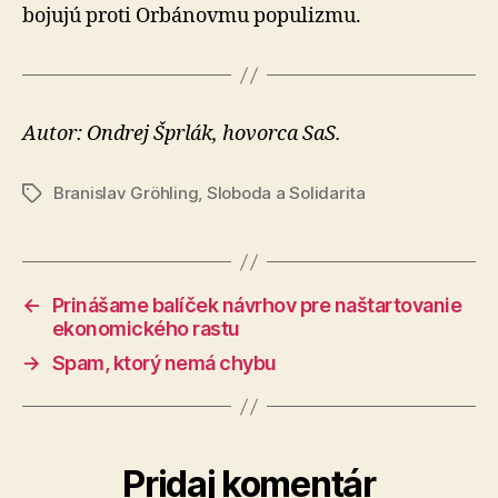
bojujú proti Orbá­novmu po­pu­lizmu.
Autor: Ondrej Šprlák, hovorca SaS.
Branislav Gröhling
,
Sloboda a Solidarita
Značky
←
Prinášame balíček návrhov pre naštartovanie
ekonomického rastu
→
Spam, ktorý nemá chybu
Pridaj komentár