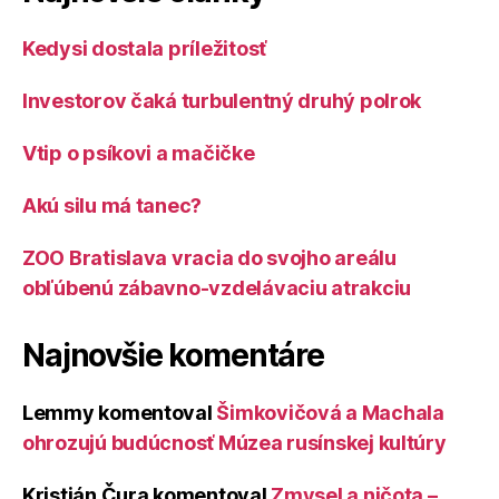
Kedysi dostala príležitosť
Investorov čaká turbulentný druhý polrok
Vtip o psíkovi a mačičke
Akú silu má tanec?
ZOO Bratislava vracia do svojho areálu
obľúbenú zábavno-vzdelávaciu atrakciu
Najnovšie komentáre
Lemmy
komentoval
Šimkovičová a Machala
ohrozujú budúcnosť Múzea rusínskej kultúry
Kristián Čura
komentoval
Zmysel a ničota –