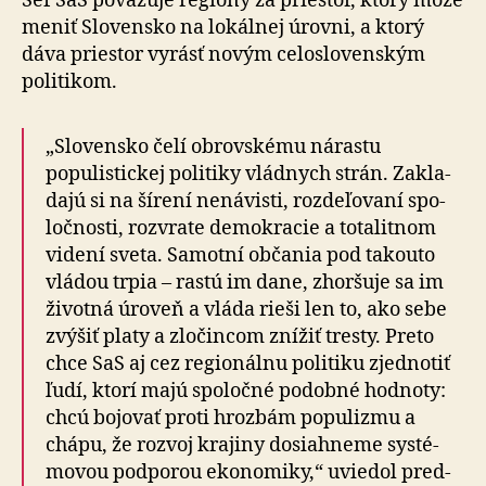
Šéf SaS považuje regióny za priestor, ktorý môže
meniť Slo­ven­sko na lo­kál­nej úrovni, a ktorý
dáva priestor vyrásť novým celo­slo­ven­ským
politikom.
„Slovensko čelí obrovskému nárastu
populistickej po­li­tiky vládnych strán. Zakla­
dajú si na šírení nená­visti, roz­de­ľo­vaní spo­
loč­nosti, rozvrate demo­kracie a to­ta­lit­nom
videní sveta. Samotní občania pod takouto
vládou trpia – rastú im dane, zhoršuje sa im
životná úroveň a vláda rieši len to, ako sebe
zvýšiť platy a zlo­čin­com znížiť tresty. Preto
chce SaS aj cez re­gio­nálnu politiku zjed­no­tiť
ľudí, ktorí majú spo­ločné po­dobné hod­noty:
chcú bojovať proti hrozbám popu­lizmu a
chápu, že rozvoj krajiny dosiahneme systé­
mo­vou pod­po­rou eko­no­miky,“ uviedol pred­