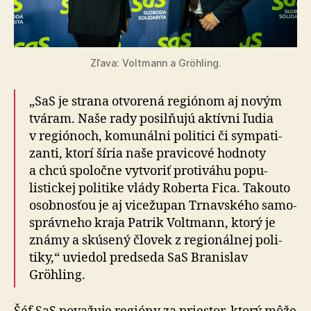
Zľava: Voltmann a Gröhling.
„SaS je strana otvorená regiónom aj novým
tváram. Naše rady posilňujú aktívni ľudia
v re­gió­noch, komu­nálni politici či sym­pa­ti­
zanti, ktorí šíria naše pra­vi­cové hod­noty
a chcú spo­ločne vytvoriť pro­ti­váhu popu­
listickej politike vlády Roberta Fica. Takouto
osobnosťou je aj vice­župan Trnav­ského sa­mo­
správ­neho kraja Patrik Voltmann, ktorý je
známy a skú­sený človek z re­gio­nál­nej poli­
tiky,“ uviedol pred­seda SaS Branislav
Gröhling.