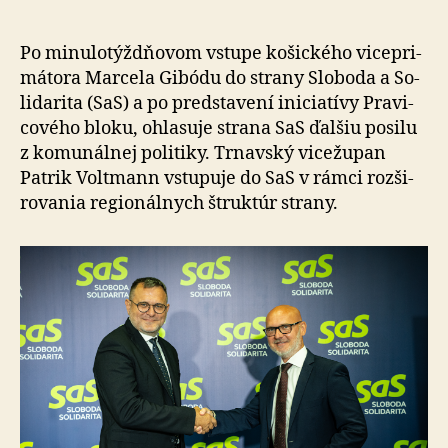
SaS
vstupuje
trnavsk
Po minulotýždňovom vstupe košického vice­pri­
vicežup
má­to­ra Marcela Gibódu do strany Slo­bo­da a So­
Patrik
li­da­ri­ta (SaS) a po pred­sta­vení ini­cia­tívy Pra­vi­
Voltman
co­vého bloku, ohlasuje strana SaS ďalšiu posilu
z ko­mu­nál­nej politiky. Trnavský vice­župan
Patrik Voltmann vstupuje do SaS v rámci roz­ši­
ro­va­nia regio­nál­nych štruk­túr strany.