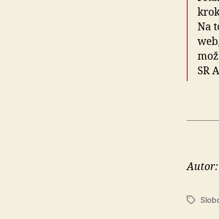
krok
Na t
web,
mo­ž
SR A
Autor:
Slobo
Značky