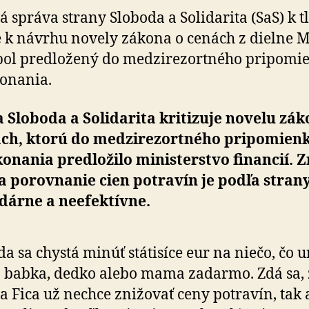
absurdný
 správa strany Sloboda a So­li­da­ri­ta (SaS) k tl
nápad
 k návrhu novely zákona o cenách z dielne M
a
vyhodené
ol pred­lo­žený do me­dzi­re­zor­tného pri­po­mi
peniaze
onania.
 Sloboda a Solidarita kritizuje novelu zá
ch, ktorú do me­dzi­re­zor­tného pri­po­mien­
onania pred­lo­žilo ministerstvo financií. Z
 po­rov­na­nie cien potra­vín je podľa stran
dárne a ne­efek­tívne.
da sa chystá minúť státisíce eur na niečo, čo u
 babka, dedko alebo mama zadarmo. Zdá sa, 
a Fica už nechce znižovať ceny potravín, tak 