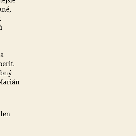
nejšie
ané,
k
ú
 a
eriť.
obný
Marián
 len