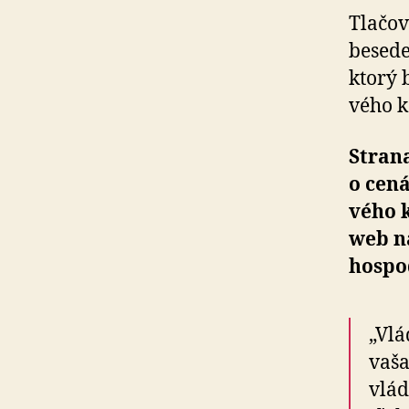
Tlačová
besede
ktorý b
vého k
Strana
o cená
vého k
web na
hospo­
„Vlá
vaša
vlád