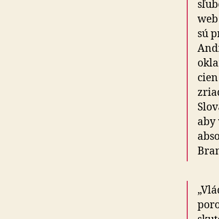
sľub
web 
sú p
Andr
okla
cien
zria
Slov
aby 
abso
Bran
„Vlá
poro