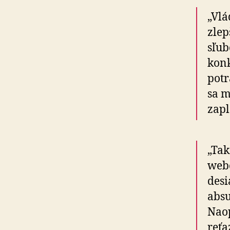
„Vlá
zlep
sľub
konk
potr
sa m
zapl
„Tak
webo
desi
absu
Naop
reťa