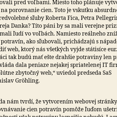
ovali pred voľbami. Miesto toho plánuje vytv
na porovnanie cien. Toto je vskutku absurdn
redvolebné sľuby Roberta Fica, Petra Pellegri
eja Danka? Títo páni by sa mali verejne priz
mali ľudí vo voľbách. Namiesto reálneho zní
 potravín, ako sľubovali, prichádzajú s nápa
diť web, ktorý nás všetkých vyjde státisíce eur.
áci tak budú mať ešte drahšie potraviny len pr
vláda dala peniaze nejakej spriatelenej IT fi
lútne zbytočný web,“ uviedol predseda SaS
islav Gröhling.
da nám tvrdí, že vytvorením webovej stránk
vnávanie cien potravín pomôže ľuďom ušetri