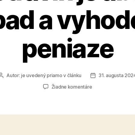
pad a vyhod
peniaze
Autor:
je uvedený priamo v článku
31. augusta 202
Autor
Dátum
článku
článku
na
Žiadne komentáre
Web
na
porovnávanie
cien
potravín
je