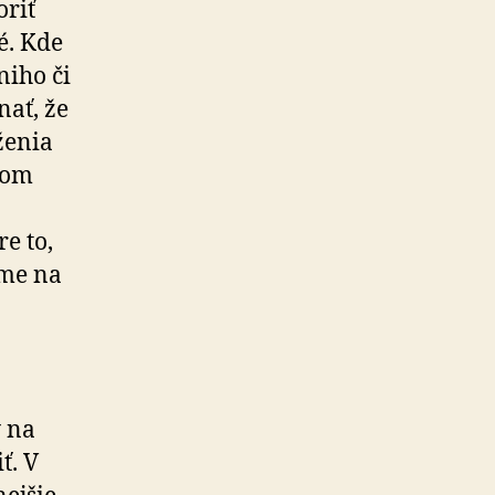
oriť
é. Kde
niho či
nať, že
ženia
dom
e to,
rme na
y na
ť. V