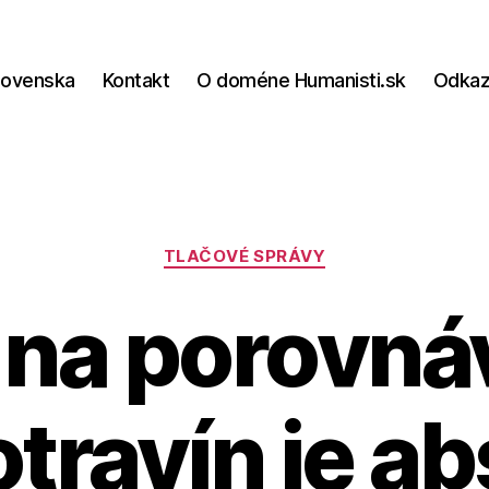
lovenska
Kontakt
O doméne Humanisti.sk
Odka
Kategórie
TLAČOVÉ SPRÁVY
na porovná
otravín je a