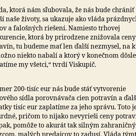
da, ktorá nám sľubovala, že nás bude chrániť
ší naše životy, sa ukazuje ako vláda prázdnyc
ov a falošných riešení. Namiesto trhovej
urencie, ktorá by prirodzene znižovala ceny
avín, tu budeme mať len ďalší nezmysel, na 
ožno niekto nabalí a ktorý v konečnom dôsl
atíme my všetci,“ tvrdí Viskupič.
mer 200-tisíc eur nás bude stáť vytvorenie
vého sídla porovnávača cien potravín a ďalš
atky tisíc eur zaplatíme za jeho správu. Toto j
rdné, pričom to nijako nevyrieši ceny potrav
ak, pomôže to akurát tak silným zahraničn
zcom, malých predajcov to zadusí. Vláda tým