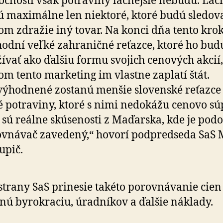
očnosti však potraviny lacnejšie nebudú. Lac
 maximálne len niektoré, ktoré budú sledov
om zdražie iný tovar. Na konci dňa tento kro
odní veľké zahraničné reťazce, ktoré ho bud
ívať ako ďalšiu formu svojich cenových akcií,
om tento marketing im vlastne zaplatí štát.
ýhodnené zostanú menšie slovenské reťazce
 potraviny, ktoré s nimi nedokážu cenovo súp
 sú reálne skúsenosti z Maďarska, kde je pod
vnávač zavedený,“ hovorí podpredseda SaS 
upič.
strany SaS prinesie takéto porovnávanie cien
nú byro­kra­ciu, úrad­ní­kov a ďal­šie náklady.