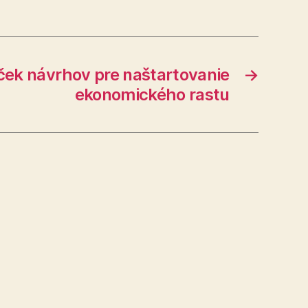
ček návrhov pre naštartovanie
→
ekonomického rastu