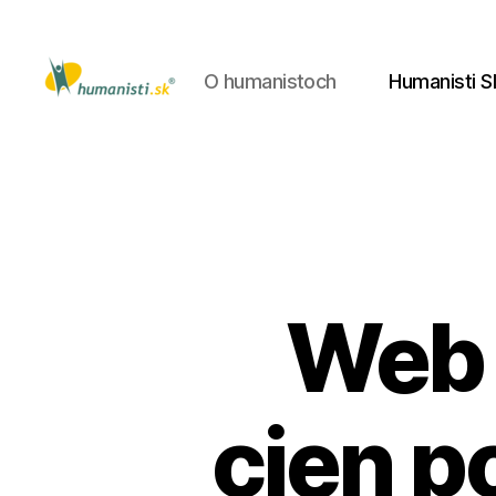
O humanistoch
Humanisti S
Humanisti.sk
Web 
cien p