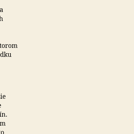
 a
h
ktorom
edku
ie
e
ín.
ým
to