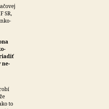
a­čo­vej
F SR,
en­ko­
kona
ko­
riadiť
y ne­
robí
že
ako to