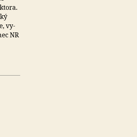
ktora.
aký
e, vy­
anec NR