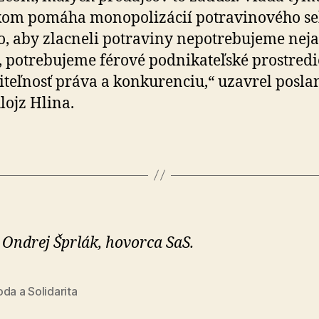
om pomáha monopolizácií potravinového se
o, aby zlacneli potraviny ne­potre­bu­jeme nej
 potre­bu­jeme férové pod­ni­ka­teľ­ské prostredi
i­teľ­nosť práva a kon­ku­ren­ciu,“ uzavrel posl
lojz Hlina.
 Ondrej Šprlák, hovorca SaS.
da a Solidarita