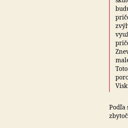
skut
budú
prič
zvýh
využ
prič
Znev
malé
Toto
poro
Visk
Podľa 
zby­toč