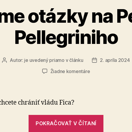
e otázky na P
Pellegriniho
Autor:
je uvedený priamo v článku
2. apríla 2024
Autor
Dátum
článku
článku
na
Žiadne komentáre
Máme
otázky
na
Petra
chcete chrániť vládu Fica?
Pellegriniho
„Máme
POKRAČOVAŤ V ČÍTANÍ
otázky