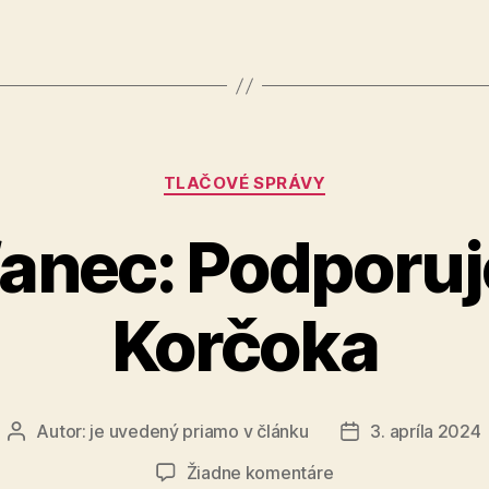
Kategórie
TLAČOVÉ SPRÁVY
fanec: Podporu
Korčoka
Autor:
je uvedený priamo v článku
3. apríla 2024
Autor
Dátum
článku
článku
na
Žiadne komentáre