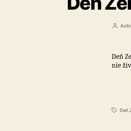
Deň Zem
Auto
Autor
článku
Deň Ze
nie ži­
Deň 
Značky