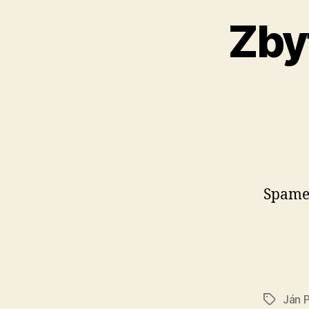
Zby
Spamer
Ján 
Značky