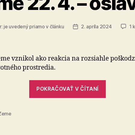
e 22. 4. – osl
r:
je uvedený priamo v článku
2. apríla 2024
1 
Dátum
článku
me vznikol ako reakcia na rozsiahle poško­dz
vot­ného prostredia.
„Deň
POKRAČOVAŤ V ČÍTANÍ
Zeme
22.
4.
Zeme
–
oslava