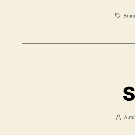
Brani
Značky
S
Auto
Autor
článku