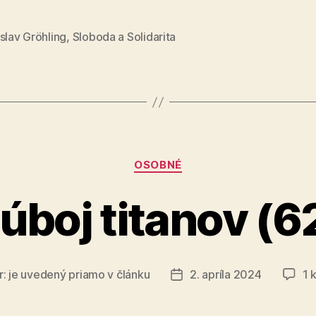
na
Petra
slav Gröhling
,
Sloboda a Solidarita
Pellegrin
Kategórie
OSOBNÉ
úboj titanov (6
r:
je uvedený priamo v článku
2. apríla 2024
1 
Dátum
článku