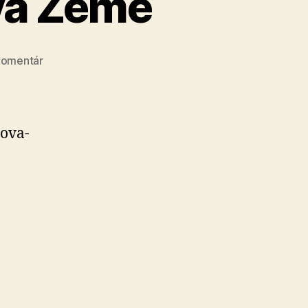
ava Zeme
na
komentár
Deň
Zeme
22.
4.
o­va­
–
oslava
Zeme