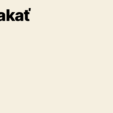
akať
e