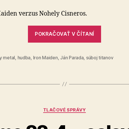
aiden verzus Nohely Cisneros.
„Súboj
POKRAČOVAŤ V ČÍTANÍ
titanov
(62)“
y metal
,
hudba
,
Iron Maiden
,
Ján Parada
,
súboj titanov
Kategórie
TLAČOVÉ SPRÁVY