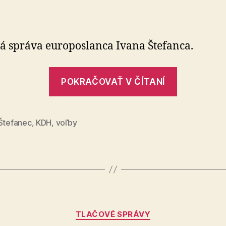
Ivan
Štefanec:
Podporujem
Ivana
á správa europoslanca Ivana Štefanca.
Korčoka
„Ivan
POKRAČOVAŤ V ČÍTANÍ
Štefanec:
Podporu
Ivana
 Štefanec
,
KDH
,
voľby
Korčoka“
Kategórie
TLAČOVÉ SPRÁVY