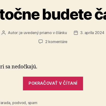
točne budete č
Autor:
je uvedený priamo v článku
3. apríla 2024
Autor
Dátum
článku
článku
na
2 komentáre
Zbytočne
budete
čakať
i sa nedočkajú.
„Zbytočn
POKRAČOVAŤ V ČÍTANÍ
budete
čakať“
Parada
,
podvod
,
spam