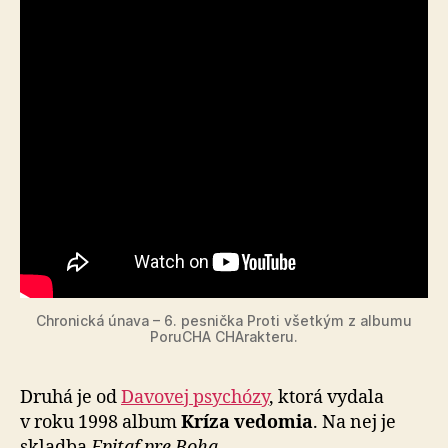
Chronická únava – 6. pes­nička Proti všet­kým z al­bu­mu
Poru­CHA CHA­rak­teru.
Druhá je od
Davovej psychózy
, ktorá vydala
v roku 1998 album
Kríza vedomia
. Na nej je
skladba
Epitaf pre Boha
.