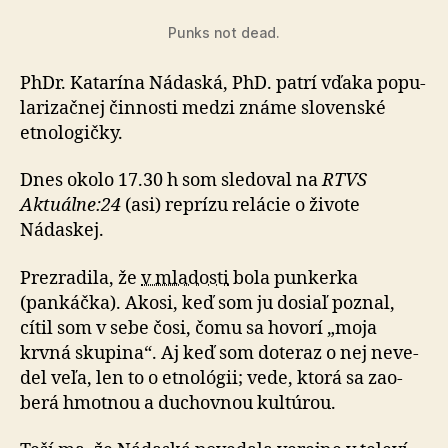
Punks not dead.
PhDr. Katarína Nádaská, PhD. patrí vďaka po­pu­
la­ri­zač­nej čin­nosti medzi známe slo­ven­ské
etno­lo­gičky.
Dnes okolo 17.30 h som sledoval na
RTVS
Aktuálne:24
(asi) reprízu re­lá­cie o ži­vote
Nádaskej.
Prezradila, že
v mladosti
bola punkerka
(pankáčka). Akosi, keď som ju dosiaľ poznal,
cítil som v sebe čosi, čomu sa hovorí „moja
krvná sku­pi­na“. Aj keď som do­te­raz o nej ne­ve­
del veľa, len to o etno­ló­gii; vede, ktorá sa za­o­
berá hmotnou a du­chov­nou kul­tú­rou.