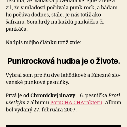
Teší ma, že Nádaská povedala verejne v te­le­ví­
zii, že v mla­dosti po­čú­va­la punk rock, a há­dam
ho po­čú­va dodnes, stále. Je nás totiž ako
šafranu. Som hrdý na každú pankáčku či
pankáča.
Nadpis môjho článku totiž znie:
Punkrocková hudba je o ži­vo­te.
Vybral som pre ňu dve lahôdkové a ľú­bezné slo­
ven­ské punkové pes­ničky.
Prvá je od
Chronickej únavy
– 6. pesnička
Proti
všetkým
z albumu
Poru­CHA CHA­rak­te­ru
. Album
bol vydaný 27. feb­ru­ára 2007.