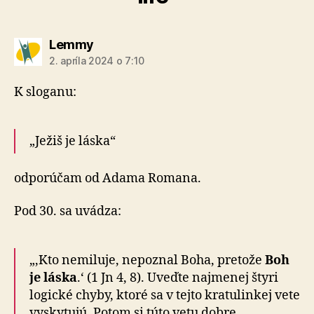
hovorí:
Lemmy
2. apríla 2024 o 7:10
K sloganu:
„Ježiš je láska“
odporúčam
od Adama Romana.
Pod 30. sa uvádza:
„‚Kto nemiluje, nepoznal Boha, pretože
Boh
je láska
.‘ (1 Jn 4, 8). Uveďte najmenej štyri
logické chyby, ktoré sa v tejto kratulinkej vete
vyskytujú. Potom si túto vetu dobre