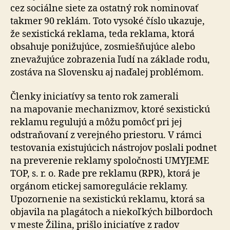
cez sociálne siete za ostatný rok nominovať
takmer 90 reklám. Toto vysoké číslo ukazuje,
že sexistická reklama, teda reklama, ktorá
obsahuje ponižujúce, zosmiešňujúce alebo
znevažujúce zobrazenia ľudí na základe rodu,
zostáva na Slovensku aj naďalej problémom.
Členky iniciatívy sa tento rok zamerali
na mapovanie mechanizmov, ktoré sexistickú
reklamu regulujú a môžu pomôcť pri jej
odstraňovaní z verejného priestoru. V rámci
testovania existujúcich nástrojov poslali podnet
na preverenie reklamy spoločnosti UMYJEME
TOP, s. r. o. Rade pre reklamu (RPR), ktorá je
orgánom etickej samoregulácie reklamy.
Upozornenie na sexistickú reklamu, ktorá sa
objavila na plagátoch a niekoľkých bilbordoch
v meste Žilina, prišlo iniciatíve z radov