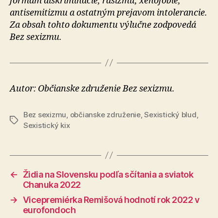
formám diskriminácie, rasizmu, xenofóbie,
antisemitizmu a ostatným prejavom intolerancie.
Za obsah tohto dokumentu výlučne zodpovedá
Bez sexizmu.
Autor: Občianske združenie Bez sexizmu.
Bez sexizmu
,
občianske združenie
,
Sexistický blud
,
Značky
Sexistický kix
←
Židia na Slovensku podľa sčítania a sviatok
Chanuka 2022
→
Vicepremiérka Remišová hodnotí rok 2022 v
eurofondoch