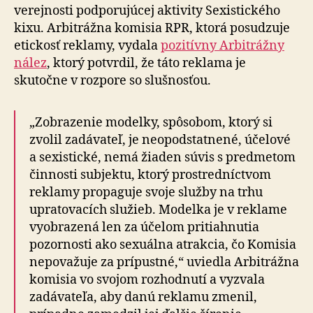
verejnosti podporujúcej aktivity Sexistického
kixu. Arbitrážna komisia RPR, ktorá posudzuje
etickosť reklamy, vydala
pozitívny Arbitrážny
nález
, ktorý potvrdil, že táto reklama je
skutočne v rozpore so slušnosťou.
„Zobrazenie modelky, spôsobom, ktorý si
zvolil zadávateľ, je neopodstatnené, účelové
a sexistické, nemá žiaden súvis s predmetom
činnosti subjektu, ktorý prostredníctvom
reklamy propaguje svoje služby na trhu
upratovacích služieb. Modelka je v reklame
vyobrazená len za účelom pritiahnutia
pozornosti ako sexuálna atrakcia, čo Komisia
nepovažuje za prípustné,“ uviedla Arbitrážna
komisia vo svojom rozhodnutí a vyzvala
zadávateľa, aby danú reklamu zmenil,