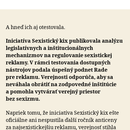
Iniciatí
článku
Sexisti
kix
analyzo
nástroj
A hneď ich aj otestovala.
na
odstra
Iniciatíva Sexistický kix publikovala analýzu
sexistic
legislatívnych a inštitucionálnych
reklam
mechanizmov na regulovanie sexistickej
reklamy. V rámci testovania dostupných
nástrojov podala úspešný podnet Rade
pre reklamu. Verejnosti odporúča, aby sa
neváhala obrátiť na zodpovedné inštitúcie
a pomohla vytvárať verejný priestor
bez sexizmu.
Napriek tomu, že iniciatíva Sexistický kix ešte
oficiálne ani nespustila ďalší ročník anticeny
za najsexistickejšiu reklamu, verejnosť stihla