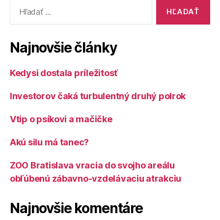
Vyhľadať:
Najnovšie články
Kedysi dostala príležitosť
Investorov čaká turbulentný druhý polrok
Vtip o psíkovi a mačičke
Akú silu má tanec?
ZOO Bratislava vracia do svojho areálu
obľúbenú zábavno-vzdelávaciu atrakciu
Najnovšie komentáre