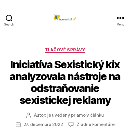
Search
Menu
Humanisti.sk
Kategórie
TLAČOVÉ SPRÁVY
Iniciatíva Sexistický kix
analyzovala nástroje na
odstraňovanie
sexistickej reklamy
Autor:
je uvedený priamo v článku
Autor
článku
na
27. decembra 2022
Žiadne komentáre
Dátum